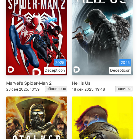
2025
2025
Decepticon
Decepticon
Marvel's Spider-Man 2
Hell is Us
обновлено
новинка
28 сен 2025, 10:59
18 сен 2025, 19:48