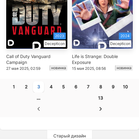
2023
2024
Decepticon
Decepticon
Call of Duty Vanguard
Life is Strange: Double
Campaign
Exposure
новинка
новинка
27 мая 2025, 02:59
15 мая 2025, 08:56
1
2
3
4
5
6
7
8
9
10
...
13
Старый дизайн