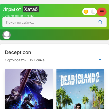
Игры от
Хатаб
Лучшие торрент игры!
Decepticon
Сортировать
По Новые