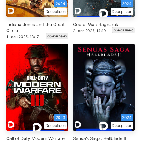
2024
2024
Decepticon
Decepticon
Indiana Jones and the Great
God of War: Ragnarök
Circle
обновлено
21 авг 2025, 14:10
обновлено
11 сен 2025, 13:17
2023
2024
Decepticon
Decepticon
Call of Duty Modern Warfare
Senua’s Saga: Hellblade II