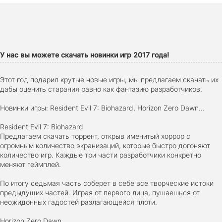
Ghost of Tsushima: Director's Cut v.1053.8.1023.1614
[RePack Decepticon] (2024)
2024
38.5 gb
У нас вы можете скачать новинки игр 2017 года!
Cyberpunk 2077
2020
49.4 GB
Этот год подарил крутые новые игры, мы предлагаем скачать их
дабы оценить старания равно как фантазию разработчиков.
Новинки игры: Resident Evil 7: Biohazard, Horizon Zero Dawn...
Ghost of Tsushima: Director's Cut v.1053.9.0623.1807 [Пап
игры] (2020-2024)
Resident Evil 7: Biohazard
2020-2024
68,09 Гб
Предлагаем скачать торрент, открыв именитый хоррор с
огромным количество экранизаций, которые быстро догоняют
количество игр. Каждые три части разработчики конкретно
Euro Truck Simulator 2 v.1.60.1.7s [Папка игры] (2012)
меняют геймплей.
2012
37,77 Гб
По итогу седьмая часть соберет в себе все творческие истоки
предыдущих частей. Играя от первого лица, пушаешься от
неожидонных гадостей разлагающейся плоти.
Forza Horizon 5 v.688.044 [Папка игры] (2021)
2021
176,66 Гб
Horizon Zero Dawn