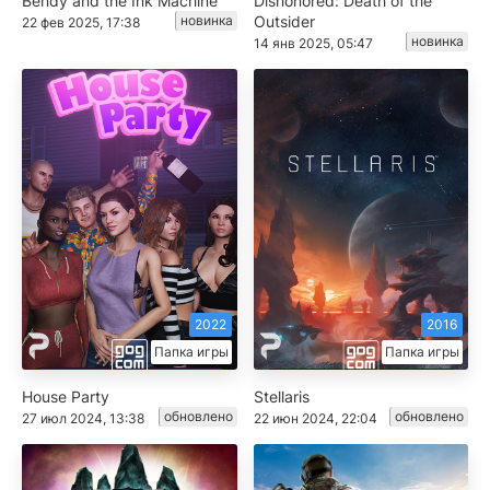
Bendy and the Ink Machine
Dishonored: Death of the
новинка
Outsider
22 фев 2025, 17:38
новинка
14 янв 2025, 05:47
2022
2016
Папка игры
Папка игры
House Party
Stellaris
обновлено
обновлено
27 июл 2024, 13:38
22 июн 2024, 22:04