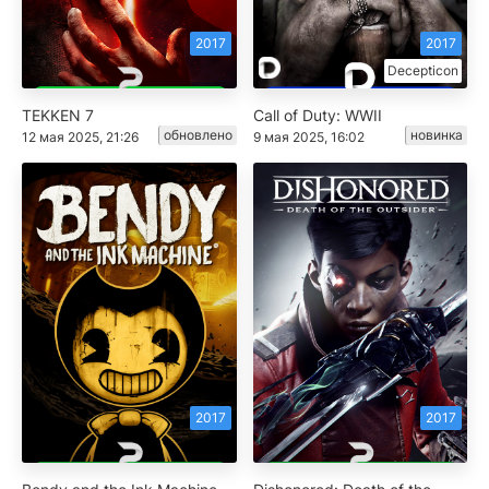
2017
2017
Decepticon
TEKKEN 7
Call of Duty: WWII
обновлено
новинка
12 мая 2025, 21:26
9 мая 2025, 16:02
2017
2017