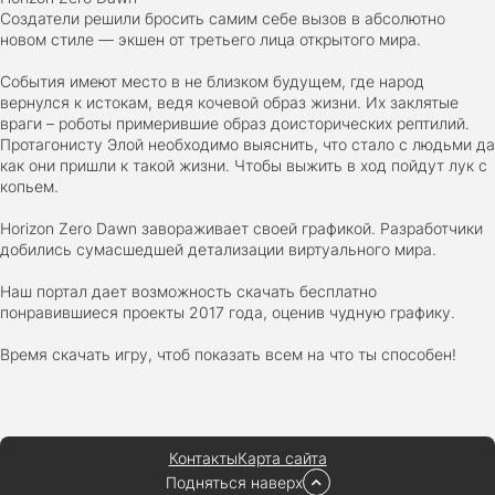
Создатели решили бросить самим себе вызов в абсолютно
новом стиле — экшен от третьего лица открытого мира.
V Rising
События имеют место в не близком будущем, где народ
2024
3.4 gb
вернулся к истокам, ведя кочевой образ жизни. Их заклятые
враги – роботы примерившие образ доисторических рептилий.
Протагонисту Элой необходимо выяснить, что стало с людьми да
как они пришли к такой жизни. Чтобы выжить в ход пойдут лук с
копьем.
Horizon Zero Dawn завораживает своей графикой. Разработчики
добились сумасшедшей детализации виртуального мира.
Наш портал дает возможность скачать бесплатно
понравившиеся проекты 2017 года, оценив чудную графику.
Время скачать игру, чтоб показать всем на что ты способен!
Контакты
Карта сайта
Подняться наверх