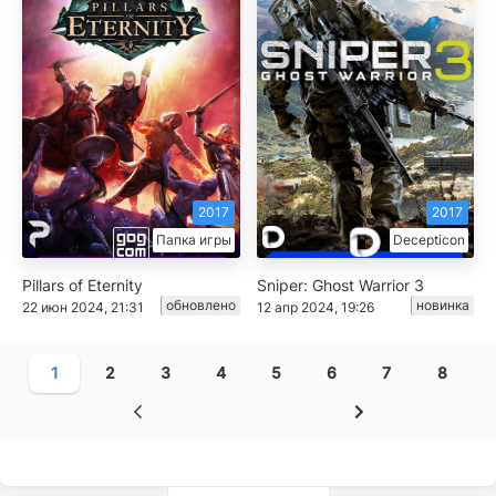
2017
2017
Папка игры
Decepticon
Pillars of Eternity
Sniper: Ghost Warrior 3
обновлено
новинка
22 июн 2024, 21:31
12 апр 2024, 19:26
1
2
3
4
5
6
7
8