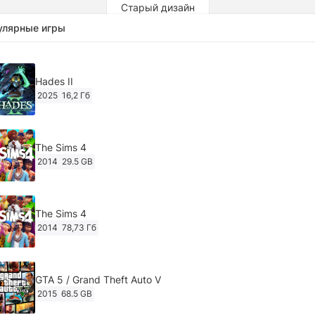
Старый дизайн
улярные игры
Hades II
2025
16,2 Гб
The Sims 4
2014
29.5 GB
The Sims 4
2014
78,73 Гб
GTA 5 / Grand Theft Auto V
2015
68.5 GB