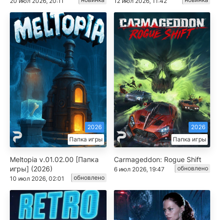
20 июл 2026, 20:11
12 июл 2026, 11:42
2026
2026
Папка игры
Папка игры
Meltopia v.01.02.00 [Папка
Carmageddon: Rogue Shift
игры] (2026)
обновлено
6 июл 2026, 19:47
обновлено
10 июл 2026, 02:01