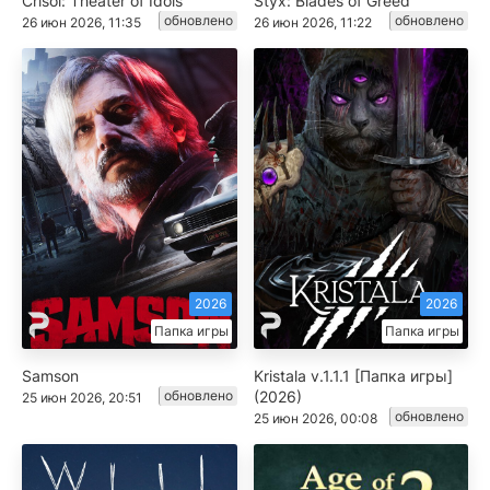
Crisol: Theater of Idols
Styx: Blades of Greed
обновлено
обновлено
26 июн 2026, 11:35
26 июн 2026, 11:22
2026
2026
Папка игры
Папка игры
Samson
Kristala v.1.1.1 [Папка игры]
обновлено
(2026)
25 июн 2026, 20:51
обновлено
25 июн 2026, 00:08