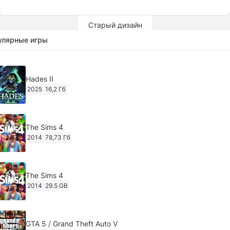
Старый дизайн
улярные игры
Hades II
2025
16,2 Гб
The Sims 4
2014
78,73 Гб
The Sims 4
2014
29.5 GB
GTA 5 / Grand Theft Auto V