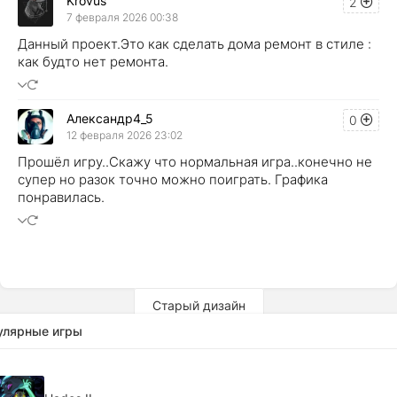
Krovus
2
7 февраля 2026 00:38
Данный проект.Это как сделать дома ремонт в стиле :
как будто нет ремонта.
Александр4_5
0
12 февраля 2026 23:02
Прошёл игру..Скажу что нормальная игра..конечно не
супер но разок точно можно поиграть. Графика
понравилась.
Старый дизайн
улярные игры