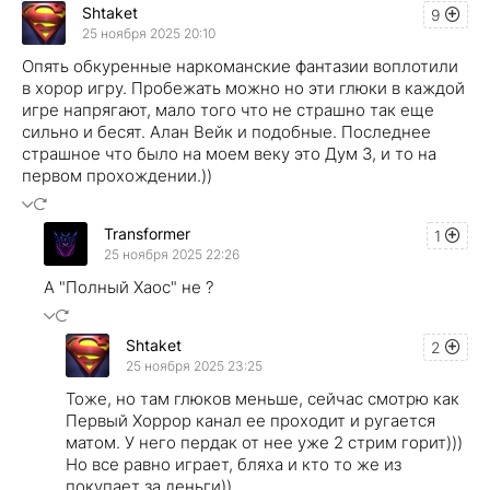
Shtaket
9
25 ноября 2025 20:10
Опять обкуренные наркоманские фантазии воплотили
в хорор игру. Пробежать можно но эти глюки в каждой
игре напрягают, мало того что не страшно так еще
сильно и бесят. Алан Вейк и подобные. Последнее
страшное что было на моем веку это Дум 3, и то на
первом прохождении.))
Transformer
1
25 ноября 2025 22:26
А "Полный Хаос" не ?
Shtaket
2
25 ноября 2025 23:25
Тоже, но там глюков меньше, сейчас смотрю как
Первый Хоррор канал ее проходит и ругается
матом. У него пердак от нее уже 2 стрим горит)))
Но все равно играет, бляха и кто то же из
покупает за деньги))