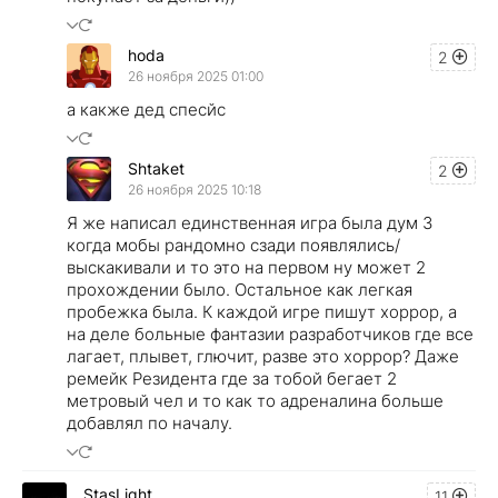
hoda
2
26 ноября 2025 01:00
а какже дед спесйс
Shtaket
2
26 ноября 2025 10:18
Я же написал единственная игра была дум 3
когда мобы рандомно сзади появлялись/
выскакивали и то это на первом ну может 2
прохождении было. Остальное как легкая
пробежка была. К каждой игре пишут хоррор, а
на деле больные фантазии разработчиков где все
лагает, плывет, глючит, разве это хоррор? Даже
ремейк Резидента где за тобой бегает 2
метровый чел и то как то адреналина больше
добавлял по началу.
StasLight
11