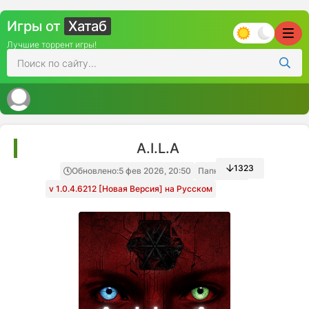
Игры от
Хатаб
Лучшие торрент игры!
A.I.L.A
1323
Обновлено:
5 фев 2026, 20:50
Папка игры
v 1.0.4.6212 [Новая Версия] на Русском