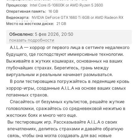
Процессор:
Intel Core i5-10600K or AMD Ryzen 5 2600
Оперативная память:
16 GB
Видеокарта:
NVIDIA GeForce GTX 1660 Ti 6GB or AMD Radeon RX
Vega 64 8GB, DirectX 12
Место на жестком диске:
21 GB
Обновлено:
5 фев 2026, 20:50
показать подробности
A.I.L.A — хоррор от первого лица в сеттинге недалекого
будущего, где господствуют иммерсивные технологии.
Выживайте в жутких кошмарах, основанных на ваших
глубочайших страхах. Берегитесь, грань между
виртуальным и реальным начинает размываться.
В роли тестировщика погружайтесь в леденящие кровь
хоррор-игры, созданные A.I.L.A на основе ваших самых
потаенных страхов.
Спасайтесь от безумных культистов, решайте жуткие
головоломки, сражайтесь со средневековой нежитью в
жестоких боях и много чего еще.
Вы тестировщик игр. Рассказывайте A.I.L.A о своих
впечатлениях, делитесь страхами и давайте обратную
связь, чтобы она могла создавать для вас новые