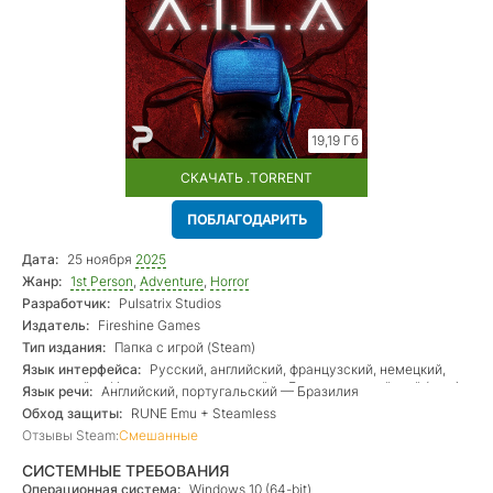
19,19 Гб
СКАЧАТЬ .TORRENT
ПОБЛАГОДАРИТЬ
Дата:
25 ноября
2025
Жанр:
1st Person
,
Adventure
,
Horror
Разработчик:
Pulsatrix Studios
Издатель:
Fireshine Games
Тип издания:
Папка с игрой (Steam)
Язык интерфейса:
Русский, английский, французский, немецкий,
испанский — Испания, португальский — Бразилия, китайский (упр.),
Язык речи:
Английский, португальский — Бразилия
японский, корейский
Обход защиты:
RUNE Emu + Steamless
Отзывы Steam:
Смешанные
СИСТЕМНЫЕ ТРЕБОВАНИЯ
Операционная система:
Windows 10 (64-bit)