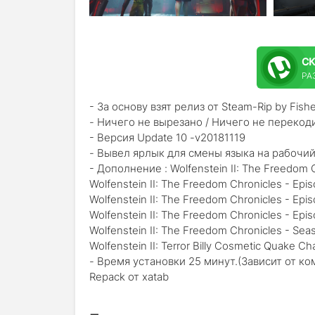
С
РАЗ
- За основу взят релиз от Steam-Rip by Fishe
- Ничего не вырезано / Ничего не перекод
- Версия Update 10 -v20181119
- Вывел ярлык для смены языка на рабочий
- Дополнение : Wolfenstein II: The Freedom C
Wolfenstein II: The Freedom Chronicles - Epi
Wolfenstein II: The Freedom Chronicles - Epi
Wolfenstein II: The Freedom Chronicles - Epi
Wolfenstein II: The Freedom Chronicles - Sea
Wolfenstein II: Terror Billy Cosmetic Quake C
- Время установки 25 минут.(Зависит от к
Repack от xatab