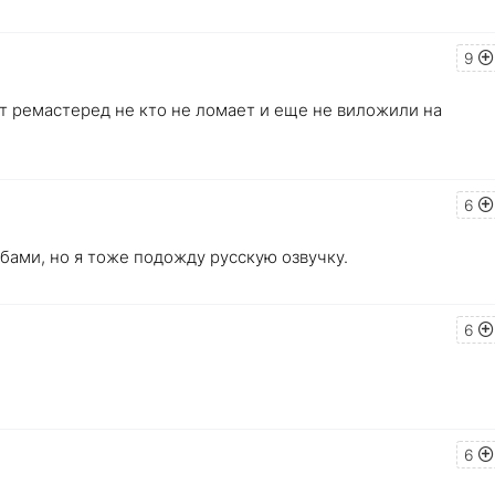
9
т ремастеред не кто не ломает и еще не виложили на
6
абами, но я тоже подожду русскую озвучку.
6
6