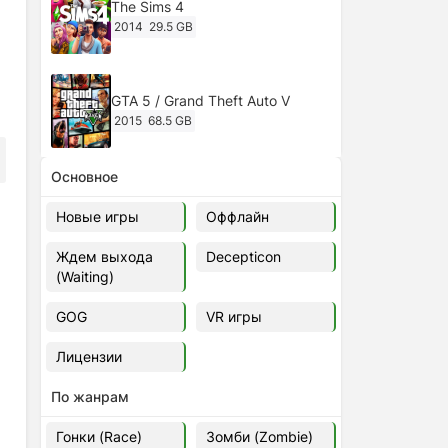
The Sims 4
2014
29.5 GB
GTA 5 / Grand Theft Auto V
2015
68.5 GB
Основное
Ghost of Tsushima: Director's Cut
v.1053.8.1023.1614 [RePack
Новые игры
Оффлайн
Decepticon] (2024)
2024
38.5 gb
Ждем выхода
Decepticon
(Waiting)
Cyberpunk 2077
2020
49.4 GB
GOG
VR игры
Лицензии
Ghost of Tsushima: Director's Cut
v.1053.9.0623.1807 [Папка
По жанрам
игры] (2020-2024)
2020-2024
68,09 Гб
Гонки (Race)
Зомби (Zombie)