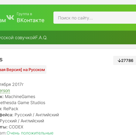
Группа в
ам
ВКонтакте
усской озвучкой
F.A.Q.
s
27786
вая Версия] на Русском
тября 2017г
erson
к:
MachineGames
ethesda Game Studios
:
RePack
фейса:
Русский / Английский
Русский / Английский
иты:
CODEX
am:
Очень положительные