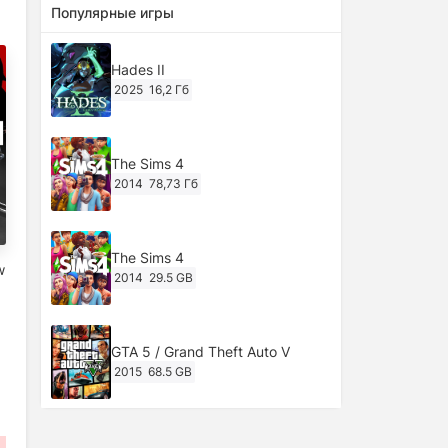
Популярные игры
Hades II
2025
16,2 Гб
The Sims 4
2014
78,73 Гб
The Sims 4
w
2014
29.5 GB
|
GTA 5 / Grand Theft Auto V
2015
68.5 GB
Ghost of Tsushima: Director's Cut