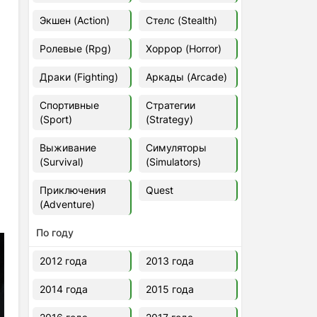
Euro Truck Simulator 2 v.1.60.1.7s
Экшен (Action)
Стелс (Stealth)
[Папка игры] (2012)
2012
37,77 Гб
Ролевые (Rpg)
Хоррор (Horror)
Драки (Fighting)
Аркады (Arcade)
Forza Horizon 5 v.688.044
[Папка игры] (2021)
Спортивные
Стратегии
2021
176,66 Гб
(Sport)
(Strategy)
Выживание
Симуляторы
V Rising
(Survival)
(Simulators)
2024
3.4 gb
Приключения
Quest
(Adventure)
По году
2012 года
2013 года
2014 года
2015 года