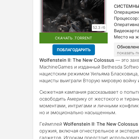
СИСТЕМНЫ
Операционн
Процессор:
Оперативна
52.3 гб
Видеокарта
Место на ж
СКАЧАТЬ .TORRENT
Обновлен
ПОБЛАГОДАРИТЬ
показать 
Wolfenstein II: The New Colossus
— это зах
MachineGames и изданный Bethesda Softwo
нацистским режимом Уильяма Бласковица, 
нацисты выиграли Вторую мировую войну 
Сюжетная кампания рассказывает о попытк
освободить Америку от жестокого и тира
моментами, интригами и личными конфликт
но и эмоционально насыщенным.
Геймплей
Wolfenstein II: The New Colossus
оружия, включая огнестрельное и экспер
гаджетов. Игрокам предстоит использоват