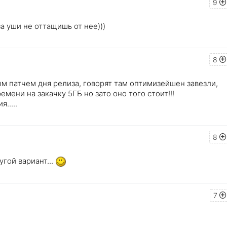
9
за уши не оттащишь от нее)))
8
ым патчем дня релиза, говорят там оптимизейшен завезли,
мени на закачку 5ГБ но зато оно того стоит!!!
.....
8
гой вариант...
7