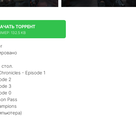
КАЧАТЬ
ТОРРЕНТ
МЕР: 132.5 KB
r
ировано
 стол.
hronicles - Episode 1
sode 2
sode 3
sode 0
son Pass
hampions
омпьютера)