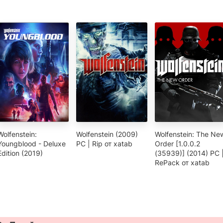
Wolfenstein:
Wolfenstein (2009)
Wolfenstein: The Ne
Youngblood - Deluxe
PC | Rip от xatab
Order [1.0.0.2
Edition (2019)
(35939)] (2014) PC 
RePack от xatab