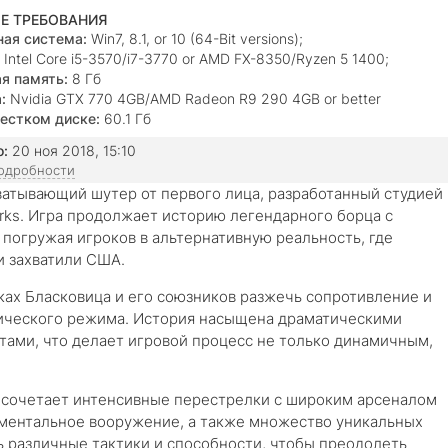
Е ТРЕБОВАНИЯ
ая система:
Win7, 8.1, or 10 (64-Bit versions);
Intel Core i5-3570/i7-3770 or AMD FX-8350/Ryzen 5 1400;
я память:
8 Гб
:
Nvidia GTX 770 4GB/AMD Radeon R9 290 4GB or better
естком диске:
60.1 Гб
о:
20 ноя 2018, 15:10
подробности
ватывающий шутер от первого лица, разработанный студией
rks. Игра продолжает историю легендарного борца с
погружая игроков в альтернативную реальность, где
и захватили США.
ах Бласковица и его союзников разжечь сопротивление и
нического режима. История насыщена драматическими
ами, что делает игровой процесс не только динамичным,
сочетает интенсивные перестрелки с широким арсеналом
иментальное вооружение, а также множество уникальных
ь различные тактики и способности, чтобы преодолеть