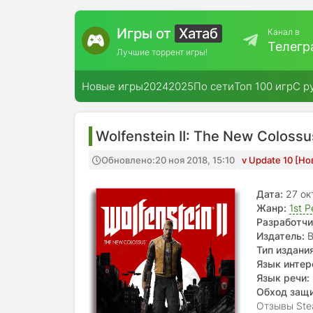
Игры от
Хатаб
Канал в
Телегр
Лучшие торрент игры!
Новые игры
2024
2025
По сети
Топ 100 игр
С р
Wolfenstein II: The New Colossu
Обновлено:
20 ноя 2018, 15:10
v Update 10 [Но
Дата:
27 ок
Жанр:
1st P
Разработчи
Издатель:
B
Тип издания
Язык интер
Язык речи:
Обход защ
Отзывы Ste