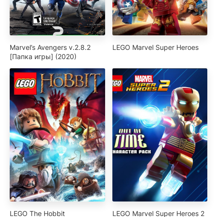
Marvel’s Avengers v.2.8.2
LEGO Marvel Super Heroes
[Папка игры] (2020)
LEGO The Hobbit
LEGO Marvel Super Heroes 2