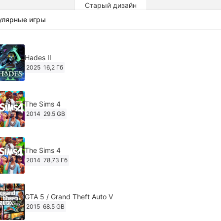
Старый дизайн
улярные игры
Hades II
2025
16,2 Гб
The Sims 4
2014
29.5 GB
The Sims 4
2014
78,73 Гб
GTA 5 / Grand Theft Auto V
2015
68.5 GB