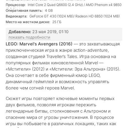
Процессор:
Intel Core 2 Quad Q6600 (2.4 GHz) / AMD Phenom x4 9850
(2.5 GHz)
Оперативная память:
4 GB
Видеокарта:
GeForce GT 430 (1024 MB)/ Radeon HD 6850 (1024 MB)
Место на жестком диске:
25 ГБ
Добавлено:
23 мая 2019, 01:10
показать подробности
LEGO: Marvel's Avengers (2016)
— это захватывающая
приключенческая игра в жанре action-adventure,
созданная студией Traveller’s Tales. Игра основана на
популярных фильмах киновселенной Marvel —
«Мстители» (2012) и «Мстители: Эра Альтрона» (2015).
Она сочетает в себе фирменный юмор LEGO,
динамичный геймплей и возможность управлять
более чем сотней героев Marvel.
Сюжет игры повторяет ключевые моменты первых
двух фильмов, позволяя игрокам пережить
легендарные битвы, столкновения с Альтроном и
спасение мира от угрозы уничтожения. В процессе
игры вы побываете в различных локациях, таких как