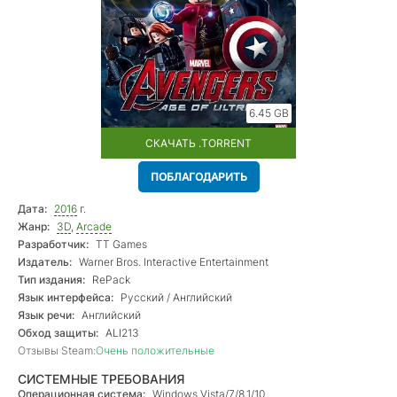
6.45 GB
СКАЧАТЬ .TORRENT
ПОБЛАГОДАРИТЬ
Дата:
2016
г.
Жанр:
3D
,
Arcade
Разработчик:
TT Games
Издатель:
Warner Bros. Interactive Entertainment
Тип издания:
RePack
Язык интерфейса:
Русский / Английский
Язык речи:
Английский
Обход защиты:
ALI213
Отзывы Steam:
Очень положительные
СИСТЕМНЫЕ ТРЕБОВАНИЯ
Операционная система:
Windows Vista/7/8.1/10