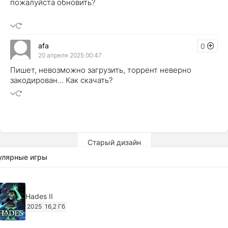
пожалуйста обновить?
afa
0
20 апреля 2025 00:47
Пишет, невозможно загрузить, торрент неверно
закодирован... Как скачать?
Старый дизайн
улярные игры
Hades II
2025
16,2 Гб