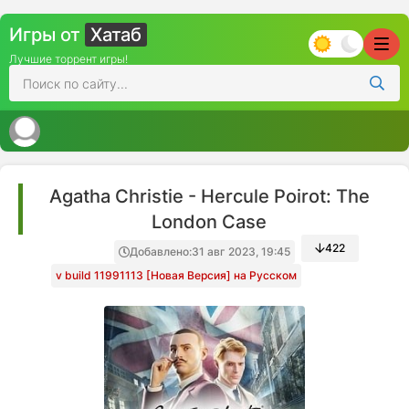
Игры от
Хатаб
Лучшие торрент игры!
Agatha Christie - Hercule Poirot: The
London Case
422
Добавлено:
31 авг 2023, 19:45
v build 11991113 [Новая Версия] на Русском