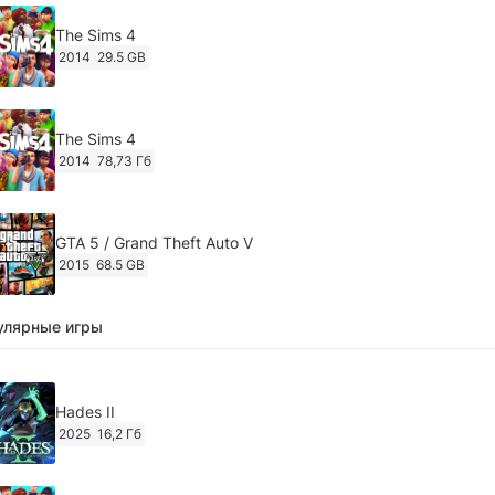
The Sims 4
2014
29.5 GB
The Sims 4
2014
78,73 Гб
GTA 5 / Grand Theft Auto V
2015
68.5 GB
улярные игры
Ghost of Tsushima: Director's Cut v.1053.8.1023.1614
[RePack Decepticon] (2024)
2024
38.5 gb
Hades II
2025
16,2 Гб
Cyberpunk 2077
2020
49.4 GB