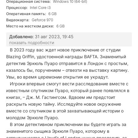
Операционная система:
Windows 10 (64-bit)
Процессор:
Intel Core i3
Оперативная память:
6 GB
Видеокарта:
Geforce 970
Место на жестком диске:
6 GB
Добавлено:
31 авг 2023, 19:45
показать подробности
В 2023 году вас ждет новое приключение от студии
Blazing Griffin, удостоенной награды BAFTA. Знаменитый
детектив Эркюль Пуаро отправится в Лондон с простым,
казалось бы, поручением – отвезти на выставку картину.
Увы, во время церемонии открытия ее украдут.
Игроки впервые смогут вести расследование вместе с
известным спутником Пуаро, который ранее появлялся в
книгах, – Дж. М. Гастингсом. Вдвоем им предстоит
раскрыть новую тайну. Исследуйте новое окружение
вместе со спутником в этой захватывающей истории о
молодом Эркюле Пуаро.
В этом детективном приключении вы будете играть за
знаменитого сыщика Эркюля Пуаро, которому в
сотрудничестве с Lloyd’s of London нужно проследить за