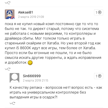
Aleksei81
1
2 марта 2019 21:09
пока я не купил новый комп постоянно где то что то
было не так. то директ старый, потому что сисетема
не работала с новыми версиями, то контроллеры и
драйвера сбиты. Мог толком только играть в
старенький скайрим от Хатаба. Но уже второй год как
купил i5 8600K идут все игры, тем более от Хатаба.
Просто если бы егонные не пошли, то и не было
смысла искать другие торренты, а ждать исправления
и доработок
Sin666999
1
2 марта 2019 21:15
К качеству репака - вопросов нет! вопрос есть - как
играть на универсальном контроллере без
выпадения игры в осадок?!