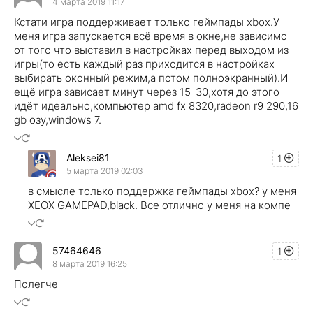
4 марта 2019 11:17
Кстати игра поддерживает только геймпады xbox.У
меня игра запускается всё время в окне,не зависимо
от того что выставил в настройках перед выходом из
игры(то есть каждый раз приходится в настройках
выбирать оконный режим,а потом полноэкранный).И
ещё игра зависает минут через 15-30,хотя до этого
идёт идеально,компьютер amd fx 8320,radeon r9 290,16
gb озу,windows 7.
Aleksei81
1
5 марта 2019 02:03
в смысле только поддержка геймпады xbox? у меня
ХEOX GAMEPAD,black. Все отлично у меня на компе
57464646
1
8 марта 2019 16:25
Полегче