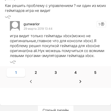
Как решить проблему с управлением ? ни один из моих
геймпадов игра не видит
gunwarior
1
29 марта 2019 13:44
игра видит только геймпады xbox(можно не
оригинальные,главное что для консоли xbox).Я
проблему решил покупкой геймпада для xbox(не
оригинал)на ali.Нук можешь помучиться со всякими
левыми прогами-эмуляторами геймпада xbox.
1
2
3
4
5
Старый дизайн