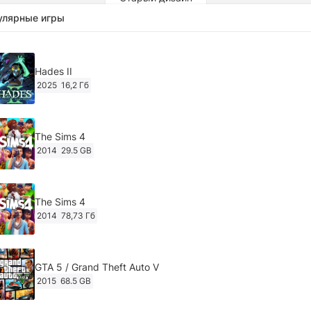
улярные игры
Hades II
2025
16,2 Гб
The Sims 4
2014
29.5 GB
The Sims 4
2014
78,73 Гб
GTA 5 / Grand Theft Auto V
2015
68.5 GB