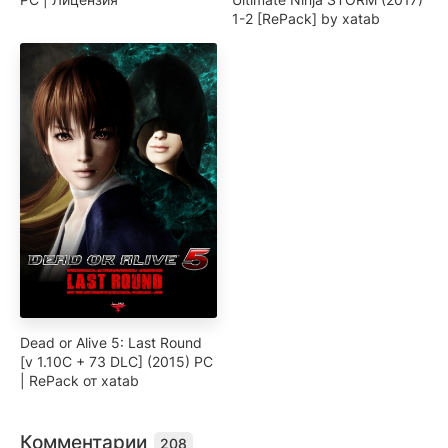
1-2 [RePack] by xatab
Dead or Alive 5: Last Round
[v 1.10C + 73 DLC] (2015) PC
| RePack от xatab
Комментарии
208