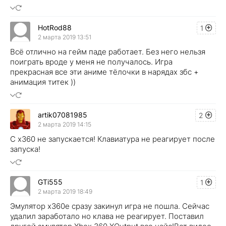
HotRod88
1
2 марта 2019 13:51
Всё отлично на гейм паде работает. Без него нельзя
поиграть вроде у меня не получалось. Игра
прекрасная все эти аниме тёлочки в нарядах збс +
анимация титек ))
artik07081985
2
2 марта 2019 14:15
С x360 не запускается! Клавиатура не реагирует после
запуска!
GTi555
1
2 марта 2019 18:49
Эмулятор x360e сразу закинул игра не пошла. Сейчас
удалил заработало но клава не реагирует. Поставил