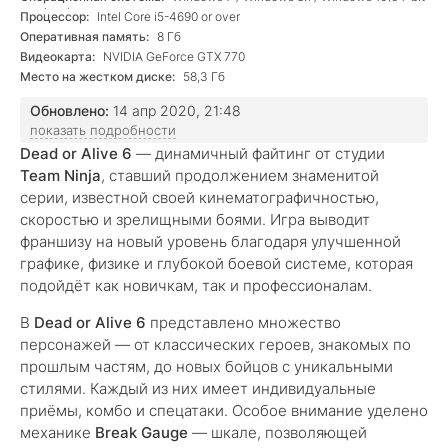
versions)
Процессор:
Intel Core i5-4690 or over
Оперативная память:
8 Гб
Видеокарта:
NVIDIA GeForce GTX 770
Место на жестком диске:
58,3 Гб
Обновлено:
14 апр 2020, 21:48
показать подробности
Dead or Alive 6
— динамичный файтинг от студии
Team Ninja
, ставший продолжением знаменитой
серии, известной своей кинематографичностью,
скоростью и зрелищными боями. Игра выводит
франшизу на новый уровень благодаря улучшенной
графике, физике и глубокой боевой системе, которая
подойдёт как новичкам, так и профессионалам.
В
Dead or Alive 6
представлено множество
персонажей — от классических героев, знакомых по
прошлым частям, до новых бойцов с уникальными
стилями. Каждый из них имеет индивидуальные
приёмы, комбо и спецатаки. Особое внимание уделено
механике
Break Gauge
— шкале, позволяющей