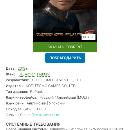
19.8 GB
СКАЧАТЬ .TORRENT
ПОБЛАГОДАРИТЬ
Дата:
2019
г.
Жанр:
3D
,
Action
,
Fighting
Разработчик:
KOEI TECMO GAMES CO., LTD.
Издатель:
KOEI TECMO GAMES CO., LTD.
Тип издания:
RePack
Язык интерфейса:
Русский / Английский |MULTi
Язык речи:
Английский | Японский
Обход защиты:
CODEX
Отзывы Steam:
Положительные
СИСТЕМНЫЕ ТРЕБОВАНИЯ
Операционная система:
Windows 7 / Windows 8.1 / Windows 10(64-bit