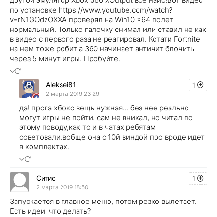
другой эмулятор Xbox 360 XOutput все найс!Вот видео
по установке https://www.youtube.com/watch?
v=rN1GOdzOXXA проверял на Win10 x64 полет
нормальный. Только галочку снимал или ставил не как
в видео с первого раза не реагировал. Кстати Fortnite
на нем тоже робит а 360 начинает античит блочить
через 5 минут игры. Пробуйте.
Aleksei81
1
2 марта 2019 23:29
да! прога хбокс вещь нужная... без нее реально
могут игры не пойти. сам не вникал, но читал по
этому поводу,как то и в чатах ребятам
советовали.вобще она с 10й виндой про вроде идет
в комплектах.
Ситис
1
2 марта 2019 18:50
Запускается в главное меню, потом резко вылетает.
Есть идеи, что делать?