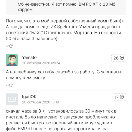
Мб неизвестно). Я вот помню IBM PC XT с 20 Мб
хардом.
Потому, что это мой первый собственный комп был))).
А так да помню еще ZX Spektrum. У меня правда был
советский "Байт".
Стоит качать Мортала. На скорости
50 это часа 3 наверное)
Yamato
26
20 октября 2020 09:24
А волшебнику хаттабу спасибо за работу. С зарплаты
помогу чем смогу.
IgariOK
17
20 октября 2020 16:10
скачал часа за 3 +- установилось за 30 минут так в
инстале было написано, с запуском проблемка но
решается быстро встроенный антивирус удалил
файл EMP.dll после возврата из карантина игра