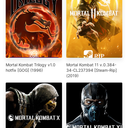
Mortal Kombat Trilogy v1.0
Mortal Kombat 11 v.0.384-
hotfix [GOG] (1996)
34-CL237394 [Steam-Rip]
(2019)