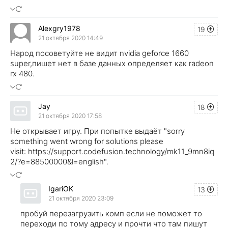
Alexgry1978
19
21 октября 2020 14:49
Народ посоветуйте не видит nvidia geforce 1660
super,пишет нет в базе данных определяет как radeon
rx 480.
Jay
18
21 октября 2020 17:58
Не открывает игру. При попытке выдаёт "sorry
something went wrong for solutions please
visit: https://support.codefusion.technology/mk11_9mn8iq
2/?e=88500000&l=english".
IgariOK
13
21 октября 2020 23:09
пробуй перезагрузить комп если не поможет то
переходи по тому адресу и прочти что там пишут