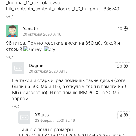
_kombat_11_razblokirovsc
hik_kontenta_content_unlocker_1_0_hukpofujl-836749
Yamato
16
20 октября 2020 07:16
96 гигов. Помню жесткие диски на 850 мб. Какой я
старый
Dugran
20
20 октября 2020 08:13
Не такой и старый, раз помнишь такие диски (хотя
были на 500 Мб и 1Гб, а откуда у тебя в памяти 850
Мб неизвестно). Я вот помню IBM PC XT с 20 Мб
хардом.
XStass
9
23 февраля 2021 22:49
Лично я помню размеры
10,20,40,80,84,160,270,365,500,504,730мб, ну и 1