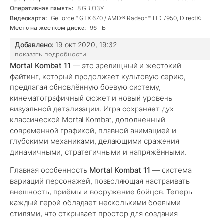
ГГц
Оперативная память:
8 GB ОЗУ
Видеокарта:
GeForce™ GTX 670 / AMD® Radeon™ HD 7950, DirectX:
Версии 11
Место на жестком диске:
96 ГБ
Добавлено:
19 окт 2020, 19:32
показать подробности
Mortal Kombat 11
— это зрелищный и жестокий
файтинг, который продолжает культовую серию,
предлагая обновлённую боевую систему,
кинематографичный сюжет и новый уровень
визуальной детализации. Игра сохраняет дух
классической Mortal Kombat, дополненный
современной графикой, плавной анимацией и
глубокими механиками, делающими сражения
динамичными, стратегичными и напряжёнными.
Главная особенность
Mortal Kombat 11
— система
вариаций персонажей, позволяющая настраивать
внешность, приёмы и вооружение бойцов. Теперь
каждый герой обладает несколькими боевыми
стилями, что открывает простор для создания