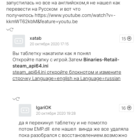
запустилась но все на английском,я не нашел как
перевести на Русском и вот что
получилось https://www.youtube.com/watch?v=-
kkmWT62kbM&feature=youtu.be
xatab
15
20 октября 2020 17:15
Вы таблетку накатили как я понял
Откройте папку с игрой.Затем
Binaries-Retail-
steam_api64.ini
steam_api64.ini откройте блокнотом и измените
строчку Language=english на Language=russian
IgariOK
16
20 октября 2020 19:28
да я перекинул таблетку и не помогло
потом EMP.dll еле нашел винда же все удаляла
пока разобрался с восстановлением.возможно