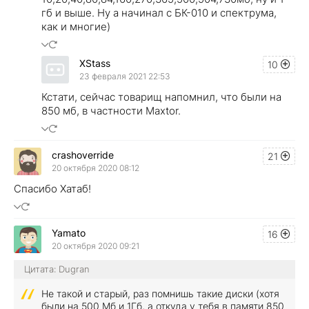
гб и выше. Ну а начинал с БК-010 и спектрума,
как и многие)
XStass
10
23 февраля 2021 22:53
Кстати, сейчас товарищ напомнил, что были на
850 мб, в частности Maxtor.
crashoverride
21
20 октября 2020 08:12
Спасибо Хатаб!
Yamato
16
20 октября 2020 09:21
Цитата: Dugran
Не такой и старый, раз помнишь такие диски (хотя
были на 500 Мб и 1Гб, а откуда у тебя в памяти 850