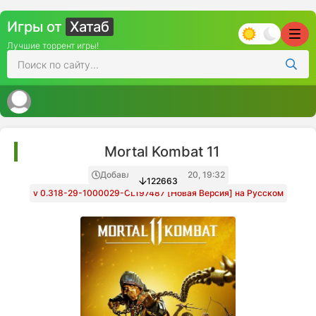
Игры от
Хатаб
Лучшие торрент игры!
Mortal Kombat 11
Добавлено:
19 окт 2020, 19:32
122663
v 0.318-29-1000029-CL197487 [Новая Версия] на Русском