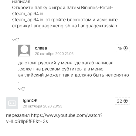
написал
Откройте папку с игрой.Затем Binaries-Retail-
steam_api64.ini
steam_api64.ini откройте блокнотом и измените
строчку Language=english на Language=russian
слава
15
20 октября 2020 21:06
да стоит русский у меня где хатаб написал
,сюжет на русском субтитры а в меню
английский ,может так и должно быть непонятно
.
IgariOK
22
20 октября 2020 23:53
перезалил https://www.youtube.com/watch?
v=lLoS1lp8fFE&t=3s