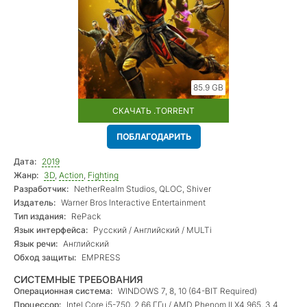
85.9 GB
СКАЧАТЬ .TORRENT
ПОБЛАГОДАРИТЬ
Дата:
2019
Жанр:
3D
,
Action
,
Fighting
Разработчик:
NetherRealm Studios, QLOC, Shiver
Издатель:
Warner Bros Interactive Entertainment
Тип издания:
RePack
Язык интерфейса:
Русский / Английский / MULTi
Язык речи:
Английский
Обход защиты:
EMPRESS
СИСТЕМНЫЕ ТРЕБОВАНИЯ
Операционная система:
WINDOWS 7, 8, 10 (64-BIT Required)
Процессор:
Intel Core i5-750, 2.66 ГГц / AMD Phenom II X4 965, 3.4