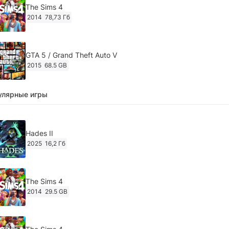
The Sims 4
2014
78,73 Гб
GTA 5 / Grand Theft Auto V
2015
68.5 GB
улярные игры
Ghost of Tsushima: Director's Cut v.1053.8.1023.1614
[RePack Decepticon] (2024)
2024
38.5 gb
Hades II
2025
16,2 Гб
Cyberpunk 2077
2020
49.4 GB
The Sims 4
2014
29.5 GB
Ghost of Tsushima: Director's Cut v.1053.9.0623.1807 [Пап
игры] (2020-2024)
2020-2024
68,09 Гб