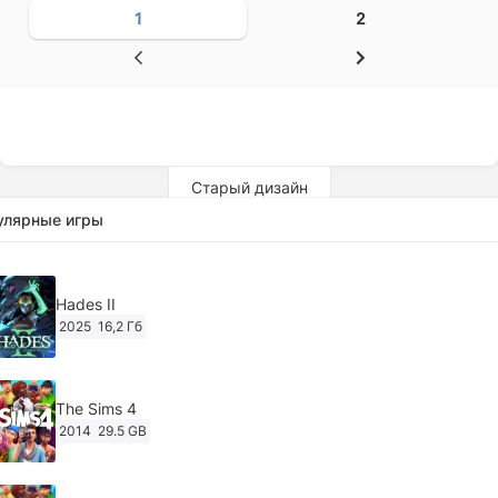
1
2
Старый дизайн
улярные игры
Hades II
2025
16,2 Гб
The Sims 4
2014
29.5 GB