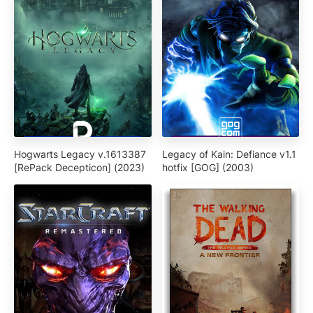
Hogwarts Legacy v.1613387
Legacy of Kain: Defiance v1.1
[RePack Decepticon] (2023)
hotfix [GOG] (2003)