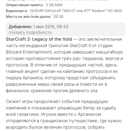
Оперативная память:
2 GB RAM
Видеокарта:
NVIDIA® GeForce® 7600 GT или ATI™ Radeon™ HD 2600
XT или Intel® HD Graphics 3000 или лучше
Место на жестком диске:
26 GB
Добавлено:
1 июн 2015, 09:33
показать подробности
StarCraft 2: Legacy of the Void
— это заключительная
часть легендарной трилогии StarCraft II от студии
Blizzard Entertainment, которая завершает масштабную
историю противостояния трёх рас: терранов, зергов и
протоссов. В отличие от предыдущих частей, здесь
главный акцент сделан на кампанию протоссов и их
лидера Артаниса, которому предстоит объединить
разрозненные миры своей расы и повести их в
финальное сражение против древнего зла.
Сюжет игры продолжает события предыдущих
кампаний и показывает решающую битву за судьбу
всей галактики. Игроки вместе с Артанисом
отправляются в грандиозное путешествие, где нужно
возродить былое величие протоссов, собрать