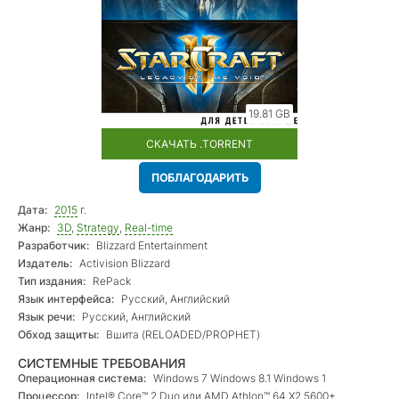
19.81 GB
СКАЧАТЬ .TORRENT
ПОБЛАГОДАРИТЬ
Дата:
2015
г.
Жанр:
3D
,
Strategy
,
Real-time
Разработчик:
Blizzard Entertainment
Издатель:
Activision Blizzard
Тип издания:
RePack
Язык интерфейса:
Русский, Английский
Язык речи:
Русский, Английский
Обход защиты:
Вшита (RELOADED/PROPHET)
СИСТЕМНЫЕ ТРЕБОВАНИЯ
Операционная система:
Windows 7 Windows 8.1 Windows 1
Процессор:
Intel® Core™ 2 Duo или AMD Athlon™ 64 X2 5600+