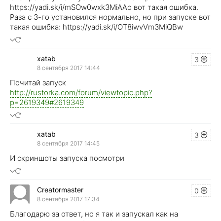
https://yadi.sk/i/mSOw0wxk3MiAAo вот такая ошибка.
Раза с 3-го установился нормально, но при запуске вот
такая ошибка: https://yadi.sk/i/OT8iwvVm3MiQBw
xatab
3
8 сентября 2017 14:44
Почитай запуск
http://rustorka.com/forum/viewtopic.php?
p=2619349#2619349
xatab
3
8 сентября 2017 14:45
И скриншоты запуска посмотри
Creatormaster
0
8 сентября 2017 17:34
Благодарю за ответ, но я так и запускал как на