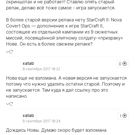
скриншотах и не работает! Ставлю опять старый
репак, делаю всё тоже самое - игра запускается.
В более старой версии репака нету StarCraft II: Nova
Covert Ops — дополнение к игре StarCraft II,
состоящее из отдельной кампании из 9 сюжетных
миссий, посвящённой элитному солдату-«призраку»
Нове. Он есть в более свежем репаке?
xatab
0
8 сентября 2017 18:22
Нова еще не взломана. А новая версия не запускается
потому что нужно удалить остатки старой. Поэтому и
не запускается. Там куда я дал ссылку про это
написано
xatab
1
8 сентября 2017 18:24
Дождись Новы. Думаю скоро будет взломана