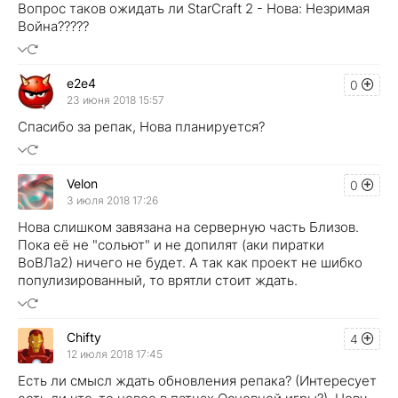
Вопрос таков ожидать ли StarCraft 2 - Нова: Незримая
Война?????
e2e4
0
23 июня 2018 15:57
Спасибо за репак, Нова планируется?
Velon
0
3 июля 2018 17:26
Нова слишком завязана на серверную часть Близов.
Пока её не "сольют" и не допилят (аки пиратки
ВоВЛа2) ничего не будет. А так как проект не шибко
популизированный, то врятли стоит ждать.
Chifty
4
12 июля 2018 17:45
Есть ли смысл ждать обновления репака? (Интересует