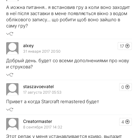
А иожна питання.. я встановив гру а коли воно заходит
в неї після заставки в мене появляється вікно з водом
облікового запису... що робити щоб воно зайшло в
саму гру?
alxey
17
31 января 2017 20:50
Добрый день. будет со всеми дополнениями про нову
и струкова?
staszavoevatel
0
17 августа 2017 05:53
Привет а когда Starcraft remastered будет
Creatormaster
4
8 сентября 2017 14:32
Этот репак у меня устанавливается криво, вылазит