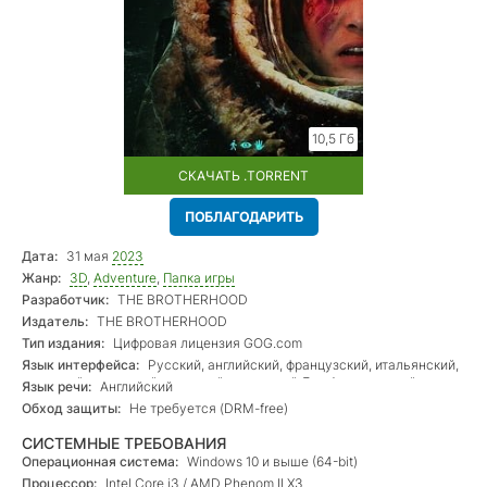
10,5 Гб
СКАЧАТЬ .TORRENT
ПОБЛАГОДАРИТЬ
Дата:
31 мая
2023
Жанр:
3D
,
Adventure
,
Папка игры
Разработчик:
THE BROTHERHOOD
Издатель:
THE BROTHERHOOD
Тип издания:
Цифровая лицензия GOG.com
Язык интерфейса:
Русский, английский, французский, итальянский,
немецкий, испанский, польский, испанский Лат. Ам., турецкий
Язык речи:
Английский
Обход защиты:
Не требуется (DRM-free)
СИСТЕМНЫЕ ТРЕБОВАНИЯ
Операционная система:
Windows 10 и выше (64-bit)
Процессор:
Intel Core i3 / AMD Phenom II X3