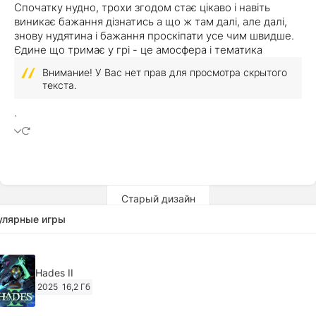
Спочатку нудно, трохи згодом стає цікаво і навіть
виникає бажання дізнатись а що ж там далі, але далі,
знову нудятина і бажання проскіпати усе чим швидше.
Єдине що тримає у грі - це амосфера і тематика
Внимание! У Вас нет прав для просмотра скрытого
текста.
.
Старый дизайн
улярные игры
Hades II
2025
16,2 Гб