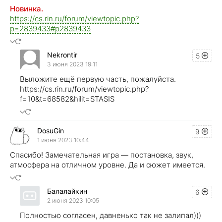
Новинка.
https://cs.rin.ru/forum/viewtopic.php?
p=2839433#p2839433
Nekrontir
5
3 июня 2023 19:11
Выложите ещё первую часть, пожалуйста.
https://cs.rin.ru/forum/viewtopic.php?
f=10&t=68582&hilit=STASIS
DosuGin
9
1 июня 2023 10:44
Спасибо! Замечательная игра — постановка, звук,
атмосфера на отличном уровне. Да и сюжет имеется.
Балалайкин
6
2 июня 2023 10:05
Полностью согласен, давненько так не залипал)))