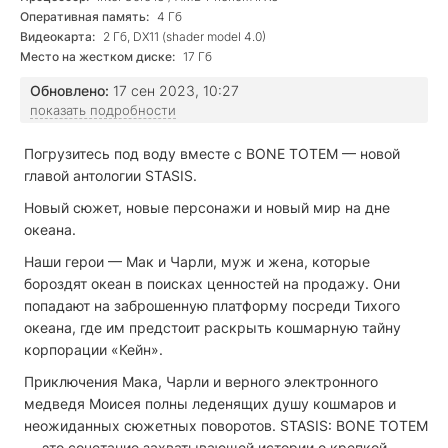
Оперативная память:
4 Гб
Видеокарта:
2 Гб, DX11 (shader model 4.0)
Место на жестком диске:
17 Гб
Обновлено:
17 сен 2023, 10:27
показать подробности
Погрузитесь под воду вместе с BONE TOTEM — новой
главой антологии STASIS.
Новый сюжет, новые персонажи и новый мир на дне
океана.
Наши герои — Мак и Чарли, муж и жена, которые
бороздят океан в поисках ценностей на продажу. Они
попадают на заброшенную платформу посреди Тихого
океана, где им предстоит раскрыть кошмарную тайну
корпорации «Кейн».
Приключения Мака, Чарли и верного электронного
медведя Моисея полны леденящих душу кошмаров и
неожиданных сюжетных поворотов. STASIS: BONE TOTEM
— это сочетание захватывающей истории о крепкой