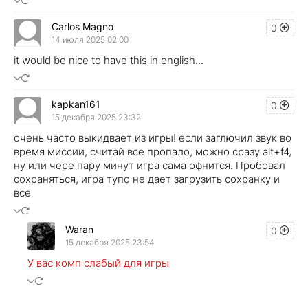
Carlos Magno
0
14 июля 2025 02:00
it would be nice to have this in english...
kapkan161
0
15 декабря 2025 23:32
очень часто выкидвает из игры! если заглючил звук во
время миссии, считай все пропало, можно сразу alt+f4,
ну или чере пару минут игра сама офнится. Пробовал
сохраняться, игра тупо не дает загрузить сохранку и
все
Waran
0
15 декабря 2025 23:54
У вас комп слабый для игры