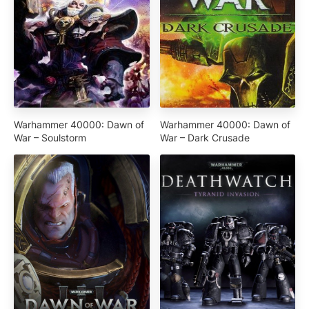
Warhammer 40000: Dawn of
Warhammer 40000: Dawn of
War – Soulstorm
War – Dark Crusade