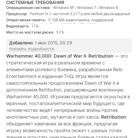
СИСТЕМНЫЕ ТРЕБОВАНИЯ
Операционная система:
Windows XP / Windows 7 / Windows 8
Процессор:
Pentium IV с частотой 3,2 ГГц или любой двухъядерный
Оперативная память:
С 128 МБ видеопамяти, поддержкой
шейдеров 3.0 (Nvidia GeForce 6600 GT / ATI X1600)
Видеокарта:
1 ГБ
Место на жестком диске:
5 Гб
Добавлено:
1 июн 2015, 00:29
показать подробности
Warhammer 40,000: Dawn of War II: Retribution
— это
стратегическая игра в реальном времени с
элементами ролевого боевика, разработанная Relic
Entertainment и изданная THQ. Игра является
самостоятельным продолжением Dawn of War II и
дополнением Retribution, расширяющим вселенную
Warhammer 40,000. Игрокам предлагается окунуться в
мрачный, постапокалиптический мир будущего, где
человечество ведёт непрерывные войны против
инопланетных рас, мутантов и сил хаоса.
Retribution
объединяет кампании за все фракции, предлагая
игроку возможность пройти сюжет с разных точек
зрения и испытать уникальные боевые стили каждой