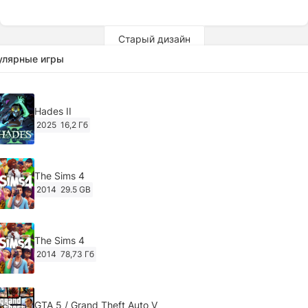
Старый дизайн
улярные игры
Hades II
2025
16,2 Гб
The Sims 4
2014
29.5 GB
The Sims 4
2014
78,73 Гб
GTA 5 / Grand Theft Auto V