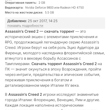
5200+
Оперативная память:
2 GB
Видеокарта:
Nvidia Geforce 9800 или Radeon HD 4750
Место на жестком диске:
5.5 GB
Добавлено:
25 окт 2017, 14:25
показать подробности
Assassin's Creed 2 — скачать торрент
— это
исторический экшен с элементами приключения и
RPG, продолжающий легендарную серию Assassin's
Creed. Игроки берут на себя роль Эцио Аудиторе да
Фиренце, молодого наследника флорентийской семьи,
втянутого в вековую борьбу Ассассинов с
Тамплиерами.
Скачать торрент Assassin's Creed 2
на
ПК — значит окунуться в эпоху Возрождения, пройти
через интриги, предательства и эпические события,
переживая приключения в богатом и
детализированном мире Италии XV века.
В
Assassin's Creed 2
игроки исследуют знаменитые
города Италии: Флоренцию, Венецию, Рим и другие.
Каждая локация наполнена историческими