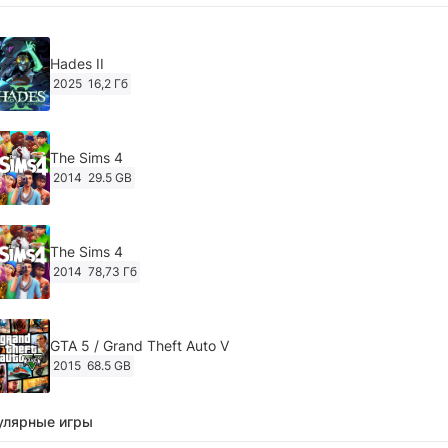
Hades II
2025
16,2 Гб
The Sims 4
2014
29.5 GB
The Sims 4
2014
78,73 Гб
GTA 5 / Grand Theft Auto V
2015
68.5 GB
улярные игры
Ghost of Tsushima: Director's Cut v.1053.8.1023.1614