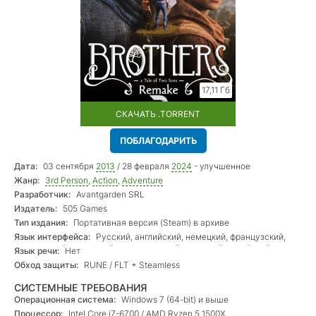
17,11 Гб
СКАЧАТЬ .TORRENT
ПОБЛАГОДАРИТЬ
Дата:
03 сентября
2013
/ 28 февраля
2024
- улучшенное
переиздание
Жанр:
3rd Person
,
Action
,
Adventure
Разработчик:
Avantgarden SRL
Издатель:
505 Games
Тип издания:
Портативная версия (Steam) в архиве
Язык интерфейса:
Русский, английский, немецкий, французский,
итальянский, испанский, португальский, японский, корейский,
Язык речи:
Нет
китайский (оба)
Обход защиты:
RUNE / FLT + Steamless
СИСТЕМНЫЕ ТРЕБОВАНИЯ
Операционная система:
Windows 7 (64-bit) и выше
Процессор:
Intel Core i7-6700 / AMD Ryzen 5 1500X