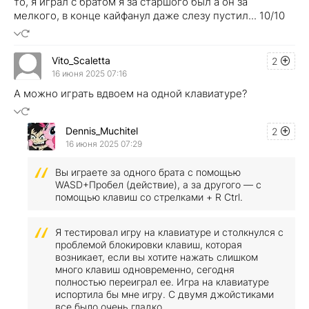
то, я играл с братом я за старшого был а он за
мелкого, в конце кайфанул даже слезу пустил... 10/10
Vito_Scaletta
2
16 июня 2025 07:16
А можно играть вдвоем на одной клавиатуре?
Dennis_Muchitel
2
16 июня 2025 07:29
Вы играете за одного брата с помощью
WASD+Пробел (действие), а за другого — с
помощью клавиш со стрелками + R Ctrl.
Я тестировал игру на клавиатуре и столкнулся с
проблемой блокировки клавиш, которая
возникает, если вы хотите нажать слишком
много клавиш одновременно, сегодня
полностью переиграл ее. Игра на клавиатуре
испортила бы мне игру. С двумя джойстиками
все было очень гладко