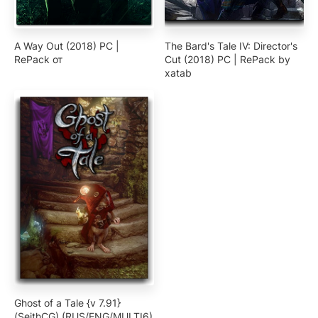
A Way Out (2018) PC |
The Bard's Tale IV: Director's
RePack от
Cut (2018) PC | RePack by
xatab
Ghost of a Tale {v 7.91}
(SeithCG) (RUS/ENG/MULTI6)