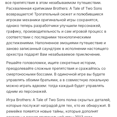
все препятствия в этом незабываемом путешествии.
Расхваленная критиками Brothers: A Tale of Two Sons
возвращается! Трогательный сюжет и полюбившиеся
игрокам механики оригинальной игры сохранятся,
однако теперь разработчики улучшили персонажей,
графику, производительность и сам игровой процесс в
соответствии с последними технологическими
достижениями. Наполненное эмоциями путешествие и
заново записанный саундтрек в исполнении настоящего
оркестра подарят Вам незабываемое приключение.
Решайте головоломки, ищите секретные истории,
преодолевайте сложные препятствия и сражайтесь со
смертоносными боссами. В одиночной игре вы будете
управлять обоими братьями, а в совместную локальную
можно играть вдвоем: тогда каждый будет управлять
одним из персонажей.
Игра Brothers: A Tale of Two Sons полна скрытых деталей,
которые послужат наградой для тех, кто их обнаружит. В
ремейке появятся новые тайны, которые дополнят
секреты и сюжет оригинальной игры 2013 года.