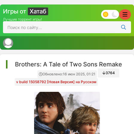
Игры от
Хатаб
Лучшие торрент игры!
Brothers: A Tale of Two Sons Remake
3764
Обновлено:
16 июн 2025, 01:21
v build 15058792 [Новая Версия] на Русском