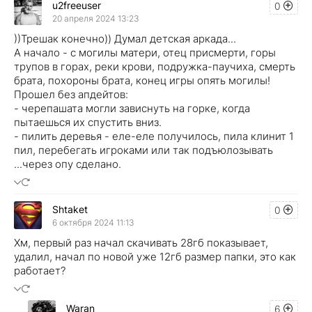
u2freeuser
0
20 апреля 2024 13:23
))Трешак конечно)) Думал детская аркада...
А начало - с могилы матери, отец присмерти, горы
трупов в горах, реки крови, подружка-паучиха, смерть
брата, похороны брата, конец игры опять могилы!
Прошел без апдейтов:
- черепашата могли зависнуть на горке, когда
пытаешься их спустить вниз.
- пилить деревья - еле-еле получилось, пила клинит 1
пил, перебегать игроками или так подъюлозывать
...через опу сделано.
Shtaket
0
6 октября 2024 11:13
Хм, первый раз начал скачивать 28гб показывает,
удалил, начал по новой уже 12гб размер папки, это как
работает?
Waran
6