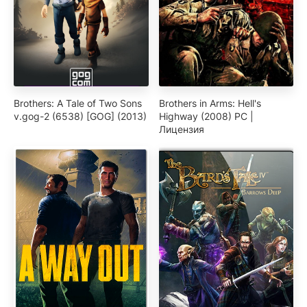
Brothers: A Tale of Two Sons
Brothers in Arms: Hell's
v.gog-2 (6538) [GOG] (2013)
Highway (2008) PC |
Лицензия