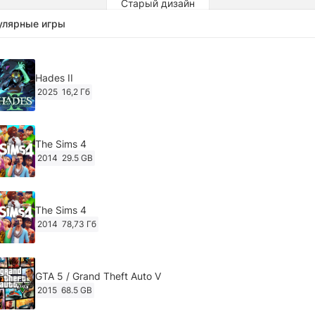
Старый дизайн
улярные игры
Hades II
2025
16,2 Гб
The Sims 4
2014
29.5 GB
The Sims 4
2014
78,73 Гб
GTA 5 / Grand Theft Auto V
2015
68.5 GB