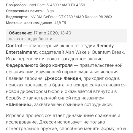
versions)
Процессор:
Intel Core i5-4690 / AMD FX 4350
Оперативная память:
8 gb
Видеокарта:
NVIDIA GeForce GTX 780 / AMD Radeon R9 280X
Место на жестком диске:
41,8 Гб
Обновлено:
17 апр 2020, 13:40
показать подробности
Control
— атмосферный экшен от студии
Remedy
Entertainment
, создателей Alan Wake и Quantum Break.
Игра переносит игрока в загадочное здание
Федерального бюро контроля
— правительственной
организации, изучающей паранормальные явления.
Главная героиня,
Джесси Фейден
, приходит сюда в
поисках пропавшего брата, но вскоре сама становится
новой директором бюро и оказывается втянутой в
борьбу с таинственной силой под названием
«Шипение»
, захватившей сознание сотрудников.
Игровой процесс сочетает динамичные сражения и
исследование. Джесси использует не только
огнестрельное оружие, способное менять форму, но и