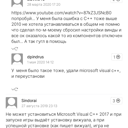
28 марта 2020 17:20
https://www.youtube.com/watch?v=87kZ3JSNcB0
попробуй... У меня была ошибка с С++ тоже выше
2010 не хотела устанавливаться в общем не помню
что сделал по-м-моему сбросил настройки винды и
все ок оказалось какой то из компонентов отключен
был... А так гугл в помощь
dpindrus
1
1 мая 2020 14:12
У меня было такое тоже, удали microsoft visual c++,
и переустанови
Sindorai
3
27 августа 2019 23:13
Не может установиться Microsoft Visual C++ 2017 и при
запуске игры выдаёт установку вижуала, а при
успешной установке (как пишет вижуал), игра не