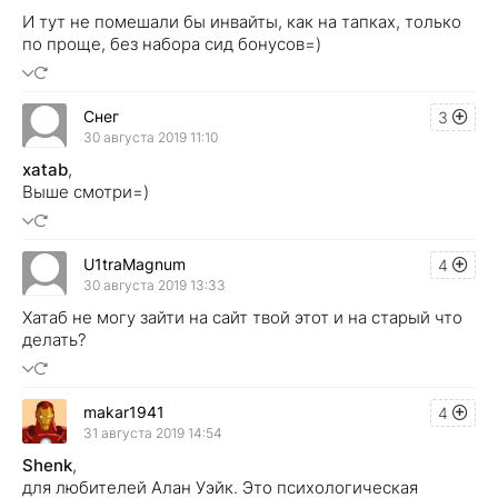
И тут не помешали бы инвайты, как на тапках, только
по проще, без набора сид бонусов=)
Снег
3
30 августа 2019 11:10
xatab
,
Выше смотри=)
U1traMagnum
4
30 августа 2019 13:33
Хатаб не могу зайти на сайт твой этот и на старый что
делать?
makar1941
4
31 августа 2019 14:54
Shenk
,
для любителей Алан Уэйк. Это психологическая