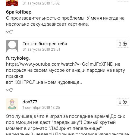
31 августа 2019 15:02
6paKoHbep
,
С производительностью проблемы. У меня иногда на
несколько секунд зависает картинка.
Тот кто быстрее тебя
3
31 августа 2019 23:51
furtykoleg
,
https://www.youtube.com/watch?v=Gc1mJFxXFNE не
позорься на своем мусоре от амд..и пародии на карту
пхахвха
вот КОНТРОЛ..на моем чудовище..
don777
6
1 сентября 2019 13:25
Это лучшее,в что я играл за последнее время! До сих
пор эмоции не дают "передышку") Самый крутый
момент в игре-это "Лабиринт пепельницы"
нереальный шедевр!) Получил огромное удовольствие