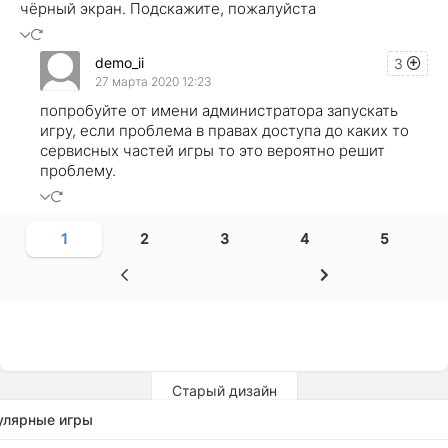
чёрный экран. Подскажите, пожалуйста
demo_ii
3
27 марта 2020 12:23
попробуйте от имени администратора запускать
игру, если проблема в правах доступа до каких то
сервисных частей игры то это вероятно решит
проблему.
1
2
3
4
5
Старый дизайн
улярные игры