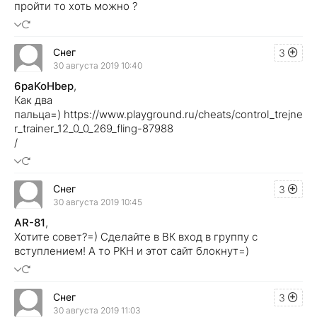
пройти то хоть можно ?
Снег
3
30 августа 2019 10:40
6paKoHbep
,
Как два
пальца=) https://www.playground.ru/cheats/control_trejne
r_trainer_12_0_0_269_fling-87988
/
Снег
3
30 августа 2019 10:45
AR-81
,
Хотите совет?=) Сделайте в ВК вход в группу с
вступлением! А то РКН и этот сайт блокнут=)
Снег
3
30 августа 2019 11:03