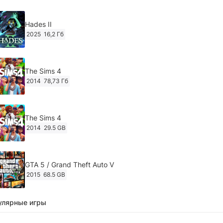
Hades II
2025
16,2 Гб
The Sims 4
2014
78,73 Гб
The Sims 4
2014
29.5 GB
GTA 5 / Grand Theft Auto V
2015
68.5 GB
улярные игры
Ghost of Tsushima: Director's Cut v.1053.8.1023.1614
[RePack Decepticon] (2024)