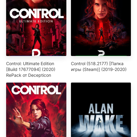
Control: Ultimate Edition
Control (518.2177) [Папка
[Build 17677094] (2020)
игры (Steam)] (2019-2020)
RePack от Decepticon