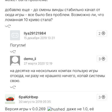
добавлю еще - до смены винды стабильно качал от
сюда игры - все было без проблем. Возможно ли, что
ломанная 10 криво стала?
Ilya29121984
2
15 декабря 2019 13:31
Погугли!
demo_ii
3
27 марта 2020 12:19
на десятке на нескольких компах пользую игры
отсюда, ни разу не крашило ничего, копай системы
свою.
6paKoHbep
3
30 августа 2019 05:35
Версия игры v 0.0.269
даже не 1.0, её