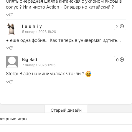
Опять очередная шляпа китайская с уклоном якобы в
солус ? Или чисто Action - Слэшер но китайский ?
l_e_s_h_i_y
2
5 января 2026 19:20
+ еще одна фобия... Как теперь в универмаг идтить...
Big Bad
0
7 января 2026 12:15
Stellar Blade на минималках что-ли ?
Старый дизайн
улярные игры