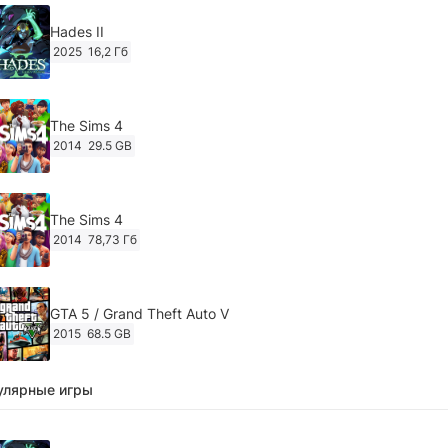
Hades II
2025
16,2 Гб
The Sims 4
2014
29.5 GB
The Sims 4
2014
78,73 Гб
GTA 5 / Grand Theft Auto V
2015
68.5 GB
улярные игры
Ghost of Tsushima: Director's Cut v.1053.8.1023.1614
[RePack Decepticon] (2024)
2024
38.5 gb