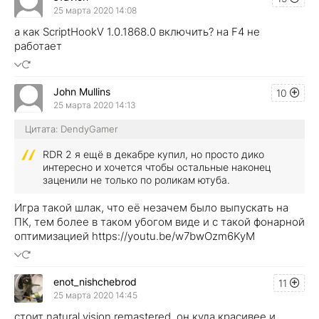
25 марта 2020 14:08
а как ScriptHookV 1.0.1868.0 включить? на F4 не
работает
John Mullins
10
25 марта 2020 14:13
Цитата: DendyGamer
RDR 2 я ещё в декабре купил, но просто дико
интересно и хочется чтобы остальные наконец
заценили не только по роликам ютуба.
Игра такой шлак, что её незачем было выпускать на
ПК, тем более в таком убогом виде и с такой фонарной
оптимизацией https://youtu.be/w7bwOzm6KyM
enot_nishchebrod
11
25 марта 2020 14:45
стоит natural vision remastered. он куда красивее и