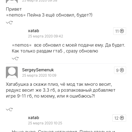
25 марта 2020 09:38
Привет
=nemos= Пейна 3 ещё обновил, будет?)
xatab
11
25 марта 2020 09:42
=nemos= все обновил с моей подачи ему. Да будет.
Как только раздам гта5 , сразу обновлю
SergeySemenuk
9
25 марта 2020 10:09
Хатабушка а скажи плиз, чё мод так много весит,
редукс весит же 3.3 гб, а розпакованый добавляет
игре 9-11 гб, по моему, или я ошибаюсь?!
xatab
12
25 марта 2020 10:25
Ну не знаю. Скачал установил. Папка столько и