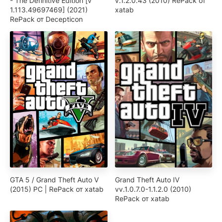
- The Definitive Edition [v
v.1.2.0.43 (2010) RePack от
1.113.49697469] (2021)
xatab
RePack от Decepticon
GTA 5 / Grand Theft Auto V
Grand Theft Auto IV
(2015) PC | RePack от xatab
vv.1.0.7.0-1.1.2.0 (2010)
RePack от xatab