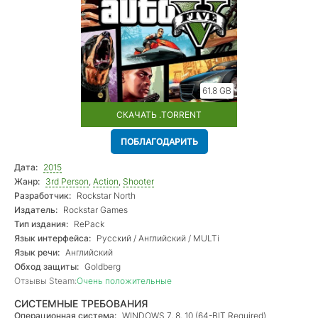
61.8 GB
СКАЧАТЬ .TORRENT
ПОБЛАГОДАРИТЬ
Дата:
2015
Жанр:
3rd Person
,
Action
,
Shooter
Разработчик:
Rockstar North
Издатель:
Rockstar Games
Тип издания:
RePack
Язык интерфейса:
Русский / Английский / MULTi
Язык речи:
Английский
Обход защиты:
Goldberg
Отзывы Steam:
Очень положительные
СИСТЕМНЫЕ ТРЕБОВАНИЯ
Операционная система:
WINDOWS 7, 8, 10 (64-BIT Required)