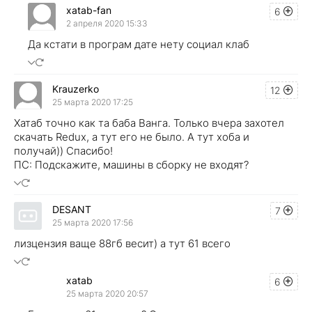
xatab-fan
6
2 апреля 2020 15:33
Да кстати в програм дате нету социал клаб
Krauzerko
12
25 марта 2020 17:25
Хатаб точно как та баба Ванга. Только вчера захотел
скачать Redux, а тут его не было. А тут хоба и
получай)) Спасибо!
ПС: Подскажите, машины в сборку не входят?
DESANT
7
25 марта 2020 17:56
лизцензия ваще 88гб весит) а тут 61 всего
xatab
6
25 марта 2020 20:57