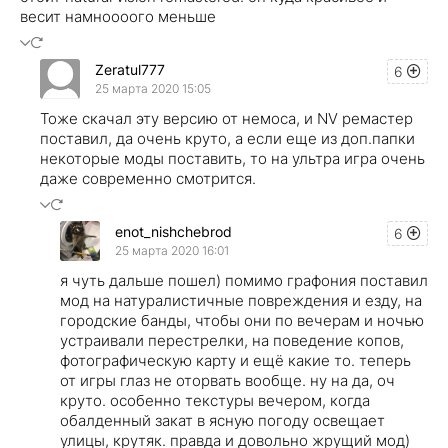
весит намноооого меньше
Zeratul777
6
25 марта 2020 15:05
Тоже скачал эту версию от немоса, и NV ремастер
поставил, да очень круто, а если еще из доп.папки
некоторые моды поставить, то на ультра игра очень
даже современно смотрится.
enot_nishchebrod
6
25 марта 2020 16:01
я чуть дальше пошел) помимо графония поставил
мод на натуралистичные повреждения и езду, на
городские банды, чтобы они по вечерам и ночью
устраивали перестрелки, на поведение копов,
фотографическую карту и ещё какие то. теперь
от игры глаз не оторвать вообще. ну на да, оч
круто. особенно текстуры вечером, когда
обалденный закат в ясную погоду освещает
улицы, крутяк. правда и довольно жрущий мод)