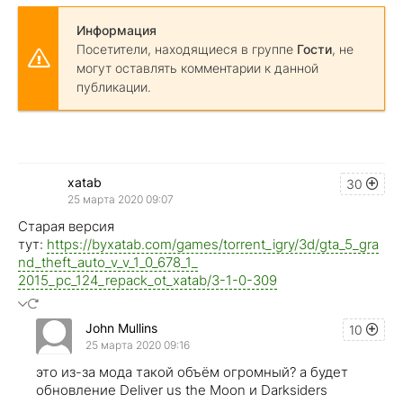
Информация
Посетители, находящиеся в группе
Гости
, не
могут оставлять комментарии к данной
публикации.
xatab
30
25 марта 2020 09:07
Старая версия
тут:
https://byxatab.com/games/torrent_igry/3d/gta_5_gra
nd_theft_auto_v_v_1_0_678_1_
2015_pc_124_repack_ot_xatab/3-1-0-309
John Mullins
10
25 марта 2020 09:16
это из-за мода такой объём огромный? а будет
обновление Deliver us the Moon и Darksiders