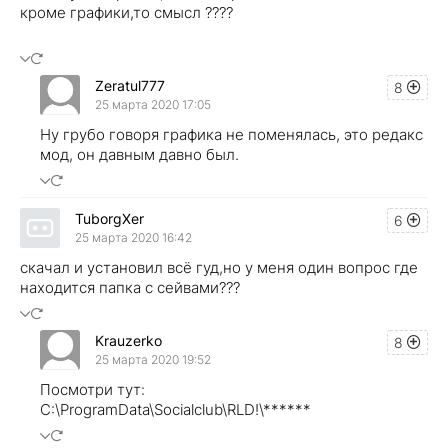
кроме графики,то смысл ????
Zeratul777
8
25 марта 2020 17:05
Ну грубо говоря графика не поменялась, это редакс
мод, он давным давно был.
TuborgXer
6
25 марта 2020 16:42
скачал и установил всё гуд,но у меня один вопрос где
находится папка с сейвами???
Krauzerko
8
25 марта 2020 19:52
Посмотри тут:
C:\ProgramData\Socialclub\RLD!\******