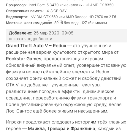
Процессор:
Intel Core i5 3470 или аналогичный AMD FX-8350
Оперативная память:
4-8 GB ОЗУ
Видеокарта:
NVIDIA GTX 660 или AMD Radeon HD 7870 со 2 Гб
памяти, совместимая с DirectX®
Место на жестком диске:
89 гб без мода, 127 гб с модом
Добавлено:
25 мар 2020, 09:05
показать подробности
Grand Theft Auto V – Redux
— это улучшенная и
расширенная версия культового открытого мира от
Rockstar Games
, предоставляющая игрокам
обновлённый визуальный опыт, усовершенствованную
физику и новые геймплейные элементы. Redux
сохраняет оригинальный сюжет и свободу действий
GTA V, но добавляет улучшенные текстуры,
реалистичные погодные эффекты, динамическое
освещение, переработанную физику транспорта и
более детализированную окружающую среду, делая
Лос-Сантос ещё более живым и насыщенным.
Игроки продолжают следовать историям трёх главных
героев —
Майкла, Тревора и Франклина
, каждый из