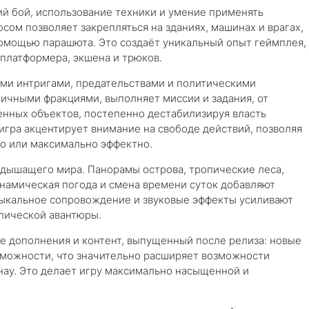
ий бой, использование техники и умение применять
осом позволяет закрепляться на зданиях, машинах и врагах,
помощью парашюта. Это создаёт уникальный опыт геймплея,
платформера, экшена и трюков.
и интригами, предательствами и политическими
личными фракциями, выполняет миссии и задания, от
нных объектов, постепенно дестабилизируя власть
игра акцентирует внимание на свободе действий, позволяя
о или максимально эффектно.
, дышащего мира. Панорамы острова, тропические леса,
инамическая погода и смена времени суток добавляют
зыкальное сопровождение и звуковые эффекты усиливают
пической авантюры.
е дополнения и контент, выпущенный после релиза: новые
зможности, что значительно расширяет возможности
нау. Это делает игру максимально насыщенной и