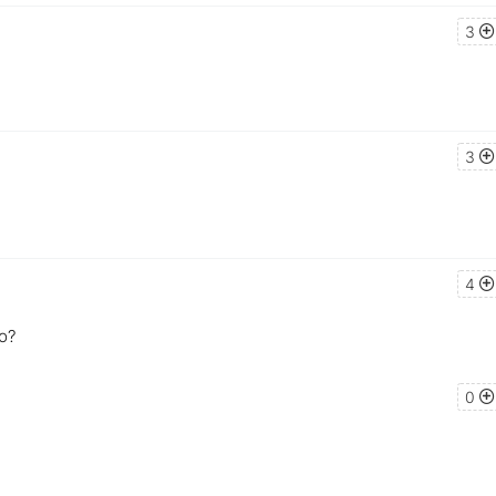
3
3
4
ю?
0