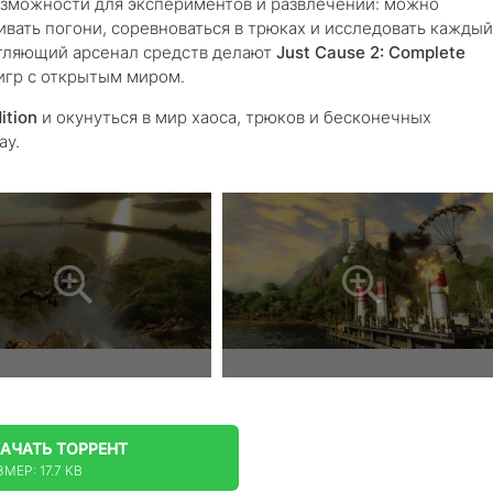
озможности для экспериментов и развлечений: можно
вать погони, соревноваться в трюках и исследовать каждый
атляющий арсенал средств делают
Just Cause 2: Complete
игр с открытым миром.
ition
и окунуться в мир хаоса, трюков и бесконечных
ау.
КАЧАТЬ
ТОРРЕНТ
МЕР: 17.7 KB