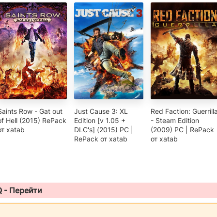
Saints Row - Gat out
Just Cause 3: XL
Red Faction: Guerrill
of Hell (2015) RePack
Edition [v 1.05 +
- Steam Edition
от xatab
DLC's] (2015) PC |
(2009) PC | RePack
RePack от xatab
от xatab
Q -
Перейти