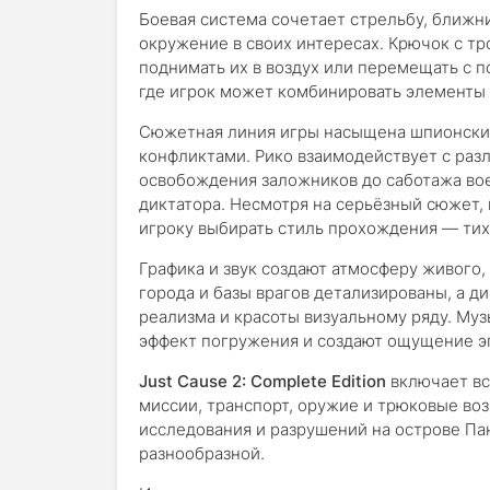
Боевая система сочетает стрельбу, ближн
окружение в своих интересах. Крючок с тр
поднимать их в воздух или перемещать с 
где игрок может комбинировать элементы 
Сюжетная линия игры насыщена шпионским
конфликтами. Рико взаимодействует с раз
освобождения заложников до саботажа вое
диктатора. Несмотря на серьёзный сюжет, 
игроку выбирать стиль прохождения — тих
Графика и звук создают атмосферу живого
города и базы врагов детализированы, а д
реализма и красоты визуальному ряду. Му
эффект погружения и создают ощущение э
Just Cause 2: Complete Edition
включает вс
миссии, транспорт, оружие и трюковые во
исследования и разрушений на острове Па
разнообразной.