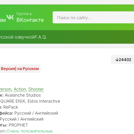
Группа в
ам
ВКонтакте
усской озвучкой
F.A.Q.
24402
я Версия] на Русском
Person
,
Action
,
Shooter
к:
Avalanche Studios
QUARE ENIX, Eidos Interactive
:
RePack
фейса:
Русский / Английский
Русский / Английский
иты:
PROPHET
am:
Очень положительные