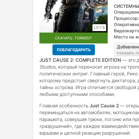
СИСТЕМНЫ
Операционн
Процессор:
Оперативна
1,31 ГБ
Видеокарта
Место на ж
СКАЧАТЬ .TORRENT
Добавлен
ПОБЛАГОДАРИТЬ
показать 
JUST CAUSE 2: COMPLETE EDITION
— это 
Studios
, который переносит игрока на тро
политических интриг. Главный герой, Рик
которому предстоит свергнуть диктатора,
тайны острова. Игра отличается свободой 
любыми доступными способами.
Главная особенность
Just Cause 2
— откры
перемещаться на автомобилях, мотоциклах
парашюта, совершая трюки, погоню или про
«разрушений», где каждое взаимодействие
взрывам и цепной реакции разрушений.