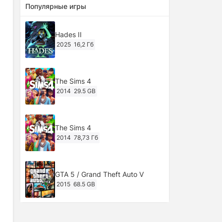
Популярные игры
Hades II
2025
16,2 Гб
The Sims 4
2014
29.5 GB
The Sims 4
2014
78,73 Гб
GTA 5 / Grand Theft Auto V
2015
68.5 GB
Ghost of Tsushima: Director's Cut