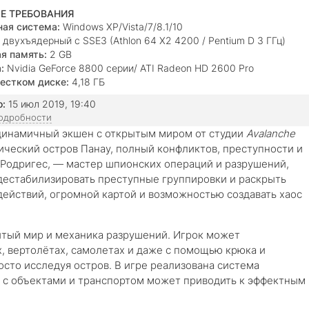
Е ТРЕБОВАНИЯ
ая система:
Windows XP/Vista/7/8.1/10
двухъядерный с SSE3 (Athlon 64 X2 4200 / Pentium D 3 ГГц)
я память:
2 GB
:
Nvidia GeForce 8800 серии/ ATI Radeon HD 2600 Pro
естком диске:
4,18 ГБ
о:
15 июл 2019, 19:40
подробности
динамичный экшен с открытым миром от студии
Avalanche
пический остров Панау, полный конфликтов, преступности и
о Родригес, — мастер шпионских операций и разрушений,
 дестабилизировать преступные группировки и раскрыть
действий, огромной картой и возможностью создавать хаос
тый мир и механика разрушений. Игрок может
, вертолётах, самолетах и даже с помощью крюка и
сто исследуя остров. В игре реализована система
 с объектами и транспортом может приводить к эффектным