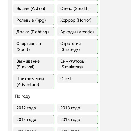
Euro Truck Simulator 2 v.1.60.1.7s
Экшен (Action)
Стелс (Stealth)
[Папка игры] (2012)
2012
37,77 Гб
Ролевые (Rpg)
Хоррор (Horror)
Драки (Fighting)
Аркады (Arcade)
Forza Horizon 5 v.688.044
[Папка игры] (2021)
Спортивные
Стратегии
2021
176,66 Гб
(Sport)
(Strategy)
Выживание
Симуляторы
V Rising
(Survival)
(Simulators)
2024
3.4 gb
Приключения
Quest
(Adventure)
По году
2012 года
2013 года
2014 года
2015 года