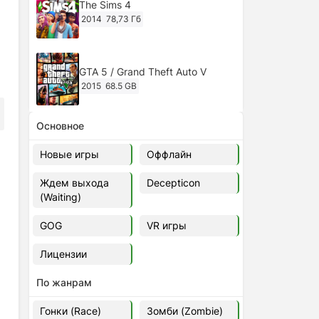
The Sims 4
2014
78,73 Гб
GTA 5 / Grand Theft Auto V
2015
68.5 GB
Основное
Ghost of Tsushima: Director's Cut
v.1053.8.1023.1614 [RePack
Новые игры
Оффлайн
Decepticon] (2024)
2024
38.5 gb
Ждем выхода
Decepticon
(Waiting)
Cyberpunk 2077
2020
49.4 GB
GOG
VR игры
Лицензии
Ghost of Tsushima: Director's Cut
v.1053.9.0623.1807 [Папка
По жанрам
игры] (2020-2024)
2020-2024
68,09 Гб
Гонки (Race)
Зомби (Zombie)