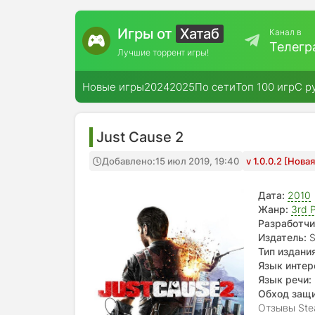
Игры от
Хатаб
Канал в
Телегр
Лучшие торрент игры!
Новые игры
2024
2025
По сети
Топ 100 игр
С р
Just Cause 2
Добавлено:
15 июл 2019, 19:40
v 1.0.0.2 [Нова
Дата:
2010
Жанр:
3rd 
Разработчи
Издатель:
S
Тип издания
Язык интер
Язык речи:
Обход защ
Отзывы Ste