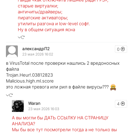
старые виртуалки;
античиты/драйверы;
пиратские активаторы;
утилиты разгона и low-level софт.
Ну в общем ситуация ясна
александрП2
0
23 мая 2026 16:02
в VirusTotal после проверки нашлись 2 вредоносных
файла
Trojan.Heur!.03812823
Malicious.high.ml.score
это ложная тревога или рил в файле вирусы???
Waran
4
23 мая 2026 16:03
А вы могли бы ДАТЬ ССЫЛКУ НА СТРАНИЦУ
АНАЛИЗА?
Мы бы все тут посмотрели тогда а не только вы