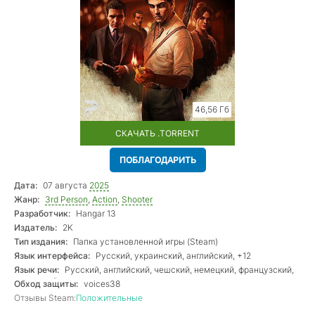
46,56 Гб
СКАЧАТЬ .TORRENT
ПОБЛАГОДАРИТЬ
Дата:
07 августа
2025
Жанр:
3rd Person
,
Action
,
Shooter
Разработчик:
Hangar 13
Издатель:
2K
Тип издания:
Папка установленной игры (Steam)
Язык интерфейса:
Русский, украинский, английский, +12
Язык речи:
Русский, английский, чешский, немецкий, французский,
испанский
Обход защиты:
voices38
Отзывы Steam:
Положительные