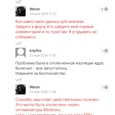
Waran
0
24 мая 2026 17:32
Все равно мало данных для анализа
Зайдите в форзу 6ть найдите мой первый
комментарий и по пунктам. Я угадывать не
собираюсь
kripfire
1
25 мая 2026 17:00
Проблема была в отключенной изоляции ядра.
Включил - все запустилось.
Извините за беспокойство
Waran
1
25 мая 2026 17:28
Спасибо, ваш ответ действительно полезен.
Это могло быть отключено через:
оптимизаторы Windows;
гайды «как отключить лишнее ради FPS»;