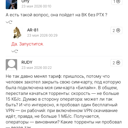
Urry
1
23 мая 2026 00:10
А есть такой вопрос, она пойдет на ВК без РТХ ?
AR-81
2
23 мая 2026 00:29
Да. Запустится.
RUDY
2
23 мая 2026 00:22
Не так давно менял тариф: пришлось, потому что
человек захотел закрыть свою сим‑карту, под которую
была подключена моя сим‑карта «Билайн». В общем,
перестали качаться торренты: скорость — не больше
15 КБ/с. Думаю в сторону оператора: может ли так
быть? И что интересно, я пробовал один бесплатный
VPN — он рабочий: при включённом VPN скачивание
идёт, правда, не больше 1 МБ/с. Получается,
операторы — виновники? Какие торренты ни пробовал
— везде так.