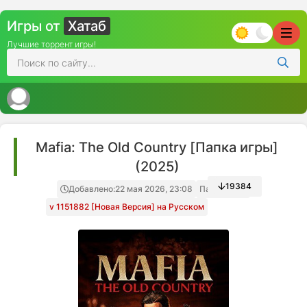
Игры от
Хатаб
Лучшие торрент игры!
Mafia: The Old Country [Папка игры]
(2025)
19384
Добавлено:
22 мая 2026, 23:08
Папка игры
v 1151882 [Новая Версия] на Русском