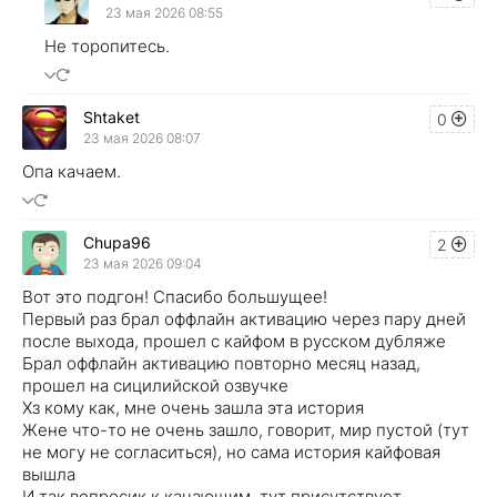
23 мая 2026 08:55
Не торопитесь.
Shtaket
0
23 мая 2026 08:07
Опа качаем.
Chupa96
2
23 мая 2026 09:04
Вот это подгон! Спасибо большущее!
Первый раз брал оффлайн активацию через пару дней
после выхода, прошел с кайфом в русском дубляже
Брал оффлайн активацию повторно месяц назад,
прошел на сицилийской озвучке
Хз кому как, мне очень зашла эта история
Жене что-то не очень зашло, говорит, мир пустой (тут
не могу не согласиться), но сама история кайфовая
вышла
И так вопросик к качающим, тут присутствует