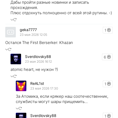
Дабы пройти разные новинки и записать
прохождения.
Плюс отдохнуть полноценно от всей этой рутины. -)
geka7777
1
23 мая 2026 12:05
Остался The First Berserker: Khazan
Sverdlovsky88
6
23 мая 2026 16:12
atomic heart, не нужон ?)
ReAL1st
1
23 мая 2026 17:30
За Атомика, если крякер наш соотечественник,
службисты могут шары прищемить...
Sverdlovsky88
1