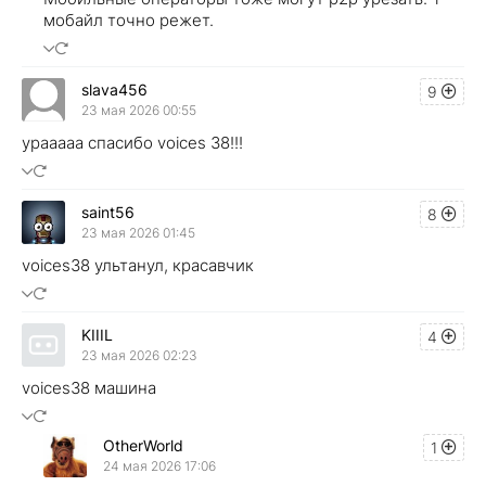
мобайл точно режет.
slava456
9
23 мая 2026 00:55
урааааа спасибо voices 38!!!
saint56
8
23 мая 2026 01:45
voices38 ультанул, красавчик
KIIIL
4
23 мая 2026 02:23
voices38 машина
OtherWorld
1
24 мая 2026 17:06