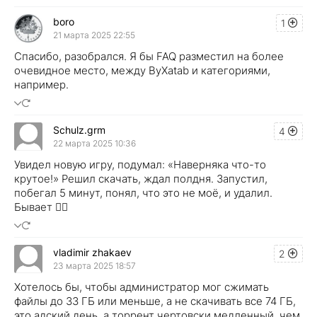
boro
1
21 марта 2025 22:55
Спасибо, разобрался. Я бы FAQ разместил на более
очевидное место, между ByXatab и категориями,
например.
Schulz.grm
4
22 марта 2025 10:36
Увидел новую игру, подумал: «Наверняка что-то
крутое!» Решил скачать, ждал полдня. Запустил,
побегал 5 минут, понял, что это не моё, и удалил.
Бывает 🤷‍♂️
vladimir zhakaev
2
23 марта 2025 18:57
Хотелось бы, чтобы администратор мог сжимать
файлы до 33 ГБ или меньше, а не скачивать все 74 ГБ,
это адский день, а торрент чертовски медленный, чем