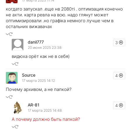
17 марта 2025 11:14
когдато запускал .еще нв 2080ті . оптимзация конечно
не ахти. карта ревла на всю. надо глянут может
оптимизировали .но графіка немного лучше чем в
остальних вижавачах
danil777
3
20 июня 2025 23:38
видюха орёт как не в себя)
Source
4
17 марта 2025 14:12
Почему архивом, а не папкой?
AR-81
4
17 марта 2025 14:48
А почему должно быть папкой?