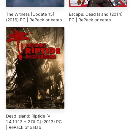
The Witness [Update 15]
Escape: Dead Island (2014)
(2016) PC | RePack от xatab
PC | RePack от xatab
Dead Island: Riptide [v
1.4.1.1.13 + 2 DLC] (2013) PC
| RePack от xatab