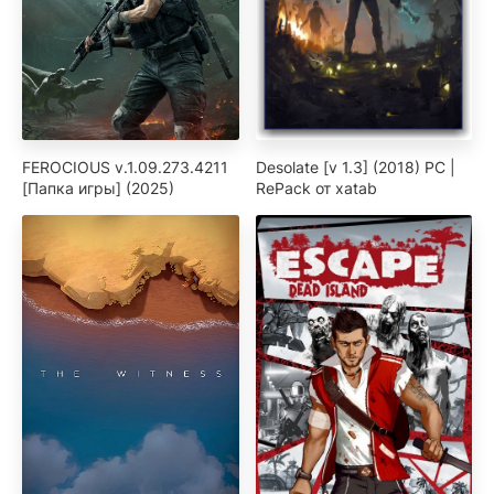
FEROCIOUS v.1.09.273.4211
Desolate [v 1.3] (2018) PC |
[Папка игры] (2025)
RePack от xatab