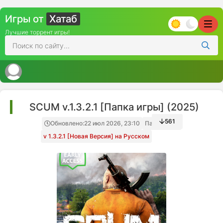
Игры от
Хатаб
Лучшие торрент игры!
SCUM v.1.3.2.1 [Папка игры] (2025)
561
Обновлено:
22 июл 2026, 23:10
Папка игры
v 1.3.2.1 [Новая Версия] на Русском