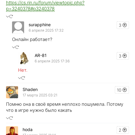
https://cs.rin.ru/forum/viewtopic.php?
p=3240378#p3240378
surapphine
3
6 апреля 2025 17:32
Онлайн работает?
AR-81
3
6 апреля 2025 17:36
Нет.
Shaden
10
17 марта 2025 03:21
Помню она в своё время неплохо пошумела. Потому
что в игре нужно было какать
hoda
2