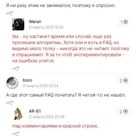
Я ни разу этим не занимался, поэтому и спросил.
Waran
1
21 марта 2025 15:25
Хм... ну настанет время или случай, еще раз
пропишем алгоритмы. Хотя они и есть в FAQ, но
видимо мало толку - никогда это не читают поэтому
и спрашивают. Я за то чтоб экспериментировали -
на ошибках учатся.
boro
2
21 марта 2025 22:34
А где этот самый FAQ почитать? Я чегой-то не нашёл.
AR-81
2
21 марта 2025 22:38
Над комментариями в красной строке.