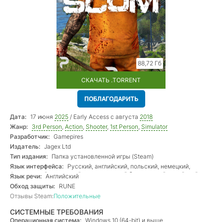
88,72 Гб
СКАЧАТЬ .TORRENT
ПОБЛАГОДАРИТЬ
Дата:
17 июня
2025
/ Early Access с августа
2018
Жанр:
3rd Person
,
Action
,
Shooter
,
1st Person
,
Simulator
Разработчик:
Gamepires
Издатель:
Jagex Ltd
Тип издания:
Папка установленной игры (Steam)
Язык интерфейса:
Русский, английский, польский, немецкий,
французский, испанский, португальский бразильский, китайский
Язык речи:
Английский
(оба), корейский, турецкий, японский, тайский
Обход защиты:
RUNE
Отзывы Steam:
Положительные
СИСТЕМНЫЕ ТРЕБОВАНИЯ
Операционная система:
Windows 10 (64-bit) и выше