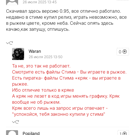
26 июля 2025 13:45
Скачивал здесь версию 0.95, все отлично работало.
недавно в стиме купил релиз, играть невозможно, все
в рыжем цвете, кроме неба. Сейчас опять здесь
качаю,как запущу, отпишусь.
Waran
0
26 июля 2025 13:50
Та не, это так не работает.
Смотрите есть файлы Стима - Вы играете в рыжое.
Есть пиратка- файлы Стима +кряк - вы играете в
рыжее.
Ибо отличие только в кряке
А кряк не лезет в код игры менять графику. Кряк
вообще не об рыжем.
Кряк всего лишь на запрос игры отвечает -
"успокойся, тебя законно купили у стима"
Popiland
1