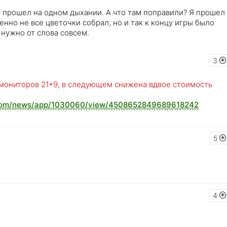
 прошел на одном дыхании. А что там поправили? Я прошел
енно не все цветочки собрал, но и так к концу игры было
е нужно от слова совсем.
3
 мониторов 21*9, в следующем снижена вдвое стоимость
d.com/news/app/1030060/view/4508652849689618242
5
4