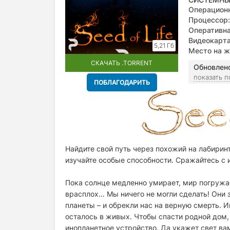
Операционн
Процессор:
Оперативна
Видеокарта
5,21 Гб
Место на ж
СКАЧАТЬ .TORRENT
Обновлен
показать 
ПОБЛАГОДАРИТЬ
Найдите свой путь через похожий на лабиринт
изучайте особые способности. Сражайтесь с
Пока солнце медленно умирает, мир погружает
врасплох… Мы ничего не могли сделать! Они
планеты – и обрекли нас на верную смерть. И
осталось в живых. Чтобы спасти родной дом,
инопланетное устройство. Да укажет свет вам