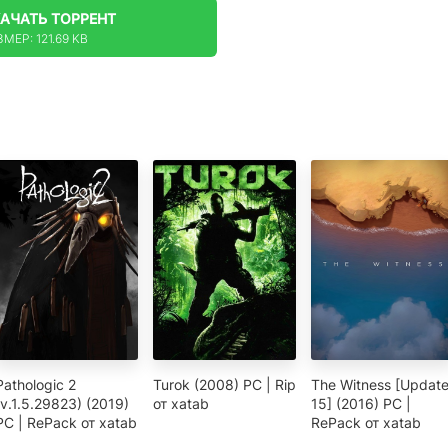
КАЧАТЬ
ТОРРЕНТ
МЕР: 121.69 KB
Pathologic 2
Turok (2008) PC | Rip
The Witness [Updat
(v.1.5.29823) (2019)
от xatab
15] (2016) PC |
PC | RePack от xatab
RePack от xatab