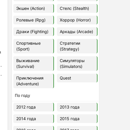
Euro Truck Simulator 2 v.1.60.1.7s
Экшен (Action)
Стелс (Stealth)
[Папка игры] (2012)
2012
37,77 Гб
Ролевые (Rpg)
Хоррор (Horror)
Драки (Fighting)
Аркады (Arcade)
Forza Horizon 5 v.688.044
[Папка игры] (2021)
Спортивные
Стратегии
2021
176,66 Гб
(Sport)
(Strategy)
м
Выживание
Симуляторы
V Rising
(Survival)
(Simulators)
2024
3.4 gb
Приключения
Quest
(Adventure)
По году
2012 года
2013 года
2014 года
2015 года