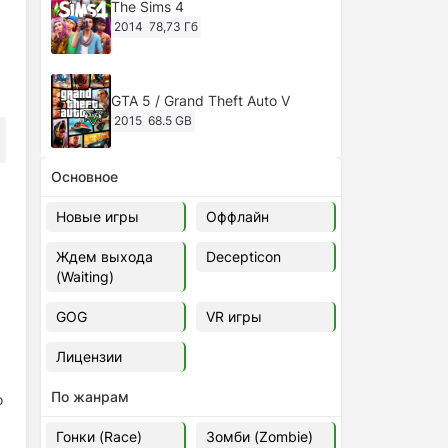
The Sims 4
2014
78,73 Гб
GTA 5 / Grand Theft Auto V
2015
68.5 GB
Основное
Ghost of Tsushima: Director's Cut
v.1053.8.1023.1614 [RePack
Новые игры
Оффлайн
Decepticon] (2024)
2024
38.5 gb
Ждем выхода
Decepticon
(Waiting)
Cyberpunk 2077
2020
49.4 GB
GOG
VR игры
Лицензии
Ghost of Tsushima: Director's Cut
v.1053.9.0623.1807 [Папка
По жанрам
о
игры] (2020-2024)
2020-2024
68,09 Гб
Гонки (Race)
Зомби (Zombie)