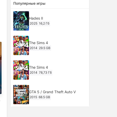
Популярные игры
Hades II
2025
16,2 Гб
The Sims 4
2014
29.5 GB
The Sims 4
2014
78,73 Гб
GTA 5 / Grand Theft Auto V
2015
68.5 GB
e
Ghost of Tsushima: Director's Cut