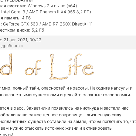
ая система:
Windows 7 и выше (х64)
Intel Core i3 / AMD Phenom II X4 955 3,2 ГГц
я память:
4 Гб
:
GeForce GTX 560 / AMD R7-260X DirectX: 11
естком диске:
5,2 Гб
о:
21 авг 2021, 00:22
подробности
 мир, полный тайн, опасностей и красоты. Находите капсулы и
 инопланетными существами и решайте сложные головоломки.
ся в хаос. Захватчики появились из ниоткуда и застали нас
 забрали наше самое ценное сокровище – жизненную силу
нопланетных существ оставили на земле, чтобы поглотить то, чт
 вам нужно отыскать источник жизни и активировать
 путь!