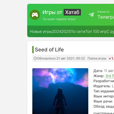
Игры от
Хатаб
Канал в
Телегр
Лучшие торрент игры!
Новые игры
2024
2025
По сети
Топ 100 игр
С р
Seed of Life
Обновлено:
21 авг 2021, 00:22
Папка игры
v 1
Дата:
11 ав
Жанр:
3rd 
Разработчи
Издатель:
L
Тип издания
Язык интер
испанский, 
Язык речи:
Обход защ
СИСТЕМНЫ