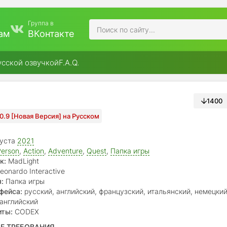
Группа в
ам
ВКонтакте
усской озвучкой
F.A.Q.
1400
.0.9 [Новая Версия] на Русском
густа
2021
Person
,
Action
,
Adventure
,
Quest
,
Папка игры
к:
MadLight
eonardo Interactive
:
Папка игры
фейса:
русский, английский, французский, итальянский, немецкий
бр. португальский, китайский (упр.)
английский
иты:
CODEX
Е ТРЕБОВАНИЯ