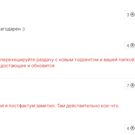
3
агодарен :)
4
о перехешируйте раздачу с новым торрентом и вашей папкой
едостающее и обновится.
7
рой я постфактум заметил. Там действительно кое-что
4