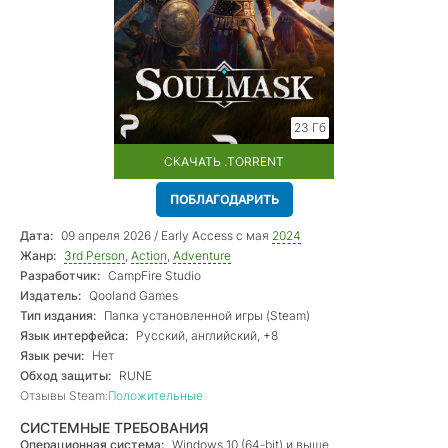
23 Гб
СКАЧАТЬ .TORRENT
ПОБЛАГОДАРИТЬ
Дата:
09 апреля 2026 / Early Access с мая
2024
Жанр:
3rd Person
,
Action
,
Adventure
Разработчик:
CampFire Studio
Издатель:
Qooland Games
Тип издания:
Папка установленной игры (Steam)
Язык интерфейса:
Русский, английский, +8
Язык речи:
Нет
Обход защиты:
RUNE
Отзывы Steam:
Положительные
СИСТЕМНЫЕ ТРЕБОВАНИЯ
Операционная система:
Windows 10 (64-bit) и выше