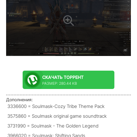
СКАЧАТЬ
ТОРРЕНТ
РАЗМЕР: 280.44 KB
Дополнения:
3336600 = Soulmask-Cozy Tribe Theme Pack
3575860 = Soulmask original game soundtrack
3731990 = Soulmask - The Golden Legend
3966020 = Soulmask: Shifting Sands