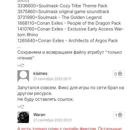
3336600=Soulmask-Cozy Tribe Theme Pack
3575860=Soulmask original game soundtrack
3731990=Soulmask - The Golden Legend
1668110=Conan Exiles - People of the Dragon Pack
1410760=Conan Exiles - Exclusive Early Access War-
torn Rhino
1265640=Conan Exiles - Architects of Argos Pack
...
Сохраняем и возвращаем файлу атрибут "только
чтение"
kisimes
0
21 сентября 2025 00:11
Запутался совсем. Фикс для игры по сети брал на
другом ресурсе.
Не буду оставлять ссылок.
Waran
1
21 сентября 2025 00:21
А есть только один с онлайн фиксом. Остальные