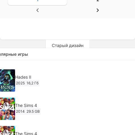
Старый дизайн
улярные игры
Hades II
2025
16,2 Гб
The Sims 4
2014
29.5 GB
The Sims 4