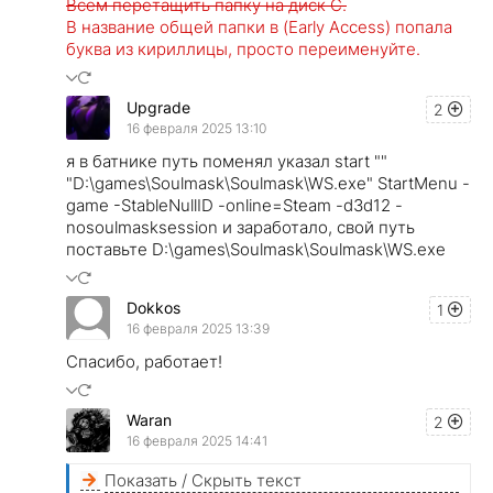
Всем перетащить папку на диск С.
В название общей папки в (Early Access) попала
буква из кириллицы, просто переименуйте.
Upgrade
2
16 февраля 2025 13:10
я в батнике путь поменял указал start ""
"D:\games\Soulmask\Soulmask\WS.exe" StartMenu -
game -StableNullID -online=Steam -d3d12 -
nosoulmasksession и заработало, свой путь
поставьте D:\games\Soulmask\Soulmask\WS.exe
Dokkos
1
16 февраля 2025 13:39
Спасибо, работает!
Waran
2
16 февраля 2025 14:41
Показать / Скрыть текст