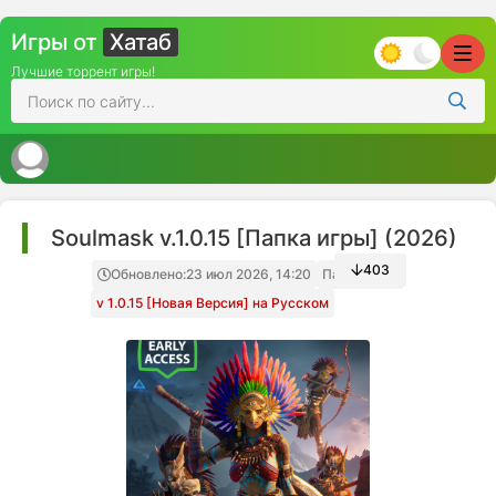
Игры от
Хатаб
Лучшие торрент игры!
Soulmask v.1.0.15 [Папка игры] (2026)
403
Обновлено:
23 июл 2026, 14:20
Папка игры
v 1.0.15 [Новая Версия] на Русском