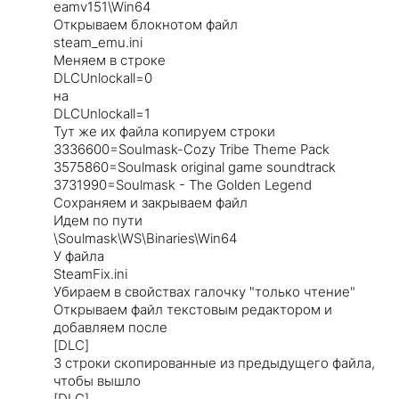
eamv151\Win64
Открываем блокнотом файл
steam_emu.ini
Меняем в строке
DLCUnlockall=0
на
DLCUnlockall=1
Тут же их файла копируем строки
3336600=Soulmask-Cozy Tribe Theme Pack
3575860=Soulmask original game soundtrack
3731990=Soulmask - The Golden Legend
Сохраняем и закрываем файл
Идем по пути
\Soulmask\WS\Binaries\Win64
У файла
SteamFix.ini
Убираем в свойствах галочку "только чтение"
Открываем файл текстовым редактором и
добавляем после
[DLC]
3 строки скопированные из предыдущего файла,
чтобы вышло
[DLC]