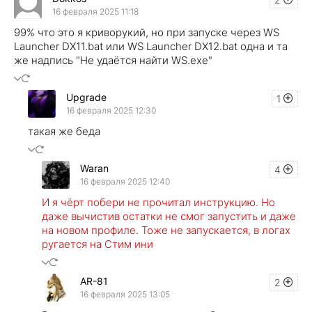
16 февраля 2025 11:18
99% что это я криворукий, но при запуске через WS
Launcher DX11.bat или WS Launcher DX12.bat одна и та
же надпись "Не удаётся найти WS.exe"
Upgrade
1
16 февраля 2025 12:30
такая же беда
Waran
4
16 февраля 2025 12:40
И я чёрт побери не прочитал инструкцию. Но
даже вычистив остатки не смог запустить и даже
на новом профиле. Тоже не запускается, в логах
ругается на Стим ини
AR-81
2
16 февраля 2025 13:05