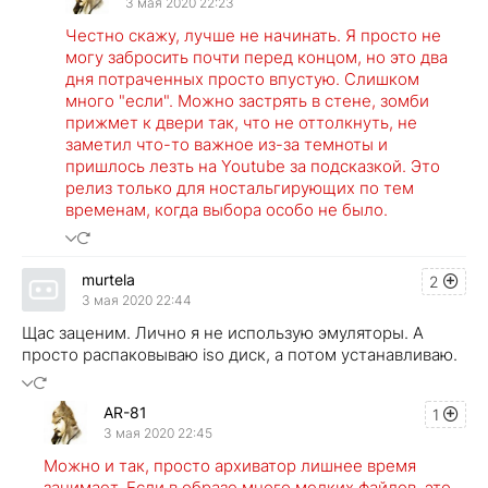
3 мая 2020 22:23
Честно скажу, лучше не начинать. Я просто не
могу забросить почти перед концом, но это два
дня потраченных просто впустую. Слишком
много "если". Можно застрять в стене, зомби
прижмет к двери так, что не оттолкнуть, не
заметил что-то важное из-за темноты и
пришлось лезть на Youtube за подсказкой. Это
релиз только для ностальгирующих по тем
временам, когда выбора особо не было.
murtela
2
3 мая 2020 22:44
Щас заценим. Лично я не использую эмуляторы. А
просто распаковываю iso диск, а потом устанавливаю.
AR-81
1
3 мая 2020 22:45
Можно и так, просто архиватор лишнее время
занимает. Если в образе много мелких файлов, это