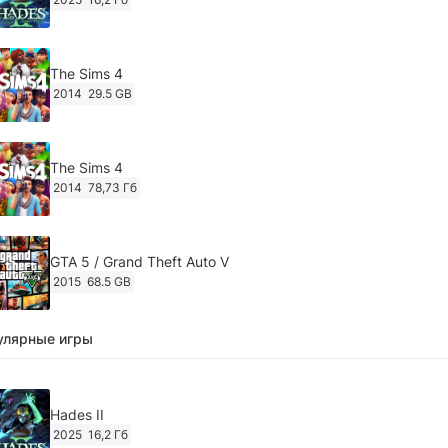
The Sims 4
2014
29.5 GB
The Sims 4
2014
78,73 Гб
GTA 5 / Grand Theft Auto V
2015
68.5 GB
улярные игры
Ghost of Tsushima: Director's Cut v.1053.8.1023.1614
[RePack Decepticon] (2024)
2024
38.5 gb
Hades II
2025
16,2 Гб