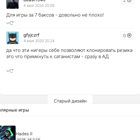
2
4 мая 2020 20:09
Для игры за 7 баксов - довольно не плохо!
gfyjczrf
0
4 мая 2020 20:24
да что эти нигеры себе позволяют клонировать резика
это что примкнуть к сатанистам - сразу в АД
Старый дизайн
улярные игры
Hades II
2025
16,2 Гб