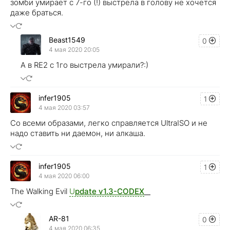
зомби умирает с 7-го (!) выстрела в голову не хочется
даже браться.
Beast1549
0
4 мая 2020 20:05
А в RE2 с 1го выстрела умирали?:)
infer1905
1
4 мая 2020 03:57
Со всеми образами, легко справляется UltraISO и не
надо ставить ни даемон, ни алкаша.
infer1905
1
4 мая 2020 06:00
The Walking Evil
U
pdate v1.3-CODEX
AR-81
0
4 мая 2020 06:35