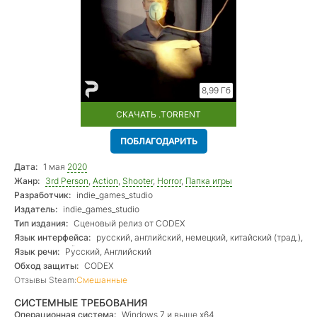
8,99 Гб
СКАЧАТЬ .TORRENT
ПОБЛАГОДАРИТЬ
Дата:
1 мая
2020
Жанр:
3rd Person
,
Action
,
Shooter
,
Horror
,
Папка игры
Разработчик:
indie_games_studio
Издатель:
indie_games_studio
Тип издания:
Сценовый релиз от CODEX
Язык интерфейса:
русский, английский, немецкий, китайский (трад.),
португальский
Язык речи:
Русский, Английский
Обход защиты:
CODEX
Отзывы Steam:
Смешанные
СИСТЕМНЫЕ ТРЕБОВАНИЯ
Операционная система:
Windows 7 и выше х64