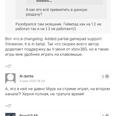
А как это всё привинтить в данную
раздачу?
Разобрался там экзешник. Геймпад как на 1.2 не
работал так и на 1.3 не работает(((
Вот что в changelog: Added partial gamepad support.
(However, it is in beta). Так что скорее всего автор
доделает поддержку.
зы У меня от xbox360, но в такие
игры мне удобнее играть на клавомыше.
Al dente
0
4 мая 2020 18:34
А, это в неё не давно Мурк на стриме играл, на втором
канале?! Херня полная, не тратьте время!
Beast1549