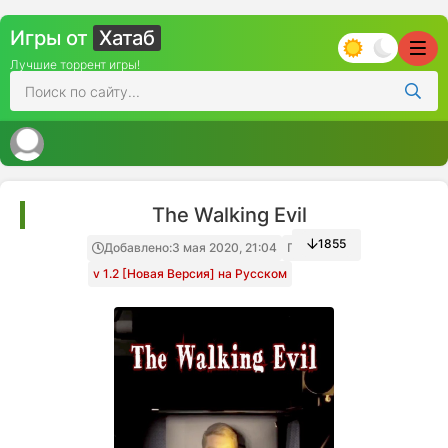
Игры от
Хатаб
Лучшие торрент игры!
The Walking Evil
1855
Добавлено:
3 мая 2020, 21:04
Папка игры
v 1.2 [Новая Версия] на Русском