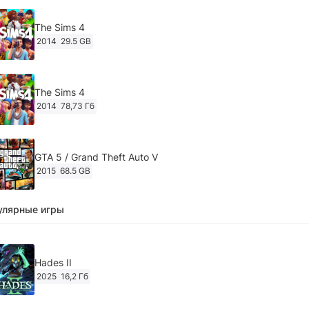
The Sims 4
2014
29.5 GB
The Sims 4
2014
78,73 Гб
GTA 5 / Grand Theft Auto V
2015
68.5 GB
улярные игры
Ghost of Tsushima: Director's Cut v.1053.8.1023.1614
[RePack Decepticon] (2024)
2024
38.5 gb
Hades II
2025
16,2 Гб
Cyberpunk 2077
2020
49.4 GB