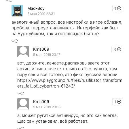
Mad-Boy
1
5 мая 2019 22:31
аналогичный вопрос, все настройки в игре облазил,
пробовал переустанавливать- Интерфейс как был
на Буржуйском, так и остался,как быть)/?
Krris009
3
5 мая 2019 23:17
вот, держите, качаете,распаковываете этот
архив, и выполняете только со 2-о пункта, там
пару сек и всё готово, это фикс русской версии.
https://www.playground.ru/files/rusifikator_transform
ers_fall_of_cybertron-61243/
Krris009
1
5 мая 2019 23:18
а, может ругаться антивирус, но это как всегда,
щас сам установил, всё работает.