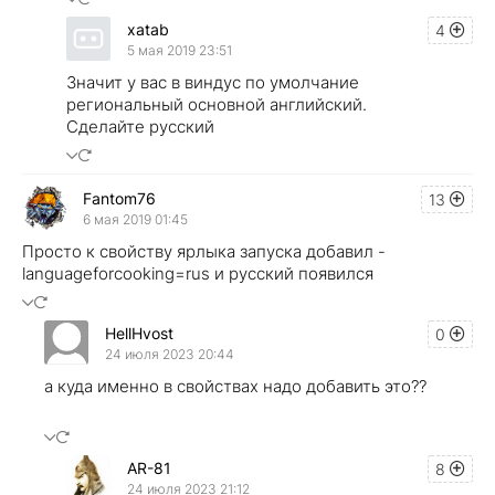
xatab
4
5 мая 2019 23:51
Значит у вас в виндус по умолчание
региональный основной английский.
Сделайте русский
Fantom76
13
6 мая 2019 01:45
Просто к свойству ярлыка запуска добавил -
languageforcooking=rus и русский появился
HellHvost
0
24 июля 2023 20:44
а куда именно в свойствах надо добавить это??
AR-81
8
24 июля 2023 21:12