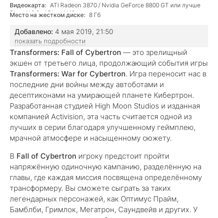
Видеокарта:
ATI Radeon 3870 / Nvidia GeForce 8800 GT или лучше
DirectX 9.0c / DirectX 10
Место на жестком диске:
8 Гб
Добавлено:
4 мая 2019, 21:50
показать подробности
Transformers: Fall of Cybertron
— это зрелищный
экшен от третьего лица, продолжающий события игры
Transformers: War for Cybertron
. Игра переносит нас в
последние дни войны между автоботами и
десептиконами на умирающей планете Кибертрон.
Разработанная студией High Moon Studios и изданная
компанией Activision, эта часть считается одной из
лучших в серии благодаря улучшенному геймплею,
мрачной атмосфере и насыщенному сюжету.
В
Fall of Cybertron
игроку предстоит пройти
напряжённую одиночную кампанию, разделённую на
главы, где каждая миссия посвящена определённому
трансформеру. Вы сможете сыграть за таких
легендарных персонажей, как Оптимус Прайм,
Бамблби, Гримлок, Мегатрон, Саундвейв и других. У