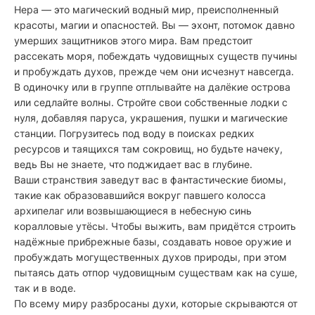
Нера — это магический водный мир, преисполненный
красоты, магии и опасностей. Вы — эхонт, потомок давно
умерших защитников этого мира. Вам предстоит
рассекать моря, побеждать чудовищных существ пучины
и пробуждать духов, прежде чем они исчезнут навсегда.
В одиночку или в группе отплывайте на далёкие острова
или седлайте волны. Стройте свои собственные лодки с
нуля, добавляя паруса, украшения, пушки и магические
станции. Погрузитесь под воду в поисках редких
ресурсов и таящихся там сокровищ, но будьте начеку,
ведь Вы не знаете, что поджидает вас в глубине.
Ваши странствия заведут вас в фантастические биомы,
такие как образовавшийся вокруг павшего колосса
архипелаг или возвышающиеся в небесную синь
коралловые утёсы. Чтобы выжить, вам придётся строить
надёжные прибрежные базы, создавать новое оружие и
пробуждать могущественных духов природы, при этом
пытаясь дать отпор чудовищным существам как на суше,
так и в воде.
По всему миру разбросаны духи, которые скрываются от