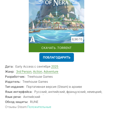
8,96 Гб
СКАЧАТЬ .TORRENT
ПОБЛАГОДАРИТЬ
Дата:
Early Access с сентября
2025
Жанр:
3rd Person
,
Action
,
Adventure
Разработчик:
Treehouse Games
Издатель:
Treehouse Games
Тип издания:
Портативная версия (Steam) в архиве
Язык интерфейса:
Русский, английский, французский, немецкий,
испанский, португальский, японский, корейский
Язык речи:
Английский
Обход защиты:
RUNE
Отзывы Steam:
Положительные