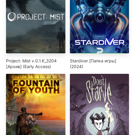
Project: Mist v.0.1.K_3204
Stardiver [Папка игры]
[Архив] (Early Access)
(2024)