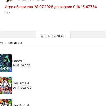
Игра обновлена 28.07.2026 до версии 0.16.15.47754
Старый дизайн
улярные игры
Hades II
2025
16,2 Гб
The Sims 4
2014
29.5 GB
The Sims 4