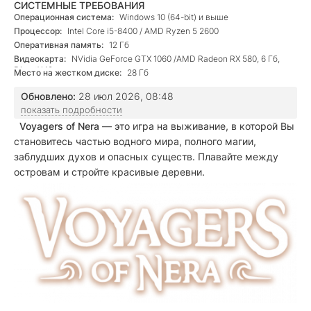
СИСТЕМНЫЕ ТРЕБОВАНИЯ
Операционная система:
Windows 10 (64-bit) и выше
Процессор:
Intel Core i5-8400 / AMD Ryzen 5 2600
Оперативная память:
12 Гб
Видеокарта:
NVidia GeForce GTX 1060 /AMD Radeon RX 580, 6 Гб,
DirectX 12
Место на жестком диске:
28 Гб
Обновлено:
28 июл 2026, 08:48
показать подробности
Voyagers of Nera
— это игра на выживание, в которой Вы
становитесь частью водного мира, полного магии,
заблудших духов и опасных существ. Плавайте между
островам и стройте красивые деревни.