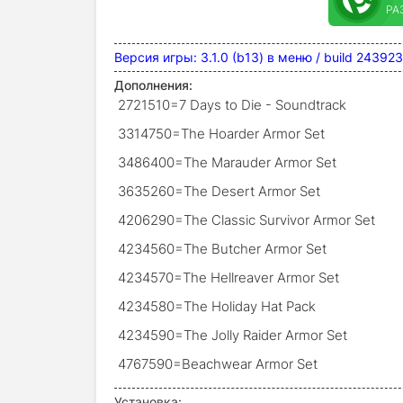
РА
Версия игры: 3.1.0 (b13) в меню / build 2439
Дополнения:
2721510=7 Days to Die - Soundtrack
3314750=The Hoarder Armor Set
3486400=The Marauder Armor Set
3635260=The Desert Armor Set
4206290=The Classic Survivor Armor Set
4234560=The Butcher Armor Set
4234570=The Hellreaver Armor Set
4234580=The Holiday Hat Pack
4234590=The Jolly Raider Armor Set
4767590=Beachwear Armor Set
Установка: