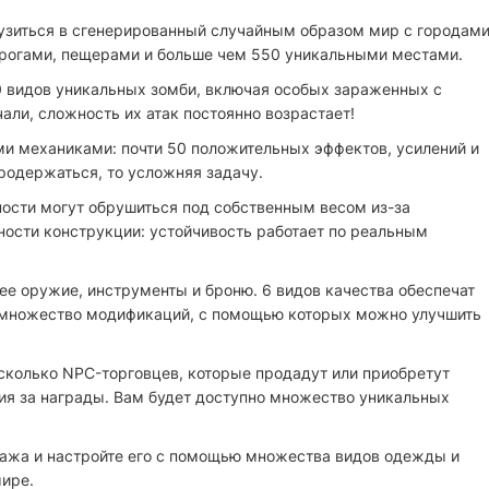
рузиться в сгенерированный случайным образом мир с городам
орогами, пещерами и больше чем 550 уникальными местами.
60 видов уникальных зомби, включая особых зараженных с
али, сложность их атак постоянно возрастает!
и механиками: почти 50 положительных эффектов, усилений и
продержаться, то усложняя задачу.
ости могут обрушиться под собственным весом из-за
ости конструкции: устойчивость работает по реальным
ее оружие, инструменты и броню. 6 видов качества обеспечат
 множество модификаций, с помощью которых можно улучшить
есколько NPC-торговцев, которые продадут или приобретут
ия за награды. Вам будет доступно множество уникальных
нажа и настройте его с помощью множества видов одежды и
мире.