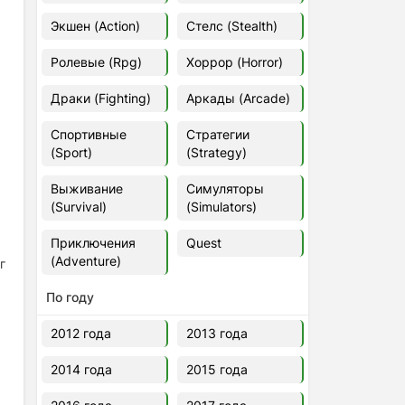
Euro Truck Simulator 2 v.1.60.1.7s
Экшен (Action)
Стелс (Stealth)
[Папка игры] (2012)
2012
37,77 Гб
Ролевые (Rpg)
Хоррор (Horror)
Драки (Fighting)
Аркады (Arcade)
Forza Horizon 5 v.688.044
[Папка игры] (2021)
Спортивные
Стратегии
2021
176,66 Гб
(Sport)
(Strategy)
Выживание
Симуляторы
V Rising
(Survival)
(Simulators)
2024
3.4 gb
Приключения
Quest
(Adventure)
г
По году
2012 года
2013 года
2014 года
2015 года