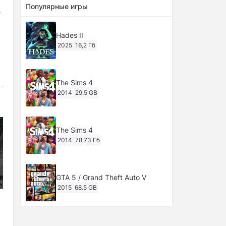
Популярные игры
е
Hades II
2025
16,2 Гб
The Sims 4
2014
29.5 GB
The Sims 4
2014
78,73 Гб
GTA 5 / Grand Theft Auto V
2015
68.5 GB
Ghost of Tsushima: Director's Cut