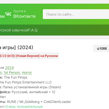
Группа в
ам
ВКонтакте
усской озвучкой
F.A.Q.
ка игры] (2024)
1088
 3.1.0 (b13) [Новая Версия] на Русском
юля
2024
on
,
1st Person
,
Horror
к:
The Fun Pimps
he Fun Pimps Entertainment LLC
:
Папка установленной игры (Steam)
фейса:
Руссский, английский + 12
Нет
иты:
RUNE / Mr_Goldberg + ColdClientLoader
am:
Очень положительные