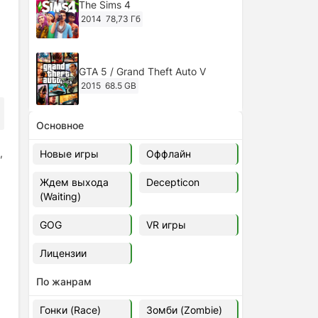
The Sims 4
2014
78,73 Гб
GTA 5 / Grand Theft Auto V
2015
68.5 GB
Основное
Ghost of Tsushima: Director's Cut
v.1053.8.1023.1614 [RePack
,
Новые игры
Оффлайн
Decepticon] (2024)
2024
38.5 gb
Ждем выхода
Decepticon
(Waiting)
Cyberpunk 2077
2020
49.4 GB
GOG
VR игры
Лицензии
Ghost of Tsushima: Director's Cut
v.1053.9.0623.1807 [Папка
По жанрам
игры] (2020-2024)
2020-2024
68,09 Гб
Гонки (Race)
Зомби (Zombie)