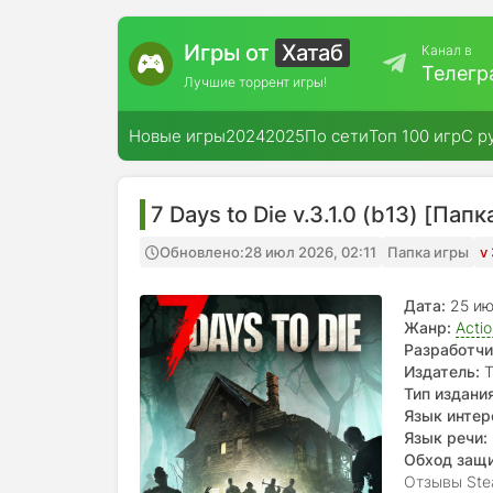
Игры от
Хатаб
Канал в
Телегр
Лучшие торрент игры!
Новые игры
2024
2025
По сети
Топ 100 игр
С р
7 Days to Die v.3.1.0 (b13) [Пап
Обновлено:
28 июл 2026, 02:11
Папка игры
v
Дата:
25 и
Жанр:
Acti
Разработчи
Издатель:
T
Тип издания
Язык интер
Язык речи:
Обход защ
Отзывы Ste