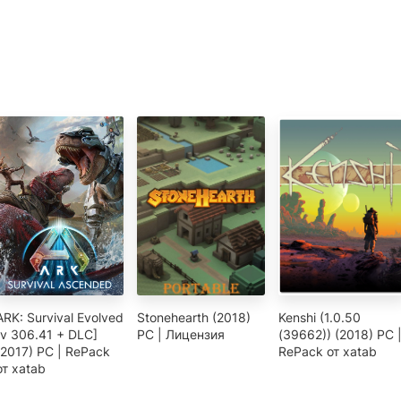
ARK: Survival Evolved
Stonehearth (2018)
Kenshi (1.0.50
[v 306.41 + DLC]
PC | Лицензия
(39662)) (2018) PC 
(2017) PC | RePack
RePack от xatab
от xatab