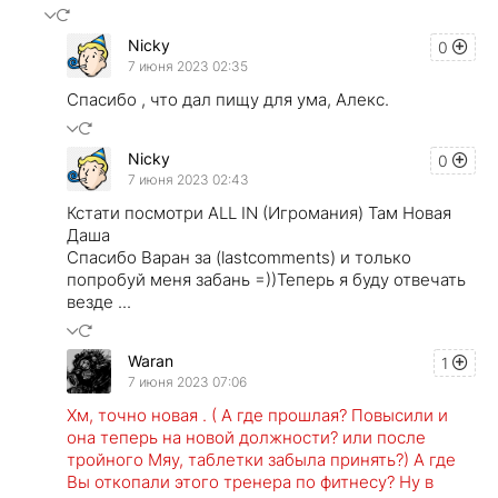
Nicky
0
7 июня 2023 02:35
Спасибо , что дал пищу для ума, Алекс.
Nicky
0
7 июня 2023 02:43
Кстати посмотри ALL IN (Игромания) Там Новая
Даша
Спасибо Варан за (lastcomments) и только
попробуй меня забань =))Теперь я буду отвечать
везде ...
Waran
1
7 июня 2023 07:06
Хм, точно новая . ( А где прошлая? Повысили и
она теперь на новой должности? или после
тройного Мяу, таблетки забыла принять?) А где
Вы откопали этого тренера по фитнесу? Ну в