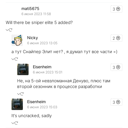
mati5675
3
6 июня 2023 11:58
Will there be sniper elite 5 added?
Nicky
2
6 июня 2023 13:05
а тут Снайпер Элит нет? , я думал тут все части =)
Eisenheim
3
6 июня 2023 15:01
Не, на 5-ой невзломанная Денуво, плюс там
второй сезонник в процессе разработки
Eisenheim
3
6 июня 2023 15:03
It's uncracked, sadly