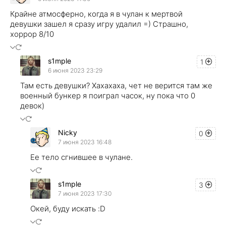
Крайне атмосферно, когда я в чулан к мертвой
девушки зашел я сразу игру удалил =) Страшно,
хоррор 8/10
s1mple
1
6 июня 2023 23:29
Там есть девушки? Хахахаха, чет не верится там же
военный бункер я поиграл часок, ну пока что 0
девок)
Nicky
0
7 июня 2023 16:48
Ее тело сгнившее в чулане.
s1mple
3
7 июня 2023 17:30
Окей, буду искать :D