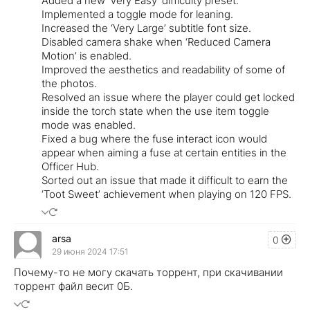
Added a new ‘Very Easy’ difficulty preset.
Implemented a toggle mode for leaning.
Increased the ‘Very Large’ subtitle font size.
Disabled camera shake when ‘Reduced Camera
Motion’ is enabled.
Improved the aesthetics and readability of some of
the photos.
Resolved an issue where the player could get locked
inside the torch state when the use item toggle
mode was enabled.
Fixed a bug where the fuse interact icon would
appear when aiming a fuse at certain entities in the
Officer Hub.
Sorted out an issue that made it difficult to earn the
‘Toot Sweet’ achievement when playing on 120 FPS.
arsa
0
29 июня 2024 17:51
Почему-то не могу скачать торрент, при скачивании
торрент файл весит 0Б.