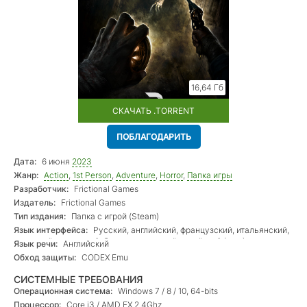
16,64 Гб
СКАЧАТЬ .TORRENT
ПОБЛАГОДАРИТЬ
Дата:
6 июня
2023
Жанр:
Action
,
1st Person
,
Adventure
,
Horror
,
Папка игры
Разработчик:
Frictional Games
Издатель:
Frictional Games
Тип издания:
Папка с игрой (Steam)
Язык интерфейса:
Русский, английский, французский, итальянский,
немецкий, испанский, бр. португальский, китайский (упр.)
Язык речи:
Английский
Обход защиты:
CODEX Emu
СИСТЕМНЫЕ ТРЕБОВАНИЯ
Операционная система:
Windows 7 / 8 / 10, 64-bits
Процессор:
Core i3 / AMD FX 2.4Ghz