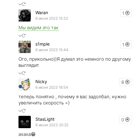
Waran
1
6 июня 2023 15:32
Мы видим это так
s1mple
1
6 июня 2023 15:44
Ого, прикольно))Я думал это немного по другому
выглядит
Nicky
8
6 июня 2023 16:54
теперь понятно , почему я вас задолбал, нужно
увеличить скорость =)
StasLight
0
6 июня 2023 20:25
ахаха😁