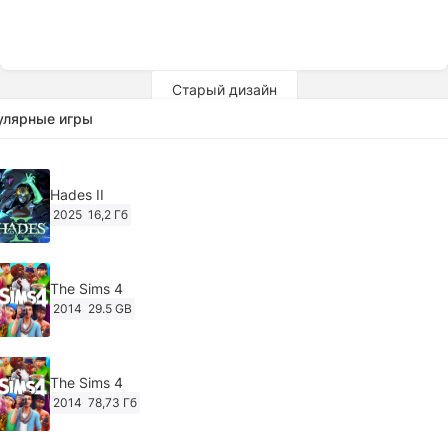
Старый дизайн
улярные игры
Hades II
2025
16,2 Гб
The Sims 4
2014
29.5 GB
The Sims 4
2014
78,73 Гб