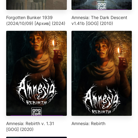
Forgotten Bunker 1939
Amnesia: The Dark Descent
(2024/10/09) [Архив] (2024)
v1.41b [GOG] (2010)
Amnesia: Rebirth v. 1.31
Amnesia: Rebirth
[GOG] (2020)