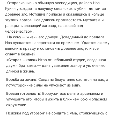
Отправившись в обычную экспедицию, дайвер Ноа
Куинн угождает в ловушку океанских глубин, где таится
древнее зло. Истощив припасы и оказавшись в кольце
жутких врагов, Ноа должен противостоять мутантам и
раскрыть зловещий заговор, нависший над
человечеством.
На кону — жизнь его дочери. Доведенный до предела
Ноа пускается наперегонки со временем. Удастся ли ему
выяснить правду и остановить древнее зло, или все
сгинут в бездне?
«
Старая школа
»: Игра от небольшой студии, созданная
двумя братьями, — дань уважения жанру и увлечению
длиной в жизнь.
Борьба за жизнь
: Солдаты безустанно охотятся на вас, а
потусторонние силы не упускают из виду.
Боевая готовность
: Вооружитесь целым арсеналом и
улучшайте его, чтобы выжить в ближнем бою и опасном
окружении.
Психика под угрозой
: Не сойдите с ума, столкнувшись с