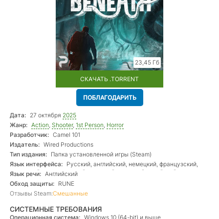
23,45 Гб
СКАЧАТЬ .TORRENT
ПОБЛАГОДАРИТЬ
Дата:
27 октября
2025
Жанр:
Action
,
Shooter
,
1st Person
,
Horror
Разработчик:
Camel 101
Издатель:
Wired Productions
Тип издания:
Папка установленной игры (Steam)
Язык интерфейса:
Русский, английский, немецкий, французский,
испанский, португальский, турецкий, японский, китайский
Язык речи:
Английский
Обход защиты:
RUNE
Отзывы Steam:
Смешанные
СИСТЕМНЫЕ ТРЕБОВАНИЯ
Операционная система:
Windows 10 (64-bit) и выше