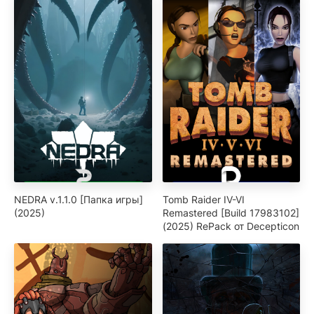
NEDRA v.1.1.0 [Папка игры]
Tomb Raider IV-VI
(2025)
Remastered [Build 17983102]
(2025) RePack от Decepticon