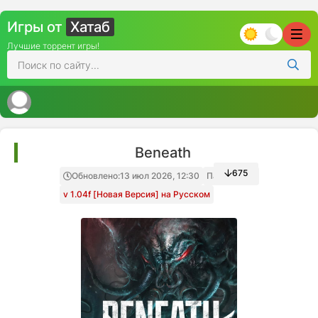
Игры от
Хатаб
Лучшие торрент игры!
Beneath
675
Обновлено:
13 июл 2026, 12:30
Папка игры
v 1.04f [Новая Версия] на Русском