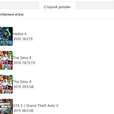
Старый дизайн
улярные игры
Hades II
2025
16,2 Гб
The Sims 4
2014
78,73 Гб
The Sims 4
2014
29.5 GB
GTA 5 / Grand Theft Auto V
2015
68.5 GB