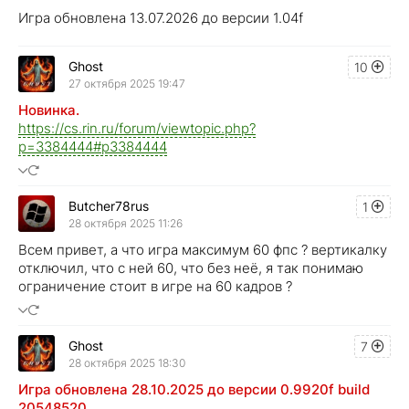
Игра обновлена 13.07.2026 до версии 1.04f
Ghost
10
27 октября 2025 19:47
Новинка.
https://cs.rin.ru/forum/viewtopic.php?
p=3384444#p3384444
Butcher78rus
1
28 октября 2025 11:26
Всем привет, а что игра максимум 60 фпс ? вертикалку
отключил, что с ней 60, что без неё, я так понимаю
ограничение стоит в игре на 60 кадров ?
Ghost
7
28 октября 2025 18:30
Игра обновлена 28.10.2025 до версии 0.9920f build
20548520