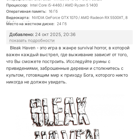
Процессор:
Intel Core i5-4460 / AMD Ryzen 5 1400
Оперативная память:
16 Гб
Видеокарта:
NVIDIA GeForce GTX 1070 / AMD Radeon RX 5500XT, 8
Гб, DirectX 12
Место на жестком диске:
24 Гб
Добавлено:
24 окт 2025, 20:36
показать подробности
Bleak Haven
- это игра в жанре survival horror, в которой
важен каждый выстрел, где выживание зависит от того,
что Вы сможете построить. Исследуйте руины с
привидениями, заброшенные деревни и столкнитесь с
культом, готовящим мир к приходу Бога, которого никто
никогда не должен увидеть.