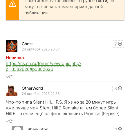
Посетители, находящиеся в группе
Гости
, не
могут оставлять комментарии к данной
публикации.
Ghost
7
24 октября 2025 20:37
Новинка.
https://cs.rin.ru/forum/viewtopic.php?
p=3382626#p3382626
OtherWorld
3
24 октября 2025 22:53
Что-то типа Silent Hill... P.S. Я хз но за 20 минут игры
уже лучше чем Silent Hill 2 Remake и тем более Silent
Hill F... а если ещё на фоне включить Promise (Reprise)...
Sharkiiiitop
1