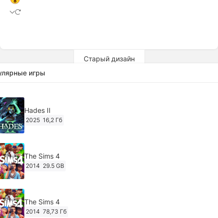
Старый дизайн
улярные игры
Hades II
2025
16,2 Гб
The Sims 4
2014
29.5 GB
The Sims 4
2014
78,73 Гб