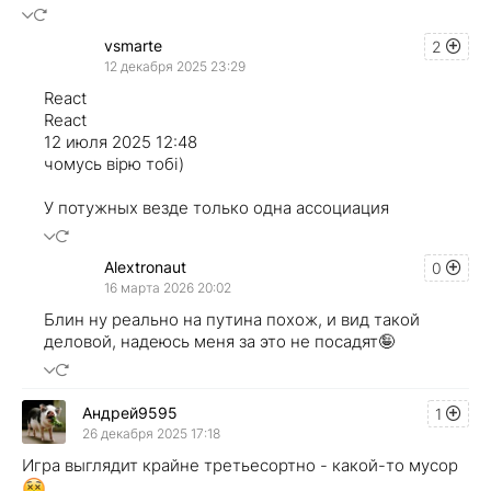
vsmarte
2
12 декабря 2025 23:29
React
React
12 июля 2025 12:48
чомусь вiрю тобi)
У потужных везде только одна ассоциация
Alextronaut
0
16 марта 2026 20:02
Блин ну реально на путина похож, и вид такой
деловой, надеюсь меня за это не посадят🤪
Андрей9595
1
26 декабря 2025 17:18
Игра выглядит крайне третьесортно - какой-то мусор