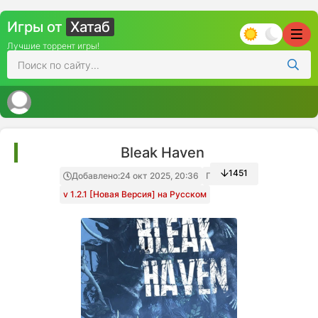
Игры от
Хатаб
Лучшие торрент игры!
Bleak Haven
1451
Добавлено:
24 окт 2025, 20:36
Папка игры
v 1.2.1 [Новая Версия] на Русском