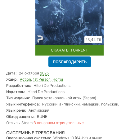
23,44 Гб
СКАЧАТЬ .TORRENT
ПОБЛАГОДАРИТЬ
Дата:
24 октября
2025
Жанр:
Action
,
1st Person
,
Horror
Разработчик:
Hitori De Productions
Издатель:
Hitori De Productions
Тип издания:
Папка установленной игры (Steam)
Язык интерфейса:
Русский, английский, немецкий, польский,
французский, итальянский, испанский, португальский, турецкий,
Язык речи:
Английский
японский, корейский, китайский
Обход защиты:
RUNE
Отзывы Steam:
В основном отрицательные
СИСТЕМНЫЕ ТРЕБОВАНИЯ
Операционная система:
Windows 10 (64-bit) и выше