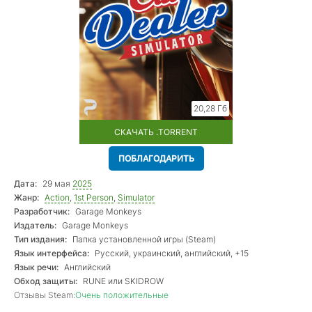
20,28 Гб
СКАЧАТЬ .TORRENT
ПОБЛАГОДАРИТЬ
Дата:
29 мая
2025
Жанр:
Action
,
1st Person
,
Simulator
Разработчик:
Garage Monkeys
Издатель:
Garage Monkeys
Тип издания:
Папка установленной игры (Steam)
Язык интерфейса:
Русский, украинский, английский, +15
Язык речи:
Английский
Обход защиты:
RUNE или SKIDROW
Отзывы Steam:
Очень положительные