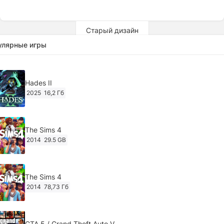
Старый дизайн
улярные игры
Hades II
2025
16,2 Гб
The Sims 4
2014
29.5 GB
The Sims 4
2014
78,73 Гб
GTA 5 / Grand Theft Auto V