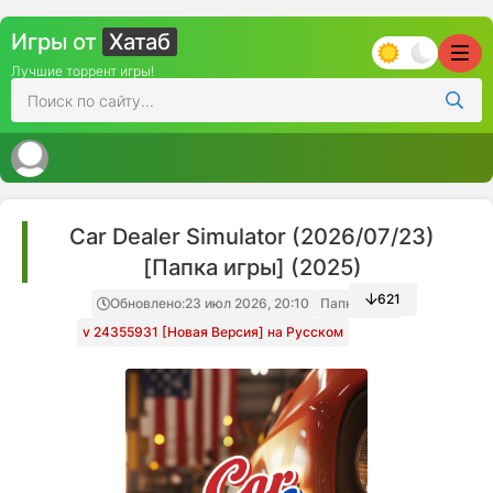
Игры от
Хатаб
Лучшие торрент игры!
Car Dealer Simulator (2026/07/23)
[Папка игры] (2025)
621
Обновлено:
23 июл 2026, 20:10
Папка игры
v 24355931 [Новая Версия] на Русском