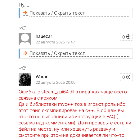
Ну....
Показать / Скрыть текст
hauezar
0
22 августа 2025 19:47
Показать / Скрыть текст
Waran
0
22 августа 2025 20:00
Ошибка с steam_api64.dll в пиратках чаще всего
связана с кряком.
Да и библиотеки mvc++ тоже играют роль ибо
этот файл скомпилирован на с++. В общем вы
что-то не выполнили из инструкций в FAQ (
ссылка над комментами). Да и проверьте есть ли
файл на месте, ну или хешануть раздачу и
смотрите при этом не докачивается ли что-то