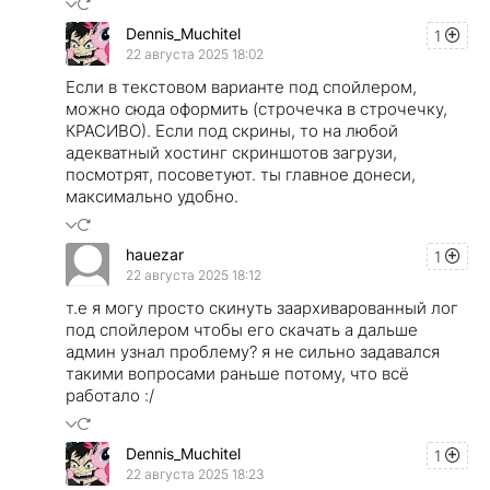
Dennis_Muchitel
1
22 августа 2025 18:02
Если в текстовом варианте под спойлером,
можно сюда оформить (строчечка в строчечку,
КРАСИВО). Если под скрины, то на любой
адекватный хостинг скриншотов загрузи,
посмотрят, посоветуют. ты главное донеси,
максимально удобно.
hauezar
1
22 августа 2025 18:12
т.е я могу просто скинуть заархиварованный лог
под спойлером чтобы его скачать а дальше
админ узнал проблему? я не сильно задавался
такими вопросами раньше потому, что всё
работало :/
Dennis_Muchitel
1
22 августа 2025 18:23