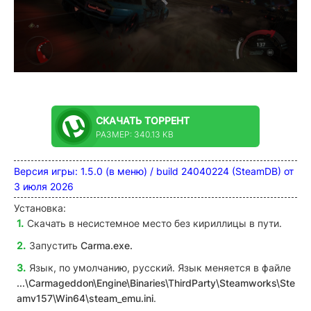
СКАЧАТЬ
ТОРРЕНТ
РАЗМЕР: 340.13 KB
Версия игры: 1.5.0 (в меню) / build 24040224 (SteamDB) от
3 июля 2026
Установка:
Скачать в несистемное место без кириллицы в пути.
Запустить
Carma
.exe.
Язык, по умолчанию, русский. Язык меняется в файле
.
..\Carmageddon\Engine\Binaries\ThirdParty\Steamworks\Ste
amv157\Win64\steam_emu.ini
.