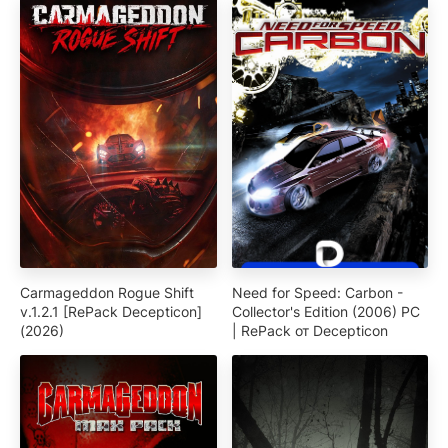
Carmageddon Rogue Shift
Need for Speed: Carbon -
v.1.2.1 [RePack Decepticon]
Collector's Edition (2006) PC
(2026)
| RePack от Decepticon