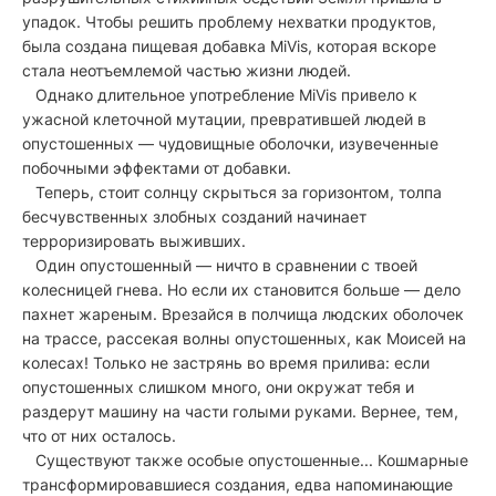
упадок. Чтобы решить проблему нехватки продуктов,
была создана пищевая добавка MiVis, которая вскоре
стала неотъемлемой частью жизни людей.
Однако длительное употребление MiVis привело к
ужасной клеточной мутации, превратившей людей в
опустошенных — чудовищные оболочки, изувеченные
побочными эффектами от добавки.
Теперь, стоит солнцу скрыться за горизонтом, толпа
бесчувственных злобных созданий начинает
терроризировать выживших.
Один опустошенный — ничто в сравнении с твоей
колесницей гнева. Но если их становится больше — дело
пахнет жареным. Врезайся в полчища людских оболочек
на трассе, рассекая волны опустошенных, как Моисей на
колесах! Только не застрянь во время прилива: если
опустошенных слишком много, они окружат тебя и
раздерут машину на части голыми руками. Вернее, тем,
что от них осталось.
Существуют также особые опустошенные... Кошмарные
трансформировавшиеся создания, едва напоминающие