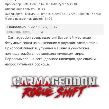
Процессор:
Intel Core i7-6700 / AMD Ryzen 5 1600X
Оперативная память:
8 GB
Видеокарта:
NVIDIA GeForce RTX 2060 6 GB / AMD Radeon RX 5600
XT 6 GB / Intel Arc A380 6 GB
Место на жестком диске:
31 GB
Обновлено:
6 июл 2026, 19:47
показать подробности
Carmageddon возвращается! Встречай жестокие
безумные гонки на выживание с роуглайт-элементами.
Приспосабливайся, улучшай машину и уничтожай
полчища зомби в постапокалиптическом мире.
Переосмысление легендарного наследия, где ошибки —
непростительная роскошь.