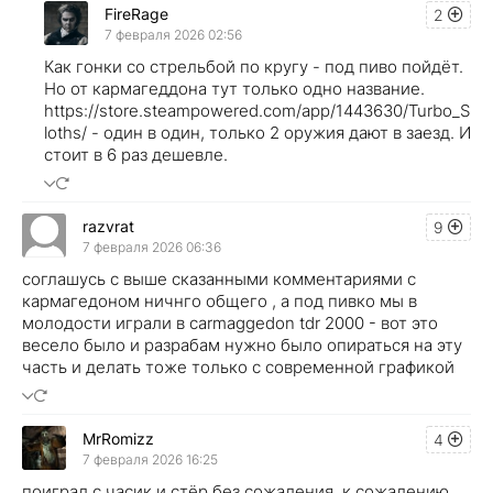
FireRage
2
7 февраля 2026 02:56
Как гонки со стрельбой по кругу - под пиво пойдёт.
Но от кармагеддона тут только одно название.
https://store.steampowered.com/app/1443630/Turbo_S
loths/ - один в один, только 2 оружия дают в заезд. И
стоит в 6 раз дешевле.
razvrat
9
7 февраля 2026 06:36
соглашусь с выше сказанными комментариями с
кармагедоном ничнго общего , а под пивко мы в
молодости играли в carmaggedon tdr 2000 - вот это
весело было и разрабам нужно было опираться на эту
часть и делать тоже только с современной графикой
MrRomizz
4
7 февраля 2026 16:25
поиграл с часик и стёр без сожаления. к сожалению.