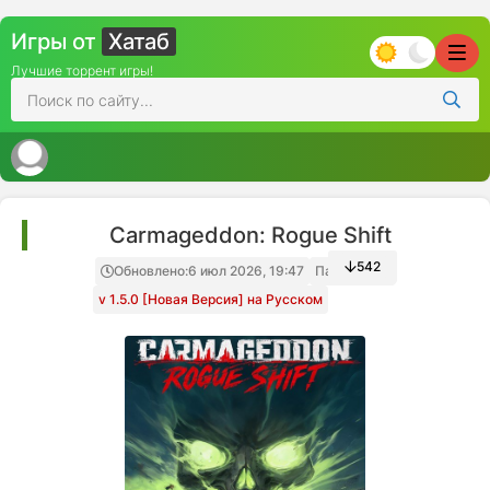
Игры от
Хатаб
Лучшие торрент игры!
Carmageddon: Rogue Shift
542
Обновлено:
6 июл 2026, 19:47
Папка игры
v 1.5.0 [Новая Версия] на Русском