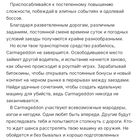
Приспосабливайся к постепенному повышению
сложности, побеждай в элитных событиях и одолевай
боссов.
Благодаря разветвленным дорогам, различным
заданиям, постоянной смене времени суток и погодных
условий заезды получаются крайне разнообразными.
Но если твое транспортное средство разбилось,
Carmageddon не завершится. Освободившееся место
займет другой водитель, и испытание начнется заново,
как обычно происходит в роуглайт-играх. Зарабатывай
битокоины, чтобы открывать постоянные бонусы и новый
контент на черном рынке в перерывах между заездами.
Найди удачные сочетания, чтобы создать идеальную
машину для убийств, ведь Carmageddon никогда не
заканчивается.
В Carmageddon участвуют всевозможные мародеры,
изгои и негодяи. Одни любят быть впереди. Другие будут
преследовать тебя и попытаются столкнуть с дороги. Кто-
то ждет шанса расстрелять твою машину из оружия. Не
обойдется и без бывалых и хорошо подготовленных