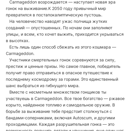
Carmageddon возрождается — наступает новая эра
гонок на выживание.К 2050 году привычный мир
превратился в постапокалиптическую пустошь.
На человечество наводят ужас полчища жутких
созданий — опустошенных. По ночам они заполняют
улицы, и всем, кто хочет выжить, приходится укрываться
в высотках.
Есть лишь один способ сбежать из этого кошмара —
Carmageddon.
Участники смертельных гонок соревнуются за силу,
престиж и ценные призы. Но самое главное, победитель
получит право отправиться в опасное путешествие к
последнему космодрому за горами. Это единственный
шанс выбраться из гибнущего мира.
Вместе с несметным множеством гонщиков ты
участвуешь в Carmageddon. Все твое богатство — ржавое
корыто, найденное топливо и самодельное оружие. В
борьбе за выживание тебе предстоит столкнуться с
бандами-соперниками, включая Autoscum, и другими
проходимцами. Каждая разрушительная гонка — это
возможность получить детали и улучшения, еще один шаг