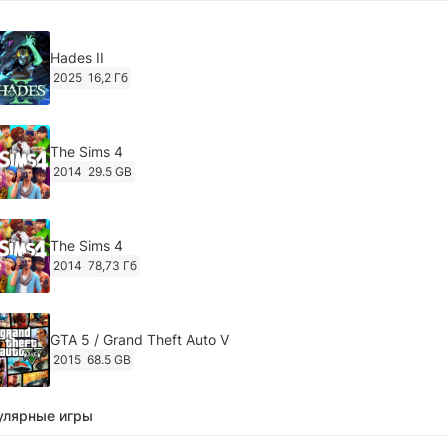
Hades II
2025
16,2 Гб
The Sims 4
2014
29.5 GB
The Sims 4
2014
78,73 Гб
GTA 5 / Grand Theft Auto V
2015
68.5 GB
улярные игры
Ghost of Tsushima: Director's Cut v.1053.8.1023.1614
[RePack Decepticon] (2024)