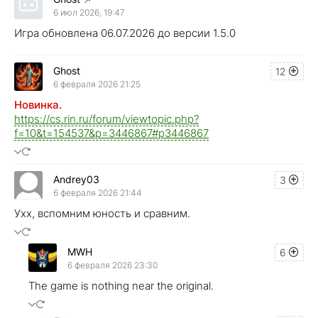
6 июл 2026, 19:47
Игра обновлена 06.07.2026 до версии 1.5.0
Ghost
12
6 февраля 2026 21:25
Новинка.
https://cs.rin.ru/forum/viewtopic.php?
f=10&t=154537&p=3446867#p3446867
Andrey03
3
6 февраля 2026 21:44
Ухх, вспомним юность и сравним.
MWH
6
6 февраля 2026 23:30
The game is nothing near the original.