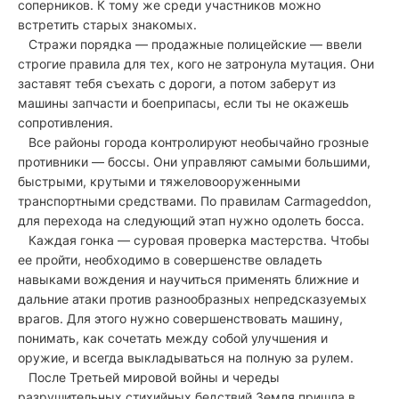
соперников. К тому же среди участников можно
встретить старых знакомых.
Стражи порядка — продажные полицейские — ввели
строгие правила для тех, кого не затронула мутация. Они
заставят тебя съехать с дороги, а потом заберут из
машины запчасти и боеприпасы, если ты не окажешь
сопротивления.
Все районы города контролируют необычайно грозные
противники — боссы. Они управляют самыми большими,
быстрыми, крутыми и тяжеловооруженными
транспортными средствами. По правилам Carmageddon,
для перехода на следующий этап нужно одолеть босса.
Каждая гонка — суровая проверка мастерства. Чтобы
ее пройти, необходимо в совершенстве овладеть
навыками вождения и научиться применять ближние и
дальние атаки против разнообразных непредсказуемых
врагов. Для этого нужно совершенствовать машину,
понимать, как сочетать между собой улучшения и
оружие, и всегда выкладываться на полную за рулем.
После Третьей мировой войны и череды
разрушительных стихийных бедствий Земля пришла в