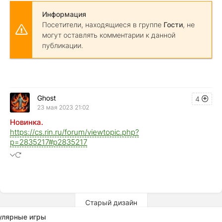
Информация
Посетители, находящиеся в группе
Гости
, не
могут оставлять комментарии к данной
публикации.
Ghost
4
23 мая 2023 21:02
Новинка.
https://cs.rin.ru/forum/viewtopic.php?
p=2835217#p2835217
Старый дизайн
улярные игры