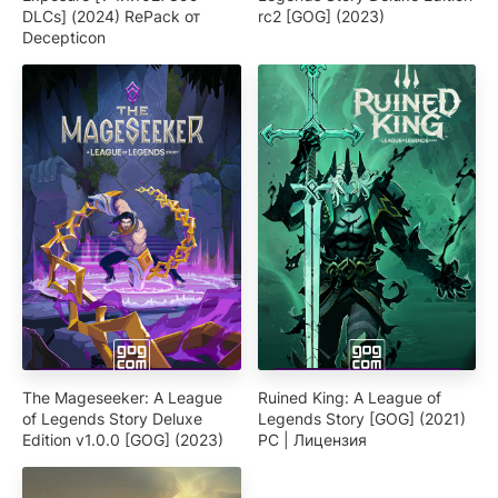
DLCs] (2024) RePack от
rc2 [GOG] (2023)
Decepticon
The Mageseeker: A League
Ruined King: A League of
of Legends Story Deluxe
Legends Story [GOG] (2021)
Edition v1.0.0 [GOG] (2023)
PC | Лицензия