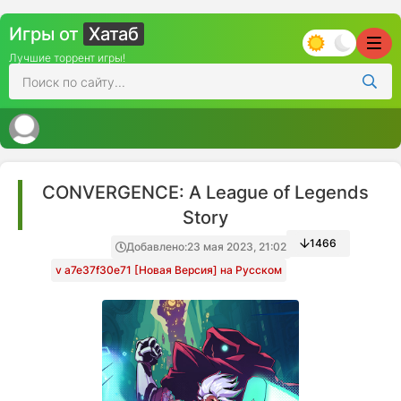
Игры от
Хатаб
Лучшие торрент игры!
CONVERGENCE: A League of Legends
Story
1466
Добавлено:
23 мая 2023, 21:02
v a7e37f30e71 [Новая Версия] на Русском