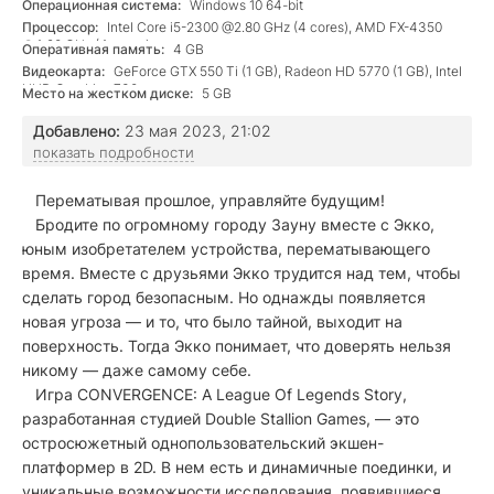
Операционная система:
Windows 10 64-bit
Процессор:
Intel Core i5-2300 @2.80 GHz (4 cores), AMD FX-4350
@4.20 GHz (4 cores)
Оперативная память:
4 GB
Видеокарта:
GeForce GTX 550 Ti (1 GB), Radeon HD 5770 (1 GB), Intel
UHD Graphics 730
Место на жестком диске:
5 GB
Добавлено:
23 мая 2023, 21:02
показать подробности
Перематывая прошлое, управляйте будущим!
Бродите по огромному городу Зауну вместе с Экко,
юным изобретателем устройства, перематывающего
время. Вместе с друзьями Экко трудится над тем, чтобы
сделать город безопасным. Но однажды появляется
новая угроза — и то, что было тайной, выходит на
поверхность. Тогда Экко понимает, что доверять нельзя
никому — даже самому себе.
Игра CONVERGENCE: A League Of Legends Story,
разработанная студией Double Stallion Games, — это
остросюжетный однопользовательский экшен-
платформер в 2D. В нем есть и динамичные поединки, и
уникальные возможности исследования, появившиеся