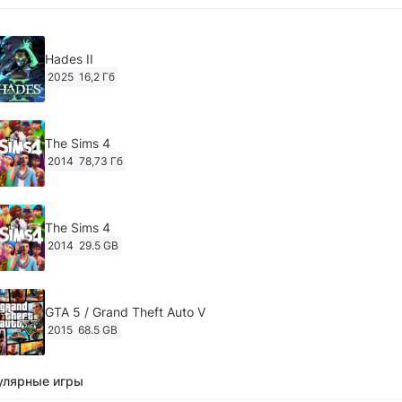
Hades II
2025
16,2 Гб
The Sims 4
2014
78,73 Гб
The Sims 4
2014
29.5 GB
GTA 5 / Grand Theft Auto V
2015
68.5 GB
улярные игры
Ghost of Tsushima: Director's Cut v.1053.8.1023.1614