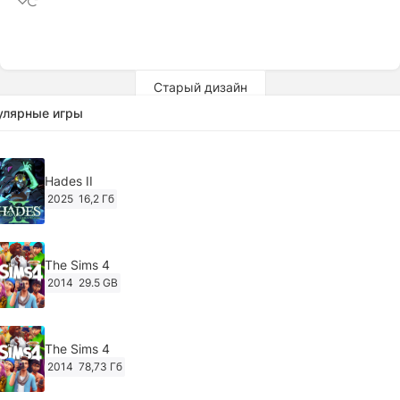
Старый дизайн
улярные игры
Hades II
2025
16,2 Гб
The Sims 4
2014
29.5 GB
The Sims 4
2014
78,73 Гб