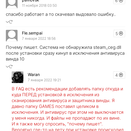
6
11 ноября 2018 03:50
спасибо работает а то скачевал выдовало ошибку..
Fle.sempai
5
7 января 2022 18:56
Почему пишет. Система не обнаружила steam_ceg.dll
после установки сразу кинул в исключения антивируса
винда 10
Waran
4
7 января 2022 19:21
В FAQ есть рекомендации добавлять папку откуда и
куда ПЕРЕД установкой в исключения из
сканирования антивируса и защитника винды. Я
давно папку GAMES поставил целиком в
исключения. И антивирус при этом не выключается
у меня никогда. И файлы не пропадают по их вине.
И я также могу спросить, "почему пишет".
Вероятно где-то на лету при установке происходил