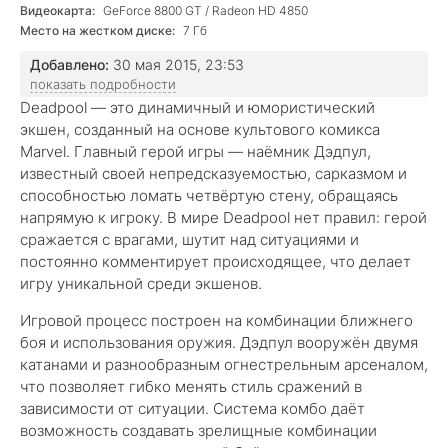
Видеокарта:
GeForce 8800 GT / Radeon HD 4850
Место на жестком диске:
7 Гб
Добавлено:
30 мая 2015, 23:53
показать подробности
Deadpool — это динамичный и юмористический
экшен, созданный на основе культового комикса
Marvel. Главный герой игры — наёмник Дэдпул,
известный своей непредсказуемостью, сарказмом и
способностью ломать четвёртую стену, обращаясь
напрямую к игроку. В мире Deadpool нет правил: герой
сражается с врагами, шутит над ситуациями и
постоянно комментирует происходящее, что делает
игру уникальной среди экшенов.
Игровой процесс построен на комбинации ближнего
боя и использования оружия. Дэдпул вооружён двумя
катанами и разнообразным огнестрельным арсеналом,
что позволяет гибко менять стиль сражений в
зависимости от ситуации. Система комбо даёт
возможность создавать зрелищные комбинации