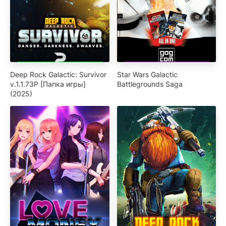
Deep Rock Galactic: Survivor
Star Wars Galactic
v.1.1.73P [Папка игры]
Battlegrounds Saga
(2025)