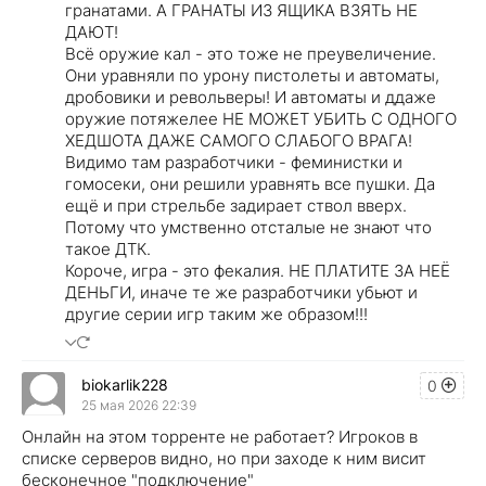
гранатами. А ГРАНАТЫ ИЗ ЯЩИКА ВЗЯТЬ НЕ
ДАЮТ!
Всё оружие кал - это тоже не преувеличение.
Они уравняли по урону пистолеты и автоматы,
дробовики и револьверы! И автоматы и ддаже
оружие потяжелее НЕ МОЖЕТ УБИТЬ С ОДНОГО
ХЕДШОТА ДАЖЕ САМОГО СЛАБОГО ВРАГА!
Видимо там разработчики - феминистки и
гомосеки, они решили уравнять все пушки. Да
ещё и при стрельбе задирает ствол вверх.
Потому что умственно отсталые не знают что
такое ДТК.
Короче, игра - это фекалия. НЕ ПЛАТИТЕ ЗА НЕЁ
ДЕНЬГИ, иначе те же разработчики убьют и
другие серии игр таким же образом!!!
biokarlik228
0
25 мая 2026 22:39
Онлайн на этом торренте не работает? Игроков в
списке серверов видно, но при заходе к ним висит
бесконечное "подключение"