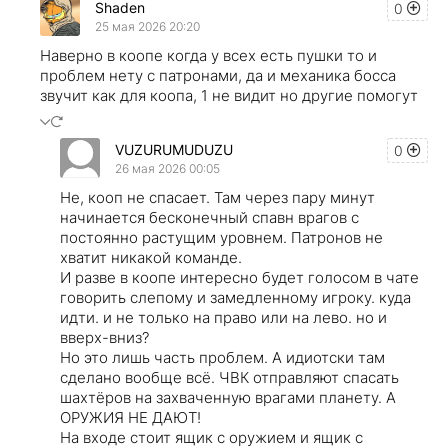
Shaden
0
25 мая 2026 20:20
Наверно в коопе когда у всех есть пушки то и
проблем нету с патронами, да и механика босса
звучит как для коопа, 1 не видит но другие помогут
VUZURUMUDUZU
0
26 мая 2026 00:05
Не, кооп не спасает. Там через пару минут
начинается бесконечный спавн врагов с
постоянно растущим уровнем. Патронов не
хватит никакой команде.
И разве в коопе интересно будет голосом в чате
говорить слепому и замедленному игроку. куда
идти. и не только на право или на лево. но и
вверх-вниз?
Но это лишь часть проблем. А идиотски там
сделано вообще всё. ЧВК отправляют спасать
шахтёров на захваченную врагами планету. А
ОРУЖИЯ НЕ ДАЮТ!
На входе стоит ящик с оружием и ящик с