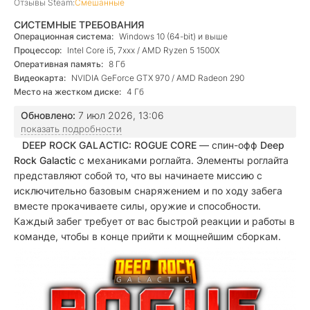
Отзывы Steam:
Смешанные
СИСТЕМНЫЕ ТРЕБОВАНИЯ
Операционная система:
Windows 10 (64-bit) и выше
Процессор:
Intel Core i5, 7xxx / AMD Ryzen 5 1500X
Оперативная память:
8 Гб
Видеокарта:
NVIDIA GeForce GTX 970 / AMD Radeon 290
Место на жестком диске:
4 Гб
Обновлено:
7 июл 2026, 13:06
показать подробности
DEEP ROCK GALACTIC: ROGUE CORE
— спин-офф
Deep
Rock Galactic
с механиками роглайта. Элементы роглайта
представляют собой то, что вы начинаете миссию с
исключительно базовым снаряжением и по ходу забега
вместе прокачиваете силы, оружие и способности.
Каждый забег требует от вас быстрой реакции и работы в
команде, чтобы в конце прийти к мощнейшим сборкам.