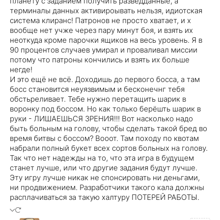
планету с заданием получить разведданные, а
терминалы данных активироывать нельзя, идиотская
система клиранс! Патронов не просто хватает, и х
вообще нет учже через пару минут боя, и взять их
неоткуда кроме парочки ящиков на весь уровень. Я в
90 процентов случаев умирал и проваливал миссии
потому что патроны кончились и взять их больше
негде!
И это ещё не всё. Доходишь до первого босса, а там
босс становится неуязвимым и бесконечнг тебя
обстьреливает. Тебе нужно перетащить шарик в
воронку под боссом. Но как только берёшть шарик в
руки - ЛИШАЕШЬСЯ ЗРЕНИЯ!!! Вот насколько надо
быть больным на голову, чтобы сделать такой бред во
время битвы с боссом? Вооот. Там походу по квотам
набрали полный букет всех сортов больных на голову.
Так что нет надежды на то, что эта игра в будущем
станет лучше, или что другие задания будут лучше.
Эту игру лучше никак не спонсировать ни деньгами,
ни продвижением. Разработчики такого кала должны
расплачиваться за такую халтуру ПОТЕРЕЙ РАБОТЫ.