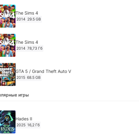
The Sims 4
2014
29.5 GB
The Sims 4
2014
78,73 Гб
GTA 5 / Grand Theft Auto V
2015
68.5 GB
улярные игры
Ghost of Tsushima: Director's Cut v.1053.8.1023.1614
[RePack Decepticon] (2024)
2024
38.5 gb
Hades II
2025
16,2 Гб
Cyberpunk 2077
2020
49.4 GB