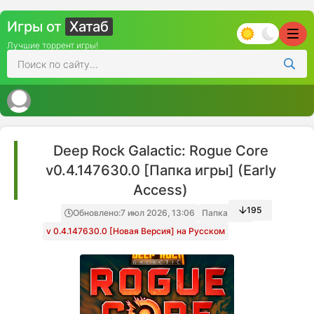
Игры от
Хатаб
Лучшие торрент игры!
Deep Rock Galactic: Rogue Core
v0.4.147630.0 [Папка игры] (Early
Access)
195
Обновлено:
7 июл 2026, 13:06
Папка игры
v 0.4.147630.0 [Новая Версия] на Русском