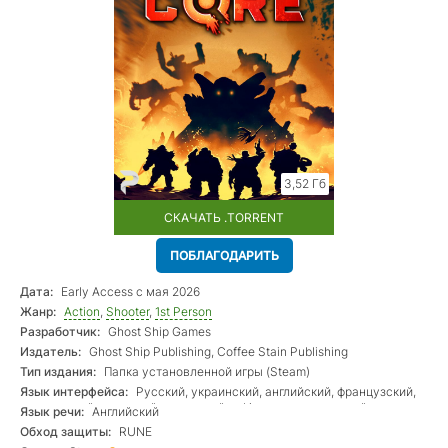
3,52 Гб
СКАЧАТЬ .TORRENT
ПОБЛАГОДАРИТЬ
Дата:
Early Access с мая 2026
Жанр:
Action
,
Shooter
,
1st Person
Разработчик:
Ghost Ship Games
Издатель:
Ghost Ship Publishing, Coffee Stain Publishing
Тип издания:
Папка установленной игры (Steam)
Язык интерфейса:
Русский, украинский, английский, французский,
итальянский, немецкий, испанский — Испания, венгерский,
Язык речи:
Английский
японский, корейский, польский, португальский — Бразилия,
Обход защиты:
RUNE
китайский (упр.), турецкий