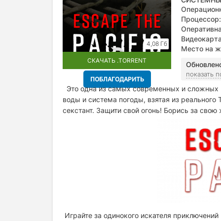
Операционн
Процессор:
Оперативна
Видеокарта
4,08 Гб
Место на ж
СКАЧАТЬ .TORRENT
Обновлен
показать 
ПОБЛАГОДАРИТЬ
Это одна из самых современных и сложных и
воды и система погоды, взятая из реального 
секстант. Защити свой огонь! Борись за с
Играйте за одинокого искателя приключений