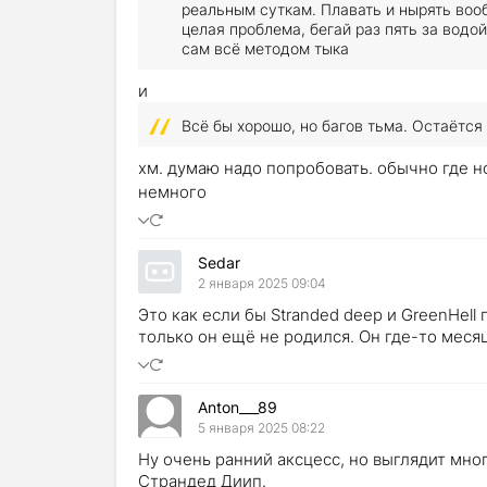
реальным суткам. Плавать и нырять вооб
целая проблема, бегай раз пять за водо
сам всё методом тыка
и
Всё бы хорошо, но багов тьма. Остаётся 
хм. думаю надо попробовать. обычно где 
немного
Sedar
2 января 2025 09:04
Это как если бы Stranded deep и GreenHell
только он ещё не родился. Он где-то меся
Anton___89
5 января 2025 08:22
Ну очень ранний аксцесс, но выглядит м
Страндед Диип.