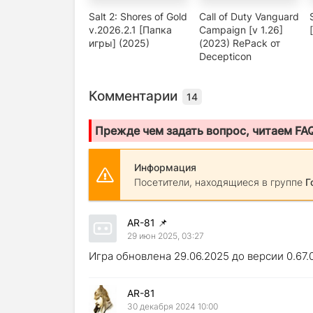
Salt 2: Shores of Gold
Call of Duty Vanguard
v.2026.2.1 [Папка
Campaign [v 1.26]
игры] (2025)
(2023) RePack от
Decepticon
Комментарии
14
Прежде чем задать вопрос, читаем FA
Информация
Посетители, находящиеся в группе
Г
AR-81
📌
29 июн 2025, 03:27
Игра обновлена 29.06.2025 до версии 0.67.
AR-81
30 декабря 2024 10:00