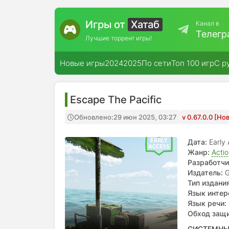
Игры от
Хатаб
Канал в
Телегр
Лучшие торрент игры!
Новые игры
2024
2025
По сети
Топ 100 игр
С р
Escape The Pacific
Обновлено:
29 июн 2025, 03:27
v 0.67.0.0 [Н
Дата:
Early
Жанр:
Acti
Разработчи
Издатель:
G
Тип издания
Язык интер
Язык речи:
Обход защ
СИСТЕМНЫ