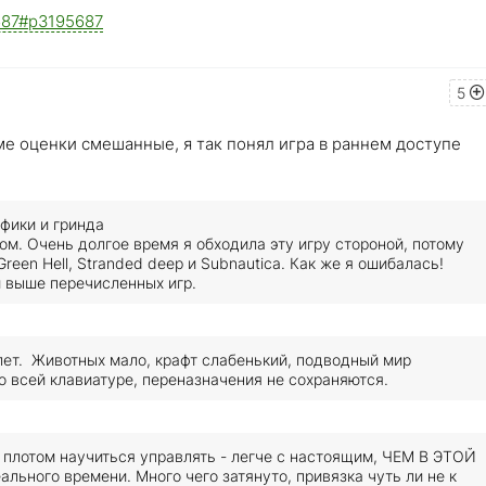
5687#p3195687
5
ме оценки смешанные, я так понял игра в раннем доступе
афики и гринда
м. Очень долгое время я обходила эту игру стороной, потому
Green Hell, Stranded deep и Subnautica. Как же я ошибалась!
й выше перечисленных игр.
 лет. Животных мало, крафт слабенький, подводный мир
о всей клавиатуре, переназначения не сохраняются.
плотом научиться управлять - легче с настоящим, ЧЕМ В ЭТОЙ
ального времени. Много чего затянуто, привязка чуть ли не к