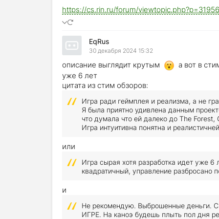
https://cs.rin.ru/forum/viewtopic.php?p=319
EqRus
30 декабря 2024 15:32
описание выглядит крутым
а вот в сти
уже 6 лет
цитата из стим обзоров:
Игра ради геймплея и реализма, а не гр
Я была приятно удивлена данным проекто
что думала что ей далеко до The Forest, 
Игра интуитивна понятна и реалистичне
или
Игра сырая хотя разработка идет уже 6
квадратичный, управление разбросано п
и
Не рекомендую. Выброшенные деньги. С 
ИГРЕ. На каноэ будешь плыть пол дня ре