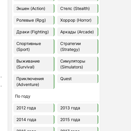
Euro Truck Simulator 2 v.1.60.1.7s
Экшен (Action)
Стелс (Stealth)
[Папка игры] (2012)
2012
37,77 Гб
Ролевые (Rpg)
Хоррор (Horror)
Драки (Fighting)
Аркады (Arcade)
Forza Horizon 5 v.688.044
[Папка игры] (2021)
Спортивные
Стратегии
2021
176,66 Гб
(Sport)
(Strategy)
Выживание
Симуляторы
V Rising
(Survival)
(Simulators)
2024
3.4 gb
Приключения
Quest
(Adventure)
По году
2012 года
2013 года
2014 года
2015 года