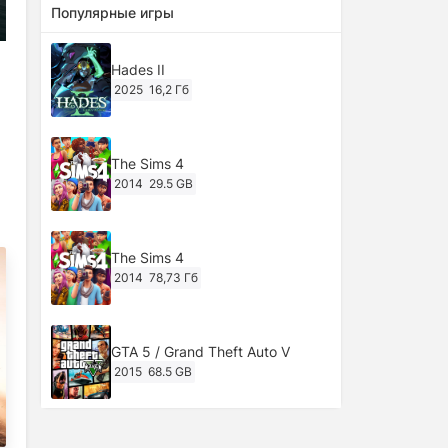
Популярные игры
Hades II
2025
16,2 Гб
The Sims 4
2014
29.5 GB
The Sims 4
2014
78,73 Гб
GTA 5 / Grand Theft Auto V
2015
68.5 GB
Ghost of Tsushima: Director's Cut