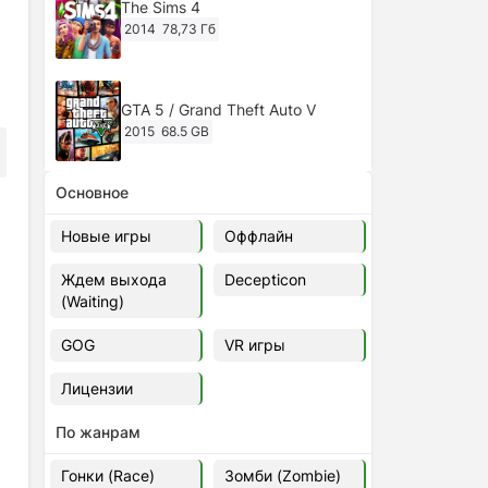
The Sims 4
2014
78,73 Гб
GTA 5 / Grand Theft Auto V
2015
68.5 GB
Основное
Ghost of Tsushima: Director's Cut
v.1053.8.1023.1614 [RePack
Новые игры
Оффлайн
Decepticon] (2024)
2024
38.5 gb
Ждем выхода
Decepticon
(Waiting)
Cyberpunk 2077
2020
49.4 GB
GOG
VR игры
Лицензии
Ghost of Tsushima: Director's Cut
v.1053.9.0623.1807 [Папка
По жанрам
игры] (2020-2024)
2020-2024
68,09 Гб
Гонки (Race)
Зомби (Zombie)