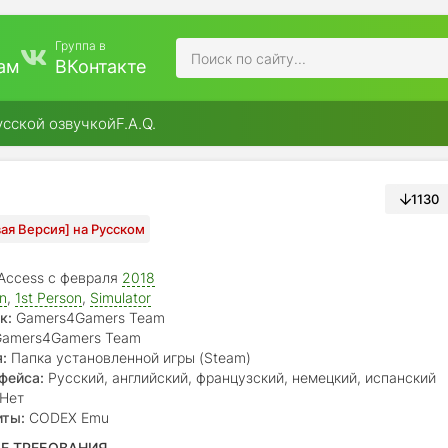
Группа в
ам
ВКонтакте
усской озвучкой
F.A.Q.
1130
овая Версия] на Русском
 Access с февраля
2018
on
,
1st Person
,
Simulator
к:
Gamers4Gamers Team
amers4Gamers Team
:
Папка установленной игры (Steam)
фейса:
Русский, английский, французский, немецкий, испанский
Нет
иты:
CODEX Emu
Е ТРЕБОВАНИЯ