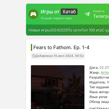
Игры от
Хатаб
Канал в
Телегр
Лучшие торрент игры!
Новые игры
2024
2025
По сети
Топ 100 игр
С р
Fears to Fathom. Ep. 1-4
Добавлено:
15 июл 2024, 00:52
Дата:
02.07
Жанр:
Acti
Разработчи
Издатель:
R
Тип издания
Язык интер
Немецкий, 
Язык речи:
Обход защ
СИСТЕМНЫ