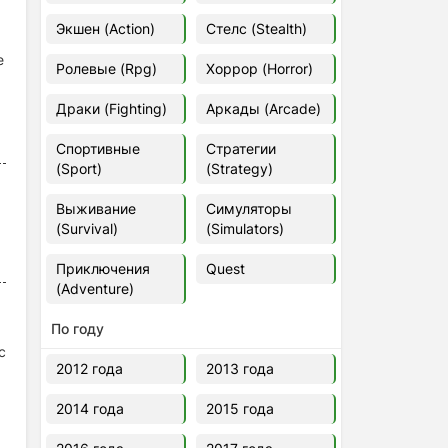
Euro Truck Simulator 2 v.1.60.1.7s
Экшен (Action)
Стелс (Stealth)
[Папка игры] (2012)
2012
37,77 Гб
е
Ролевые (Rpg)
Хоррор (Horror)
Драки (Fighting)
Аркады (Arcade)
Forza Horizon 5 v.688.044
[Папка игры] (2021)
Спортивные
Стратегии
2021
176,66 Гб
(Sport)
(Strategy)
Выживание
Симуляторы
V Rising
(Survival)
(Simulators)
2024
3.4 gb
Приключения
Quest
(Adventure)
По году
с
2012 года
2013 года
2014 года
2015 года