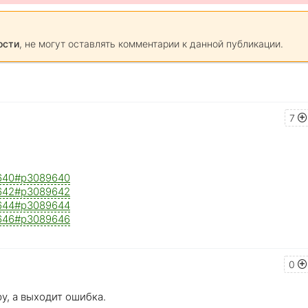
ости
, не могут оставлять комментарии к данной публикации.
7
89640#p3089640
89642#p3089642
89644#p3089644
89646#p3089646
0
ру, а выходит ошибка.