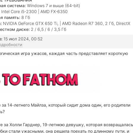
ая система:
Windows 7 и выше (64-bit)
Intel Core i5-2300 | AMD FX-6350
я память:
8 Гб
:
NVIDIA GeForce GTX 650 Ti, | AMD Radeon R7 360, 2 Гб, DirectX
естком диске:
2 / 6,5 / 6 / 3,5 Гб
о:
15 июл 2024, 00:52
подробности
огическая игра ужасов, каждая часть представляет короткую
 за 14-летнего Майлза, который сидит дома один, его родители
чь?
те за Холли Гарднер, 19-летнюю девушку, которая возвращалас
бки стали ужасными, она решила поехать по длинному пути, и