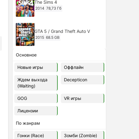
The Sims 4
2014
78,73 Гб
GTA 5 / Grand Theft Auto V
2015
68.5 GB
Основное
Ghost of Tsushima: Director's Cut
v.1053.8.1023.1614 [RePack
Новые игры
Оффлайн
Decepticon] (2024)
2024
38.5 gb
Ждем выхода
Decepticon
(Waiting)
Cyberpunk 2077
2020
49.4 GB
GOG
VR игры
Лицензии
Ghost of Tsushima: Director's Cut
v.1053.9.0623.1807 [Папка
По жанрам
игры] (2020-2024)
2020-2024
68,09 Гб
ь
Гонки (Race)
Зомби (Zombie)