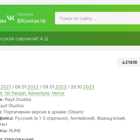
Группа в
ам
ВКонтакте
усской озвучкой
F.A.Q.
21936
.
2021
/ 06.01.
2022
/ 09.01.
2023
/ 20.10.
2023
on
,
1st Person
,
Adventure
,
Horror
к:
Rayll Studios
ayll Studios
:
Портативная версия в архиве (Steam)
фейса:
Русский (в 1-3 отдельно), Английский, Французский,
Португальский, Испанский
Нет
иты:
RUNE
Е ТРЕБОВАНИЯ