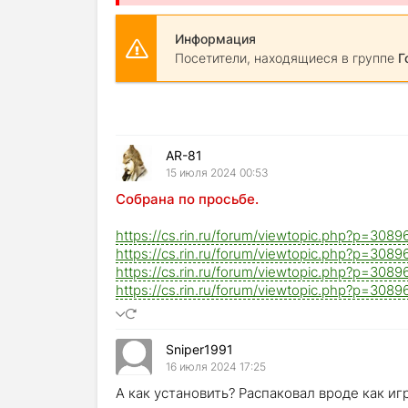
Информация
Посетители, находящиеся в группе
Г
AR-81
15 июля 2024 00:53
Собрана по просьбе.
https://cs.rin.ru/forum/viewtopic.php?p=30
https://cs.rin.ru/forum/viewtopic.php?p=30
https://cs.rin.ru/forum/viewtopic.php?p=30
https://cs.rin.ru/forum/viewtopic.php?p=30
Sniper1991
16 июля 2024 17:25
А как установить? Распаковал вроде как иг