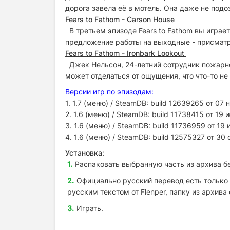
дорога завела её в мотель. Она даже не подо
Fears to Fathom - Carson House
В третьем эпизоде Fears to Fathom вы играет
предложение работы на выходные - присмат
Fears to Fathom - Ironbark Lookout
Джек Нельсон, 24-летний сотрудник пожарно
может отделаться от ощущения, что что-то не 
Версии игр по эпизодам:
1. 1.7 (меню) / SteamDB: build 12639265 от 07
2. 1.6 (меню) / SteamDB: build 11738415 от 19
3. 1.6 (меню) / SteamDB: build 11736959 от 19
4. 1.6 (меню) / SteamDB: build 12575327 от 30
Установка:
Распаковать выбранную часть из архива бе
Официально русский перевод есть только 
русским текстом от Flenper, папку из архива
Играть.