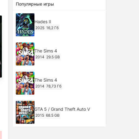
Популярные игры
Hades II
2025
16,2 Гб
The Sims 4
2014
29.5 GB
The Sims 4
2014
78,73 Гб
GTA 5 / Grand Theft Auto V
2015
68.5 GB
Ghost of Tsushima: Director's Cut