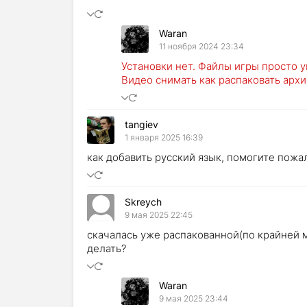
Waran
11 ноября 2024 23:34
Установки нет. Файлы игры просто у
Видео снимать как распаковать архи
tangiev
1 января 2025 16:39
как добавить русский язык, помогите пож
Skreych
9 мая 2025 22:45
скачалась уже распакованной(по крайней м
делать?
Waran
9 мая 2025 23:44