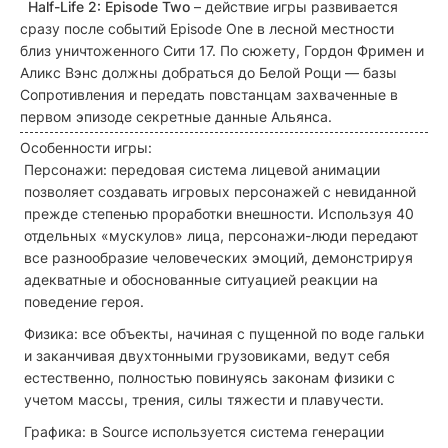
Half-Life 2: Episode Two
– действие игры развивается
сразу после событий Episode One в лесной местности
близ уничтоженного Сити 17. По сюжету, Гордон Фримен и
Аликс Вэнс должны добраться до Белой Рощи — базы
Сопротивления и передать повстанцам захваченные в
первом эпизоде секретные данные Альянса.
Особенности игры:
Персонажи: передовая система лицевой анимации
позволяет создавать игровых персонажей с невиданной
прежде степенью проработки внешности. Используя 40
отдельных «мускулов» лица, персонажи-люди передают
все разнообразие человеческих эмоций, демонстрируя
адекватные и обоснованные ситуацией реакции на
поведение героя.
Физика: все объекты, начиная с пущенной по воде гальки
и заканчивая двухтонными грузовиками, ведут себя
естественно, полностью повинуясь законам физики с
учетом массы, трения, силы тяжести и плавучести.
Графика: в Source используется система генерации