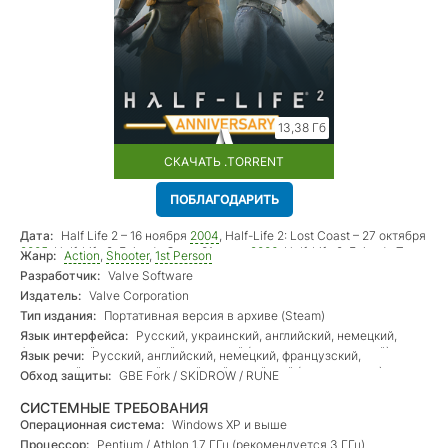
13,38 Гб
СКАЧАТЬ .TORRENT
ПОБЛАГОДАРИТЬ
Дата:
Half Life 2 – 16 ноября
2004
, Half-Life 2: Lost Coast – 27 октября
2005
, Half-Life 2: Episode One – 01 июня
2006
, Half-Life 2: Episode Two
Жанр:
Action
,
Shooter
,
1st Person
– 10 октября
2007
Разработчик:
Valve Software
Издатель:
Valve Corporation
Тип издания:
Портативная версия в архиве (Steam)
Язык интерфейса:
Русский, украинский, английский, немецкий,
французский, итальянский, испанский (+ латиноамериканский),
Язык речи:
Русский, английский, немецкий, французский,
португальский (+ бразильский), болгарский, чешский, датский,
испанский, итальянский, корейский, китайский (два варианта)
Обход защиты:
GBE Fork / SKIDROW / RUNE
нидерландский, финский, греческий, венгерский, норвежский,
шведский, польский, тайский, турецкий, японский, корейский,
СИСТЕМНЫЕ ТРЕБОВАНИЯ
китайский (два варианта)
Операционная система:
Windows XP и выше
Процессор:
Pentium / Athlon 1.7 ГГц (рекомендуется 3 ГГц)