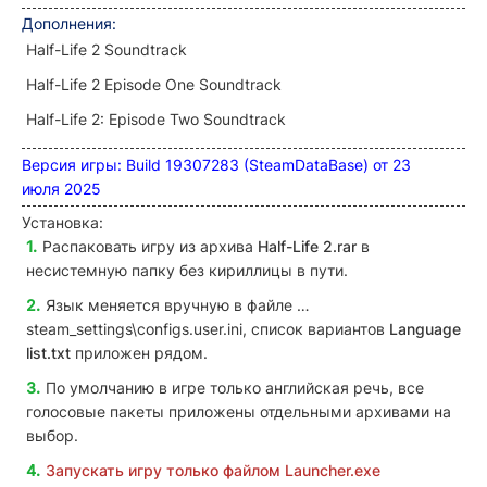
Дополнения
:
Half-Life 2 Soundtrack
Half-Life 2 Episode One Soundtrack
Half-Life 2: Episode Two
Soundtrack
Версия игры: Build 19307283 (SteamDataBase) от 23
июля 2025
Установка:
Распаковать игру из архива
Half-Life 2.rar
в
несистемную папку без кириллицы в пути.
Язык меняется вручную в файле …
steam_settings\
configs
.
user
.
ini
, список вариантов
Language
list.txt
приложен рядом.
По умолчанию в игре только английская речь, все
голосовые пакеты приложены отдельными архивами на
выбор.
Запускать игру только файлом
Launcher.exe