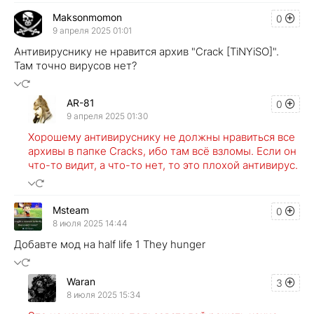
Maksonmomon
0
9 апреля 2025 01:01
Антивируснику не нравится архив "Crack [TiNYiSO]".
Там точно вирусов нет?
AR-81
0
9 апреля 2025 01:30
Хорошему антивируснику не должны нравиться все
архивы в папке Cracks, ибо там всё взломы. Если он
что-то видит, а что-то нет, то это плохой антивирус.
Msteam
0
8 июля 2025 14:44
Добавте мод на half life 1 They hunger
Waran
3
8 июля 2025 15:34