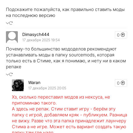
Подскажите пожалуйста, как правильно ставить моды
на последнюю версию
Dimasych444
0
17 декабря 2025 19:54
Почему-то большинство мододелов рекомендуют
устанавливать моды в папку sourcemods, которая
только есть в Стиме, как я понимаю, и нету ни в каком
репаке
Waran
0
17 декабря 2025 20:05
Хз, сколько переставил модов из нексуса, не
припоминаю такого.
А здесь не репак. Стим ставит игру - берём эту
папку с игрой, добавляем кряк - публикуем. Разница
не вижу. Разве что эта папка принадлежит лаунчеру
Стима а не игре. Может есть вариант создать такую
папку там где надо