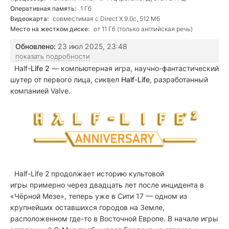
Оперативная память:
1 Гб
Видеокарта:
совместимая с Direct X 9.0c, 512 Мб
Место на жестком диске:
от 11 Гб (только английская речь)
Обновлено:
23 июл 2025, 23:48
показать подробности
Half
-
Life
2
— компьютерная игра, научно-фантастический
шутер от первого лица, сиквел
Half
-
Life
, разработанный
компанией Valve.
Half-Life 2
продолжает историю культовой
игры примерно через двадцать лет после инцидента в
«Чёрной Мезе», теперь уже в Сити 17 — одном из
крупнейших оставшихся городов на Земле,
расположенном где-то в Восточной Европе. В начале игры