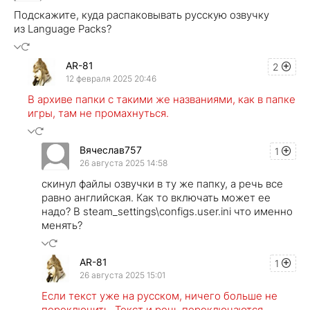
Подскажите, куда распаковывать русскую озвучку
из Language Packs?
AR-81
2
12 февраля 2025 20:46
В архиве папки с такими же названиями, как в папке
игры, там не промахнуться.
Вячеслав757
1
26 августа 2025 14:58
скинул файлы озвучки в ту же папку, а речь все
равно английская. Как то включать может ее
надо? В steam_settings\configs.user.ini что именно
менять?
AR-81
1
26 августа 2025 15:01
Если текст уже на русском, ничего больше не
переключить. Текст и речь переключаются