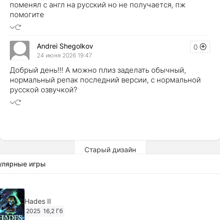
поменял с англ на русский но не получается, пж
помогите
Andrei Shegolkov
0
24 июня 2026 19:47
Добрый день!!! А можно плиз заделать обычный,
нормальный репак последний версии, с нормальной
русской озвучкой?
Старый дизайн
улярные игры
Hades II
2025
16,2 Гб