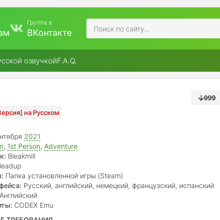
Группа в
ам
ВКонтакте
усской озвучкой
F.A.Q.
999
 Версия] на Русском
нтября
2021
on
,
1st Person
,
Adventure
к:
Bleakmill
eadup
:
Папка установленной игры (Steam)
фейса:
Русский, английский, немецкий, французский, испанский
Английский
иты:
CODEX Emu
Е ТРЕБОВАНИЯ