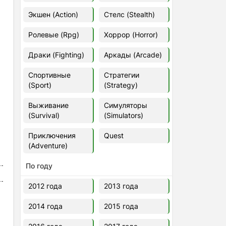
Euro Truck Simulator 2 v.1.60.1.7s
Экшен (Action)
Стелс (Stealth)
[Папка игры] (2012)
2012
37,77 Гб
Ролевые (Rpg)
Хоррор (Horror)
Драки (Fighting)
Аркады (Arcade)
Forza Horizon 5 v.688.044
[Папка игры] (2021)
Спортивные
Стратегии
2021
176,66 Гб
(Sport)
(Strategy)
Выживание
Симуляторы
V Rising
(Survival)
(Simulators)
2024
3.4 gb
Приключения
Quest
(Adventure)
По году
2012 года
2013 года
2014 года
2015 года