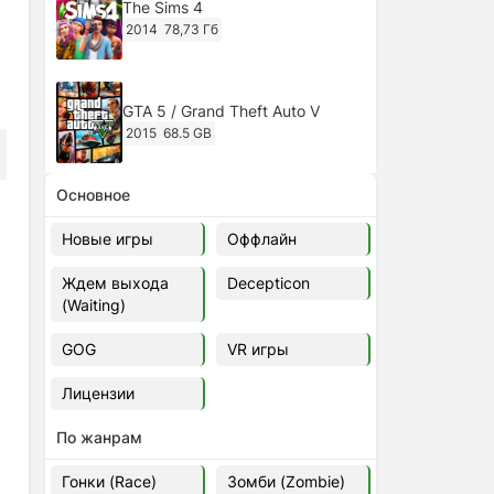
The Sims 4
2014
78,73 Гб
GTA 5 / Grand Theft Auto V
2015
68.5 GB
Основное
Ghost of Tsushima: Director's Cut
v.1053.8.1023.1614 [RePack
Новые игры
Оффлайн
Decepticon] (2024)
2024
38.5 gb
Ждем выхода
Decepticon
(Waiting)
Cyberpunk 2077
2020
49.4 GB
GOG
VR игры
Лицензии
Ghost of Tsushima: Director's Cut
v.1053.9.0623.1807 [Папка
По жанрам
игры] (2020-2024)
2020-2024
68,09 Гб
Гонки (Race)
Зомби (Zombie)