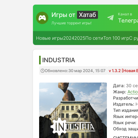
Игры от
Хатаб
Канал в
Телегр
Лучшие торрент игры!
Новые игры
2024
2025
По сети
Топ 100 игр
С р
INDUSTRIA
Обновлено:
30 мар 2024, 15:07
v 1.3.2 [Новая
Дата:
30 се
Жанр:
Acti
Разработчи
Издатель:
H
Тип издания
Язык интер
Язык речи:
Обход защ
СИСТЕМНЫ