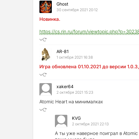
Ghost
30 сентября 2021 20:12
Новинка.
https://cs.rin.ru/forum/viewtopic.php?p=30
AR-81
1 октября 2021 16:38
Игра обновлена 01.10.2021 до версии 1.0.
xaker64
2 октября 2021 15:23
Atomic Heart на минималках
KVG
2 октября 2021 22:13
А ты уже наверное поиграл в Atomic 