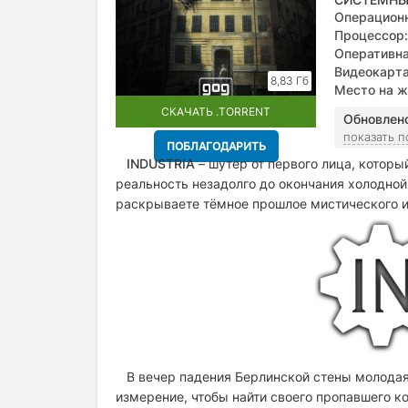
Операционн
Процессор:
Оперативна
Видеокарта
8,83 Гб
Место на ж
СКАЧАТЬ .TORRENT
Обновлен
показать 
ПОБЛАГОДАРИТЬ
INDUSTRIA
– шутер от первого лица, которы
реальность незадолго до окончания холодной
раскрываете тёмное прошлое мистического и
В вечер падения Берлинской стены молодая
измерение, чтобы найти своего пропавшего ко