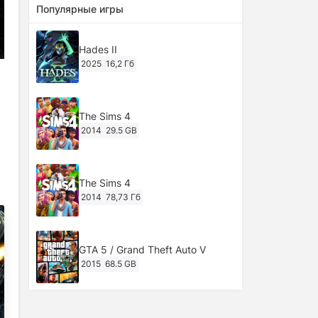
Популярные игры
Hades II
2025
16,2 Гб
The Sims 4
2014
29.5 GB
The Sims 4
2014
78,73 Гб
GTA 5 / Grand Theft Auto V
2015
68.5 GB
Ghost of Tsushima: Director's Cut