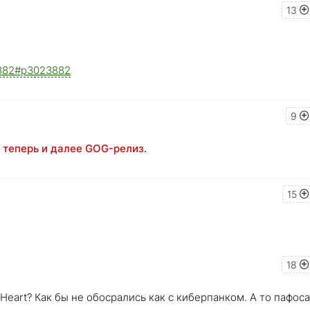
13
23882#p3023882
9
3, теперь и далее GOG-релиз.
15
18
Heart? Как бы не обосрались как с киберпанком. А то пафоса