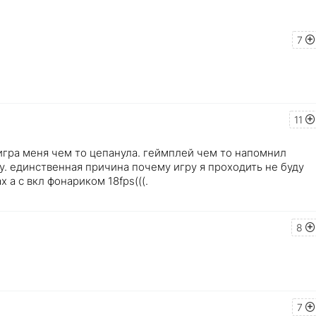
7
11
игра меня чем то цепанула. геймплей чем то напомнил
у. единственная причина почему игру я проходить не буду
 а с вкл фонариком 18fps(((.
8
7