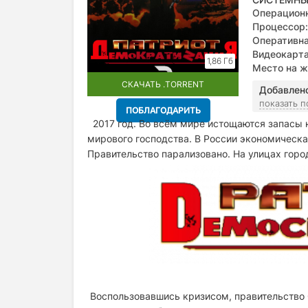
Операционн
Процессор:
Оперативна
Видеокарта
1,86 Гб
Место на ж
СКАЧАТЬ .TORRENT
Добавлен
показать 
ПОБЛАГОДАРИТЬ
2017 год. Во всём мире истощаются запасы н
мирового господства. В России экономическая
Правительство парализовано. На улицах гор
Воспользовавшись кризисом, правительство 