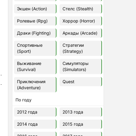
Euro Truck Simulator 2 v.1.60.1.7s
Экшен (Action)
Стелс (Stealth)
[Папка игры] (2012)
2012
37,77 Гб
Ролевые (Rpg)
Хоррор (Horror)
Драки (Fighting)
Аркады (Arcade)
Forza Horizon 5 v.688.044
[Папка игры] (2021)
Спортивные
Стратегии
2021
176,66 Гб
(Sport)
(Strategy)
Выживание
Симуляторы
V Rising
(Survival)
(Simulators)
2024
3.4 gb
Приключения
Quest
(Adventure)
По году
2012 года
2013 года
2014 года
2015 года