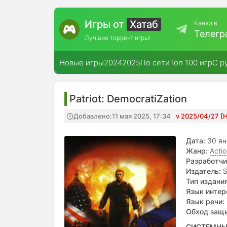
Игры от
Хатаб
Канал в
Телегр
Лучшие торрент игры!
Новые игры
2024
2025
По сети
Топ 100 игр
С р
Patriot: DemocratiZation
Добавлено:
11 мая 2025, 17:34
v 2025/04/27 [
Дата:
30 я
Жанр:
Acti
Разработчи
Издатель:
S
Тип издания
Язык интер
Язык речи:
Обход защ
СИСТЕМНЫ