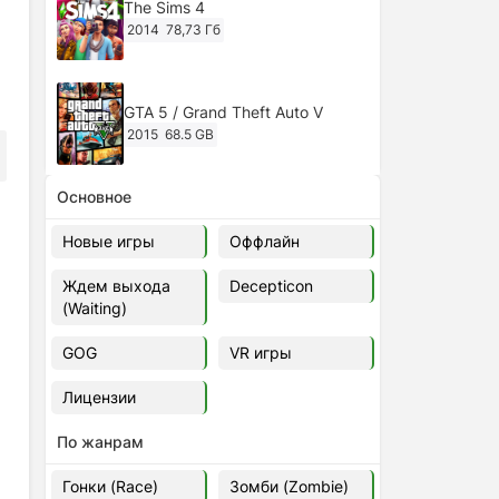
The Sims 4
2014
78,73 Гб
GTA 5 / Grand Theft Auto V
2015
68.5 GB
Основное
Ghost of Tsushima: Director's Cut
v.1053.8.1023.1614 [RePack
Новые игры
Оффлайн
Decepticon] (2024)
2024
38.5 gb
Ждем выхода
Decepticon
(Waiting)
Cyberpunk 2077
2020
49.4 GB
GOG
VR игры
Лицензии
Ghost of Tsushima: Director's Cut
v.1053.9.0623.1807 [Папка
По жанрам
игры] (2020-2024)
2020-2024
68,09 Гб
Гонки (Race)
Зомби (Zombie)