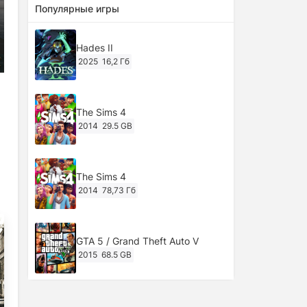
Популярные игры
Hades II
2025
16,2 Гб
The Sims 4
2014
29.5 GB
The Sims 4
2014
78,73 Гб
GTA 5 / Grand Theft Auto V
2015
68.5 GB
Ghost of Tsushima: Director's Cut