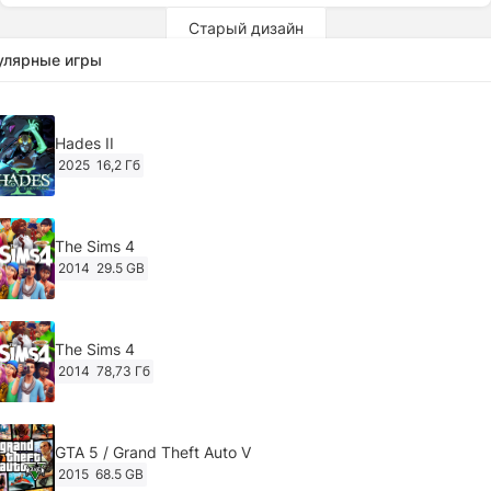
Старый дизайн
улярные игры
Hades II
2025
16,2 Гб
The Sims 4
2014
29.5 GB
The Sims 4
2014
78,73 Гб
GTA 5 / Grand Theft Auto V
2015
68.5 GB