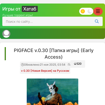
Игры от
Хатаб
Лучшие торрент игры!
PIGFACE v.0.30 [Папка игры] (Early
Access)
520
Обновлено:
21 ноя 2025, 03:54
Папка игры
v 0.30 [Новая Версия] на Русском