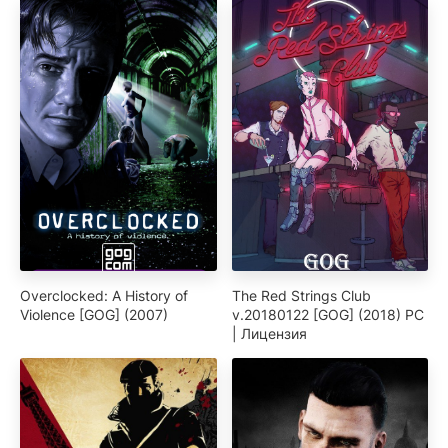
Overclocked: A History of
The Red Strings Club
Violence [GOG] (2007)
v.20180122 [GOG] (2018) PC
| Лицензия