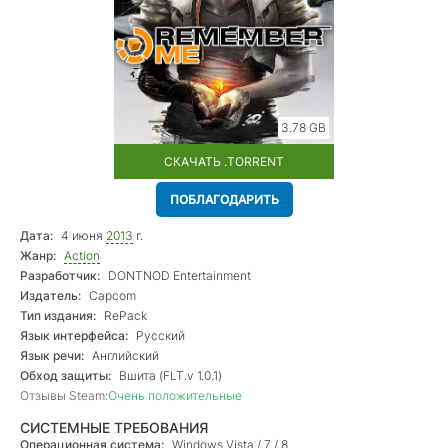
3.78 GB
СКАЧАТЬ .TORRENT
ПОБЛАГОДАРИТЬ
Дата:
4 июня
2013
г.
Жанр:
Action
Разработчик:
DONTNOD Entertainment
Издатель:
Capcom
Тип издания:
RePack
Язык интерфейса:
Русский
Язык речи:
Английский
Обход защиты:
Вшита (FLT.v 1.0.1)
Отзывы Steam:
Очень положительные
СИСТЕМНЫЕ ТРЕБОВАНИЯ
Операционная система:
Windows Vista / 7 / 8