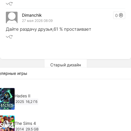
Dimanchik
0
27 мая 2026 08:09
Дайте раздачу друзья,61 % простаивает
Старый дизайн
улярные игры
Hades II
2025
16,2 Гб
The Sims 4
2014
29.5 GB