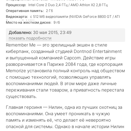
Процессор:
Intel Core 2 Duo 2,4 ГГц / AMD Athlon X2 2,8 ГГц
Оперативная память:
2 Гб
Видеокарта:
с 512 Mб видеопамяти (NVIDIA GeForce 8800 GT / ATI
Radeon HD 3850)
Место на жестком диске:
9 гб
Добавлено:
30 мая 2015, 23:49
показать подробности
Remember Me — это зрелищный экшен в стиле
киберпанк, созданный студией Dontnod Entertainment
и выпущенный компанией Capcom. Действие игры
разворачивается в Париже 2084 года, где корпорация
Memorize установила полный контроль над обществом
с помощью технологий, позволяющих управлять
воспоминаниями людей. В этом мире даже личные
переживания стали товаром, а приватность перестала
существовать.
Главная героиня — Нилин, одна из лучших охотниц за
воспоминаниями. Она умеет проникать в чужую
память и изменять её, что делает её невероятно
опасной для системы. Однако в начале истории Нилин