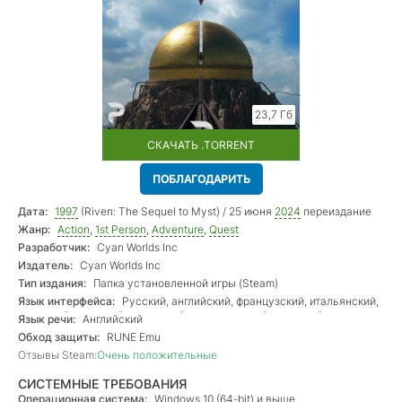
23,7 Гб
СКАЧАТЬ .TORRENT
ПОБЛАГОДАРИТЬ
Дата:
1997
(Riven: The Sequel to Myst) / 25 июня
2024
переиздание
Жанр:
Action
,
1st Person
,
Adventure
,
Quest
Разработчик:
Cyan Worlds Inc
Издатель:
Cyan Worlds Inc
Тип издания:
Папка установленной игры (Steam)
Язык интерфейса:
Русский, английский, французский, итальянский,
немецкий, польский, испанский, португальский, японский,
Язык речи:
Английский
корейский, китайский
Обход защиты:
RUNE Emu
Отзывы Steam:
Очень положительные
СИСТЕМНЫЕ ТРЕБОВАНИЯ
Операционная система:
Windows 10 (64-bit) и выше