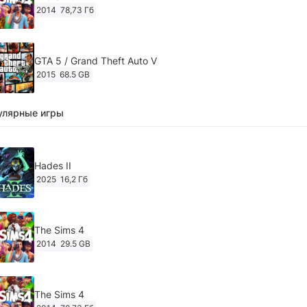
2014
78,73 Гб
GTA 5 / Grand Theft Auto V
2015
68.5 GB
улярные игры
Ghost of Tsushima: Director's Cut v.1053.8.1023.1614
[RePack Decepticon] (2024)
2024
38.5 gb
Hades II
2025
16,2 Гб
Cyberpunk 2077
2020
49.4 GB
The Sims 4
2014
29.5 GB
Ghost of Tsushima: Director's Cut v.1053.9.0623.1807 [Пап
игры] (2020-2024)
2020-2024
68,09 Гб
The Sims 4