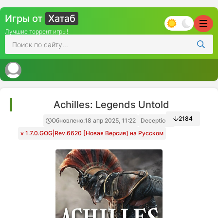
Игры от
Хатаб
Лучшие торрент игры!
Achilles: Legends Untold
2184
Обновлено:
18 апр 2025, 11:22
Decepticon
v 1.7.0.GOG|Rev.6620 [Новая Версия] на Русском