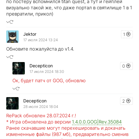
по постеру вспомнился titan quest, а тут и гейплей
визуально такой же, что даже портал в святилище 1 в 1
превратили, прикол)
Jektor
1
17 июля 2024 13:24
Обновите пожалуйста до v1.4.
Decepticon
0
17 июля 2024 18:30
Ок, будет патч от GOG, обновлю
Decepticon
2
28 июля 2024 18:04
RePack обновлен 28.07.2024 г.!
* Игра обновлена до версии
1.4.0.0.GOG|Rev.35084
Ранее скачавшие могут перехешировать и докачать
измененные файлы (987 мб), предварительно сменив