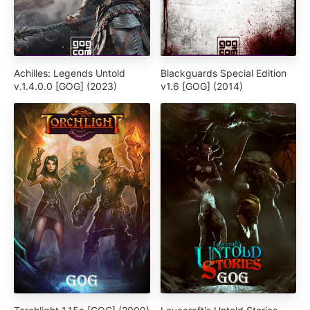
Achilles: Legends Untold
Blackguards Special Edition
v.1.4.0.0 [GOG] (2023)
v1.6 [GOG] (2014)