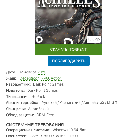
15.6 gb
СКАЧАТЬ .TORRENT
ПОБЛАГОДАРИТЬ
Дата:
02 ноября
2023
Жанр:
Decepticon
,
RPG
,
Action
Разработчик:
Dark Point Games
Издатель:
Dark Point Games
Тип издания:
RePack
Язык интерфейса:
Русский / Украинский / Английский / MULTI
Язык речи:
Английский
Обход защиты:
DRM-Free
СИСТЕМНЫЕ ТРЕБОВАНИЯ
Операционная система:
Windows 10 64-бит
Процессор:
Core i3-8100 / Ryzen 3 1200