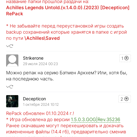
название папки прошлой раздачи на:
Achilles Legends Untold.(v.1.4.0.0).(2023) [Decepticon]
RePack
* Не забывайте перед переустановкой игры создать
backup сохранений которые хранятся в папке с игрой
по пути
\Achilles\Saved
Strikerone
1
29 июля 2024 00:23
Можно репак на серию Бэтмен Аркхем? Или, хотя бы,
на последнюю часть.
Decepticon
2
1 октября 2024 10:12
RePack обновлен 01.10.2024 г.!
* Игра обновлена до версии
1.5.0.3.GOG|Rev.35236
Ранее скачавшие могут перехешировать и докачать
измененные файлы (14.4 гб), предварительно сменив