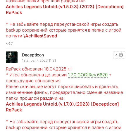
название папки прошлой раздачи на:
Achilles Legends Untold.(v.1.5.0.3).(2023) [Decepticon]
RePack
* Не забывайте перед переустановкой игры создать
backup сохранений которые хранятся в папке с игрой
по пути
\Achilles\Saved
Decepticon
4
18 апреля 2025 11:21
RePack обновлен 18.04.2025 г.!
* Игра обновлена до версии
1.7.0.GOG|Rev.6620
+
предыдущие обновления
Ранее скачавшие могут перехешировать и докачать
измененные файлы, предварительно сменив название
папки прошлой раздачи на:
Achilles Legends Untold.(v.1.7.0).(2023) [Decepticon]
RePack
* Не забывайте перед переустановкой игры создать
backup сохранений которые хранятся в папке с игрой