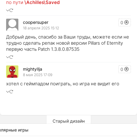
по пути
\Achilles\Saved
coopersuper
0
18 апреля 2025 15:12
Добрый день, спасибо за Ваши труды, можете если не
трудно сделать репак новой версии Pillars of Eternity
первую часть Patch 1.3.8.0.87535
mightyIlja
0
8 мая 2025 17:09
хотел с геймпадом поиграть, но игра не видит его
Старый дизайн
улярные игры