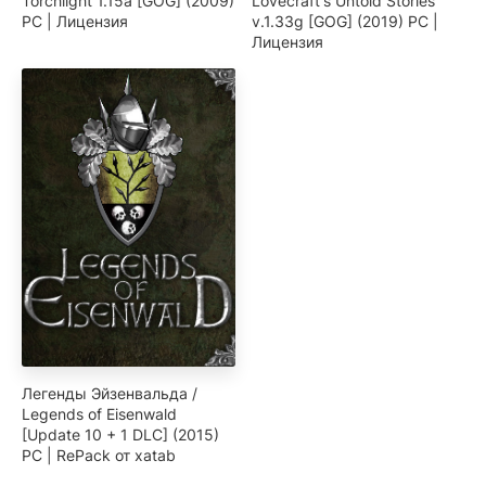
Torchlight 1.15a [GOG] (2009)
Lovecraft's Untold Stories
PC | Лицензия
v.1.33g [GOG] (2019) PC |
Лицензия
Легенды Эйзенвальда /
Legends of Eisenwald
[Update 10 + 1 DLC] (2015)
PC | RePack от xatab