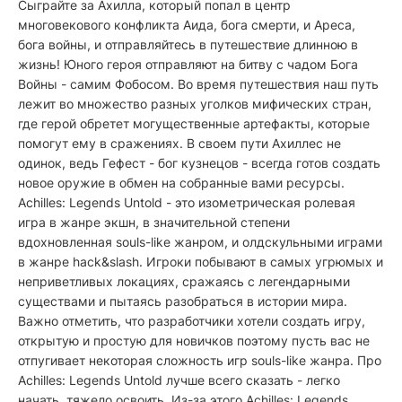
Сыграйте за Ахилла, который попал в центр
многовекового конфликта Аида, бога смерти, и Ареса,
бога войны, и отправляйтесь в путешествие длинною в
жизнь! Юного героя отправляют на битву с чадом Бога
Войны - самим Фобосом. Во время путешествия наш путь
лежит во множество разных уголков мифических стран,
где герой обретет могущественные артефакты, которые
помогут ему в сражениях. В своем пути Ахиллес не
одинок, ведь Гефест - бог кузнецов - всегда готов создать
новое оружие в обмен на собранные вами ресурсы.
Achilles: Legends Untold - это изометрическая ролевая
игра в жанре экшн, в значительной степени
вдохновленная souls-like жанром, и олдскульными играми
в жанре hack&slash. Игроки побывают в самых угрюмых и
неприветливых локациях, сражаясь с легендарными
существами и пытаясь разобраться в истории мира.
Важно отметить, что разработчики хотели создать игру,
открытую и простую для новичков поэтому пусть вас не
отпугивает некоторая сложность игр souls-like жанра. Про
Achilles: Legends Untold лучше всего сказать - легко
начать, тяжело освоить. Из-за этого Achilles: Legends