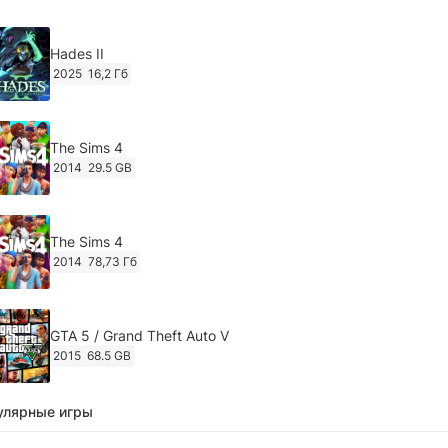
Hades II
2025
16,2 Гб
The Sims 4
2014
29.5 GB
The Sims 4
2014
78,73 Гб
GTA 5 / Grand Theft Auto V
2015
68.5 GB
улярные игры
Ghost of Tsushima: Director's Cut v.1053.8.1023.1614
[RePack Decepticon] (2024)