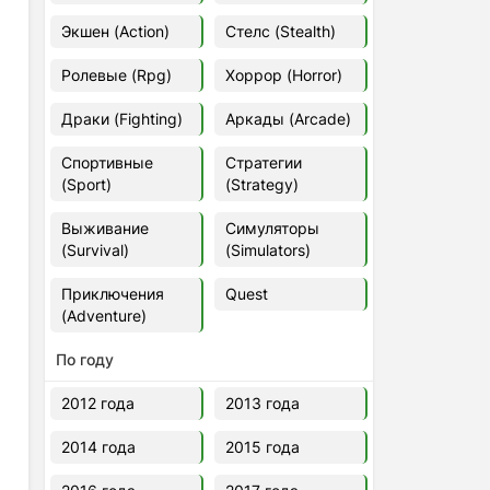
Euro Truck Simulator 2 v.1.60.1.7s
Экшен (Action)
Стелс (Stealth)
[Папка игры] (2012)
2012
37,77 Гб
Ролевые (Rpg)
Хоррор (Horror)
Драки (Fighting)
Аркады (Arcade)
Forza Horizon 5 v.688.044
[Папка игры] (2021)
Спортивные
Стратегии
2021
176,66 Гб
(Sport)
(Strategy)
Выживание
Симуляторы
V Rising
(Survival)
(Simulators)
2024
3.4 gb
Приключения
Quest
(Adventure)
По году
2012 года
2013 года
2014 года
2015 года