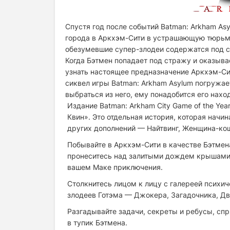
Спустя год после событий Batman: Arkham As
города в Аркхэм-Сити в устрашающую тюрьму
обезумевшие супер-злодеи содержатся под с
Когда Бэтмен попадает под стражу и оказыв
узнать настоящее предназначение Аркхэм-Си
сиквел игры Batman: Arkham Asylum погружает
выбраться из него, ему понадобится его наход
Издание Batman: Arkham City Game of the Y
Квин». Это отдельная история, которая начи
других дополнений — Найтвинг, Женщина-кош
Побывайте в Аркхэм-Сити в качестве Бэтмен
пронеситесь над залитыми дождем крышами Г
вашем Маке приключения.
Столкнитесь лицом к лицу с галереей психи
злодеев Готэма — Джокера, Загадочника, Дву
Разгадывайте задачи, секреты и ребусы, спр
в тупик Бэтмена.