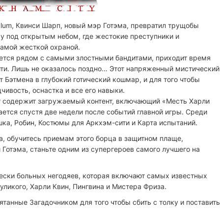
ylum, Квинси Шарп, новый мэр Готэма, превратил трущобы
 под открытым небом, где жестокие преступники и
амой жесткой охраной.
ается рядом с самыми злостными бандитами, приходит время
ти. Лишь не оказалось поздно… Этот напряженный мистический
 Бэтмена в глубокий готический кошмар, и для того чтобы
чивость, оснастка и все его навыки.
ear содержит загружаемый контент, включающий «Месть Харли
нается спустя две недели после событий главной игры. Среди
ка, Робин, Костюмы для Аркхэм-сити и Карта испытаний.
а, обучитесь приемам этого борца в защитном плаще,
отэма, станьте одним из супергероев самого лучшего на
чески больных негодяев, которая включают самых известных
ликого, Харли Квин, Пингвина и Мистера Фриза.
ятанные Загадочником для того чтобы сбить с толку и поставить