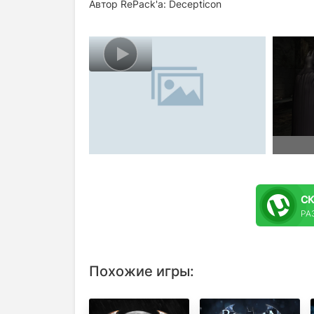
Автор RePack'a: Decepticon
С
РАЗ
Похожие игры: