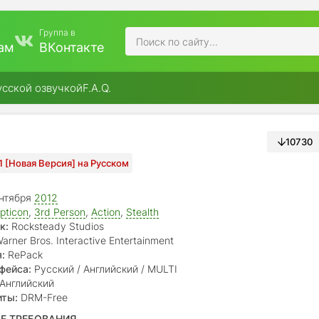
Группа в
ам
ВКонтакте
усской озвучкой
F.A.Q.
10730
.1 [Новая Версия] на Русском
нтября
2012
pticon
,
3rd Person
,
Action
,
Stealth
к:
Rocksteady Studios
arner Bros. Interactive Entertainment
:
RePack
фейса:
Русский / Английский / MULTI
Английский
иты:
DRM-Free
Е ТРЕБОВАНИЯ