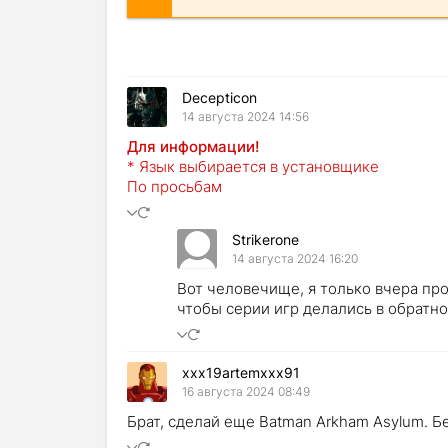
Decepticon
14 августа 2024 14:56
Для информации!
* Язык выбирается в установщике
По просьбам
Strikerone
14 августа 2024 16:20
Вот человечище, я только вчера про
чтобы серии игр делались в обратно
xxx19artemxxx91
16 августа 2024 08:49
Брат, сделай еще Batman Arkham Asylum. Б