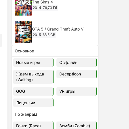
The Sims 4
2014
78,73 Гб
GTA 5 / Grand Theft Auto V
2015
68.5 GB
Основное
Ghost of Tsushima: Director's Cut
v.1053.8.1023.1614 [RePack
Новые игры
Оффлайн
Decepticon] (2024)
2024
38.5 gb
Ждем выхода
Decepticon
(Waiting)
Cyberpunk 2077
2020
49.4 GB
GOG
VR игры
Лицензии
Ghost of Tsushima: Director's Cut
v.1053.9.0623.1807 [Папка
По жанрам
игры] (2020-2024)
2020-2024
68,09 Гб
Гонки (Race)
Зомби (Zombie)