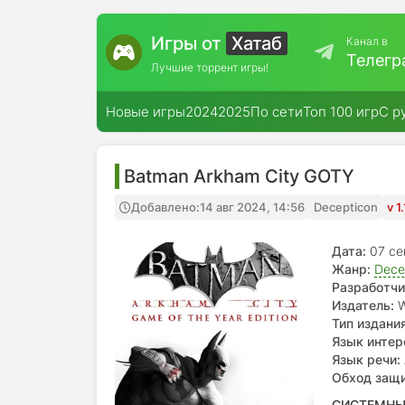
Игры от
Хатаб
Канал в
Телегр
Лучшие торрент игры!
Новые игры
2024
2025
По сети
Топ 100 игр
С р
Batman Arkham City GOTY
Добавлено:
14 авг 2024, 14:56
Decepticon
v 1
Дата:
07 се
Жанр:
Dece
Разработчи
Издатель:
W
Тип издания
Язык интер
Язык речи:
Обход защ
СИСТЕМНЫ