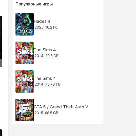
Популярные игры
Hades II
2025
16,2 Гб
The Sims 4
2014
29.5 GB
The Sims 4
2014
78,73 Гб
GTA 5 / Grand Theft Auto V
2015
68.5 GB
Ghost of Tsushima: Director's Cut