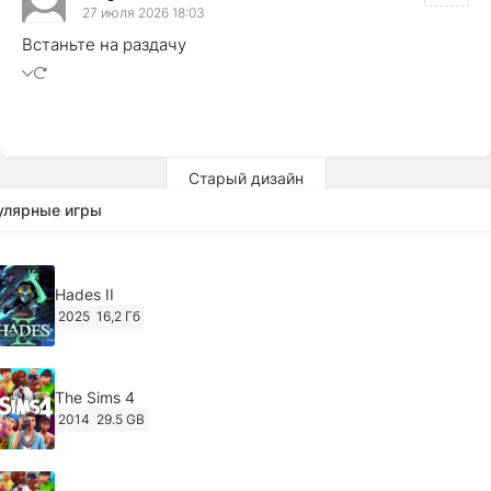
27 июля 2026 18:03
Встаньте на раздачу
Старый дизайн
улярные игры
Hades II
2025
16,2 Гб
The Sims 4
2014
29.5 GB