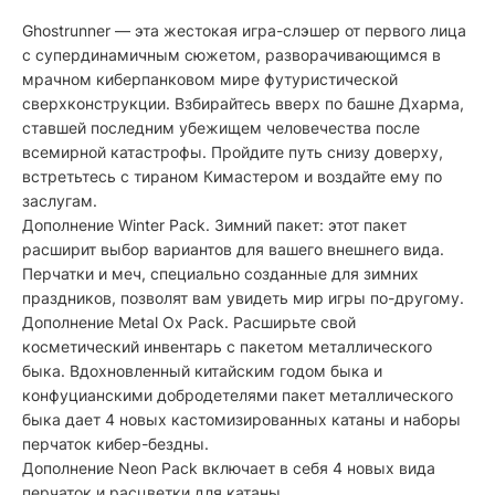
Ghostrunner — эта жестокая игра-слэшер от первого лица
с супердинамичным сюжетом, разворачивающимся в
мрачном киберпанковом мире футуристической
сверхконструкции. Взбирайтесь вверх по башне Дхарма,
ставшей последним убежищем человечества после
всемирной катастрофы. Пройдите путь снизу доверху,
встретьтесь с тираном Кимастером и воздайте ему по
заслугам.
Дополнение Winter Pack. Зимний пакет: этот пакет
расширит выбор вариантов для вашего внешнего вида.
Перчатки и меч, специально созданные для зимних
праздников, позволят вам увидеть мир игры по-другому.
Дополнение Metal Ox Pack. Расширьте свой
косметический инвентарь с пакетом металлического
быка. Вдохновленный китайским годом быка и
конфуцианскими добродетелями пакет металлического
быка дает 4 новых кастомизированных катаны и наборы
перчаток кибер-бездны.
Дополнение Neon Pack включает в себя 4 новых вида
перчаток и расцветки для катаны.