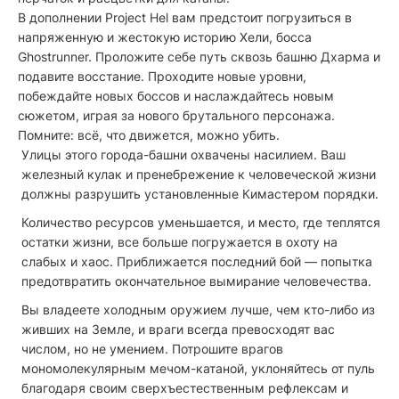
В дополнении Project Hel вам предстоит погрузиться в
напряженную и жестокую историю Хели, босса
Ghostrunner. Проложите себе путь сквозь башню Дхарма и
подавите восстание. Проходите новые уровни,
побеждайте новых боссов и наслаждайтесь новым
сюжетом, играя за нового брутального персонажа.
Помните: всё, что движется, можно убить.
Улицы этого города-башни охвачены насилием. Ваш
железный кулак и пренебрежение к человеческой жизни
должны разрушить установленные Кимастером порядки.
Количество ресурсов уменьшается, и место, где теплятся
остатки жизни, все больше погружается в охоту на
слабых и хаос. Приближается последний бой — попытка
предотвратить окончательное вымирание человечества.
Вы владеете холодным оружием лучше, чем кто-либо из
живших на Земле, и враги всегда превосходят вас
числом, но не умением. Потрошите врагов
мономолекулярным мечом-катаной, уклоняйтесь от пуль
благодаря своим сверхъестественным рефлексам и