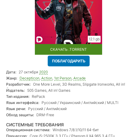
12.1 gb
СКАЧАТЬ .TORRENT
ПОБЛАГОДАРИТЬ
Дата:
27 октября
2020
Жанр:
Decepticon
,
Action
,
1st Person
,
Arcade
Разработчик:
One More Level, 3D Realms, Slipgate Ironworks, All in!
Games
Издатель:
505 Games, All in! Games
Тип издания:
RePack
Язык интерфейса:
Русский / Украинский / Английский / MULTI
Язык речи:
Русский / Английский
Обход защиты:
DRM-Free
СИСТЕМНЫЕ ТРЕБОВАНИЯ
Операционная система:
Windows 7/8.1/10/11 64-бит
Процессор:
Core i5-2500K 3.3 ГГц / Phenom II X4 965 3.4 ГГц