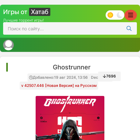
Игры от
Хатаб
Лучшие торрент игры!
Ghostrunner
7696
Добавлено:
19 авг 2024, 13:56
Decepticon
v 42507.446 [Новая Версия] на Русском