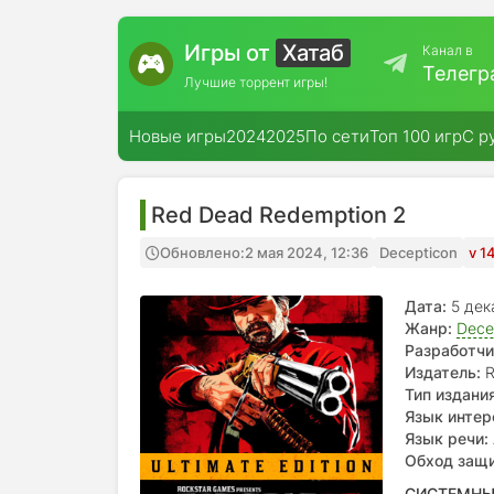
Игры от
Хатаб
Канал в
Телегр
Лучшие торрент игры!
Новые игры
2024
2025
По сети
Топ 100 игр
С р
Red Dead Redemption 2
Обновлено:
2 мая 2024, 12:36
Decepticon
v 1
Дата:
5 дек
Жанр:
Dece
Разработчи
Издатель:
R
Тип издания
Язык интер
Язык речи:
Обход защ
СИСТЕМНЫ