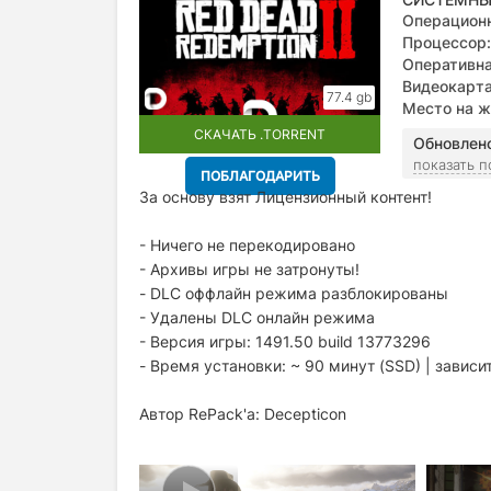
Операционн
Процессор:
Оперативна
Видеокарта
77.4 gb
Место на ж
СКАЧАТЬ .TORRENT
Обновлен
показать 
ПОБЛАГОДАРИТЬ
За основу взят Лицензионный контент!
- Ничего не перекодировано
- Архивы игры не затронуты!
- DLC оффлайн режима разблокированы
- Удалены DLC онлайн режима
- Версия игры: 1491.50 build 13773296
- Время установки: ~ 90 минут (SSD) | завис
Автор RePack'a: Decepticon