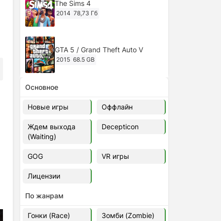
The Sims 4
2014
78,73 Гб
GTA 5 / Grand Theft Auto V
2015
68.5 GB
Основное
Ghost of Tsushima: Director's Cut
v.1053.8.1023.1614 [RePack
Новые игры
Оффлайн
Decepticon] (2024)
2024
38.5 gb
Ждем выхода
Decepticon
(Waiting)
Cyberpunk 2077
2020
49.4 GB
GOG
VR игры
Лицензии
Ghost of Tsushima: Director's Cut
v.1053.9.0623.1807 [Папка
По жанрам
игры] (2020-2024)
2020-2024
68,09 Гб
Гонки (Race)
Зомби (Zombie)