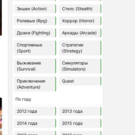
Euro Truck Simulator 2 v.1.60.1.7s
Экшен (Action)
Стелс (Stealth)
[Папка игры] (2012)
2012
37,77 Гб
Ролевые (Rpg)
Хоррор (Horror)
Драки (Fighting)
Аркады (Arcade)
Forza Horizon 5 v.688.044
[Папка игры] (2021)
Спортивные
Стратегии
2021
176,66 Гб
(Sport)
(Strategy)
Выживание
Симуляторы
V Rising
(Survival)
(Simulators)
2024
3.4 gb
Приключения
Quest
(Adventure)
По году
2012 года
2013 года
2014 года
2015 года