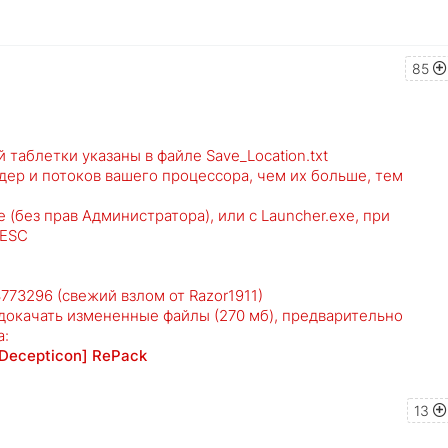
85
 таблетки указаны в файле Save_Location.txt
ядер и потоков вашего процессора, чем их больше, тем
е (без прав Администратора), или с Launcher.exe, при
 ESC
3773296 (свежий взлом от Razor1911)
докачать измененные файлы (270 мб), предварительно
а:
[Decepticon] RePack
13