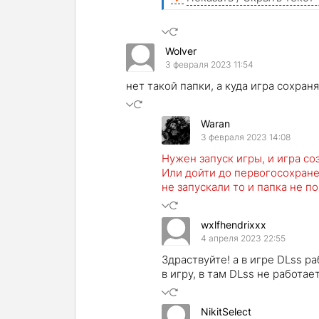
Wolver
3 февраля 2023 11:54
нет такой папки, а куда игра сохра
Waran
3 февраля 2023 14:08
Нужен запуск игры, и игра со
Или дойти до первогосохранен
не запускали то и папка не п
wxlfhendrixxx
4 апреля 2023 22:55
Здраствуйте! а в игре DLss р
в игру, в там DLss не работ
NikitSelect