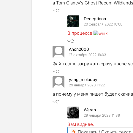
а Tom Clancy's Ghost Recon: Wildland
Decepticon
20 февраля 2022 10:08
В процессе
Anon2000
17 октября 2022 19:03
Файл с длс загружать сразу после у
yang_molodoy
29 января 2023 11:22
а почему у меня пишет будет скачив
Waran
29 января 2023 11:39
Вам виднее.
Показать / Скрыть текст