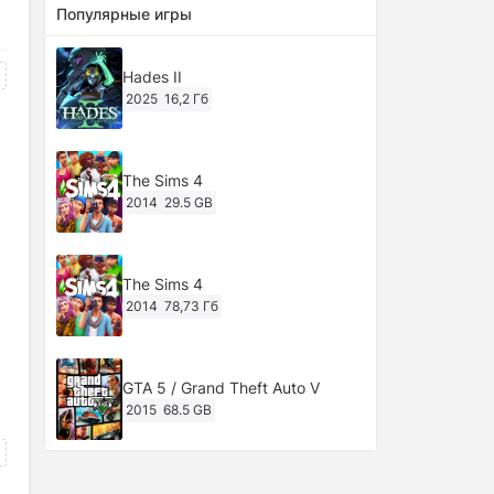
Популярные игры
Hades II
2025
16,2 Гб
The Sims 4
2014
29.5 GB
The Sims 4
2014
78,73 Гб
GTA 5 / Grand Theft Auto V
2015
68.5 GB
Ghost of Tsushima: Director's Cut