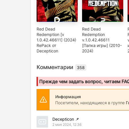
Red Dead
Red Dead
Redemption [v
Redemption
1.0.42.46611] (2024)
v.1.0.42.46611
RePack от
[Папка игры] (2010-
Decepticon
2024)
Комментарии
358
Прежде чем задать вопрос, читаем FA
Информация
Посетители, находящиеся в группе
Г
Decepticon
📌
2 мая 2024, 12:36