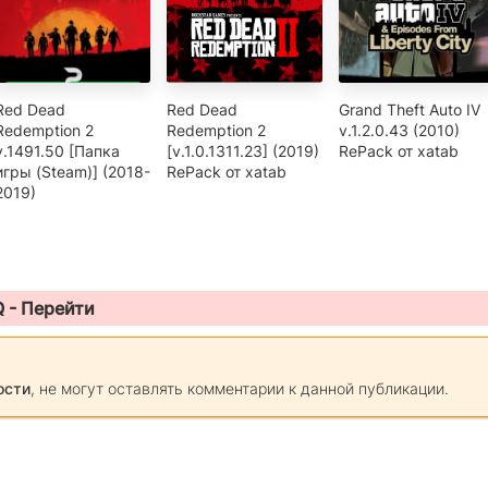
Red Dead
Red Dead
Grand Theft Auto IV
Redemption 2
Redemption 2
v.1.2.0.43 (2010)
v.1491.50 [Папка
[v.1.0.1311.23] (2019)
RePack от xatab
игры (Steam)] (2018-
RePack от xatab
2019)
Q -
Перейти
ости
, не могут оставлять комментарии к данной публикации.