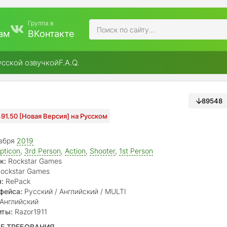
Группа в
ам
ВКонтакте
усской озвучкой
F.A.Q.
89548
491.50 [Новая Версия] на Русском
абря
2019
pticon
,
3rd Person
,
Action
,
Shooter
,
1st Person
к:
Rockstar Games
ockstar Games
:
RePack
фейса:
Русский / Английский / MULTI
Английский
иты:
Razor1911
Е ТРЕБОВАНИЯ