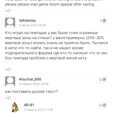
please please load game dosnt appear after saving
Vafolomey
1
3 июня 2022 08:28
Кто играл на гемпадах у вас были тоже огромные
мертвые зоны на стиках? у меня примерно (20%-30%
мертвой зоны) играть очень не приятно было. Пытался
в нети что то найти, так и не нашел кроме
подозрительного форума где кто то написал что от икс
бок гемпада проблем с мертвой зоной нету.
Ariychuk_666
0
21 марта 2023 20:58
как поставить руский текст?
AR-81
0
21 марта 2023 21:18