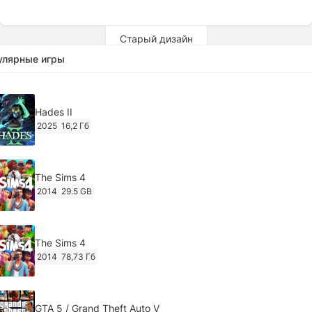
Старый дизайн
улярные игры
Hades II
2025
16,2 Гб
The Sims 4
2014
29.5 GB
The Sims 4
2014
78,73 Гб
GTA 5 / Grand Theft Auto V