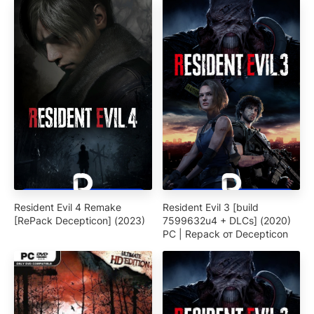
Resident Evil 4 Remake
Resident Evil 3 [build
[RePack Decepticon] (2023)
7599632u4 + DLCs] (2020)
PC | Repack от Decepticon