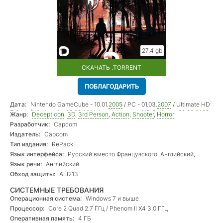
27.4 gb
СКАЧАТЬ .TORRENT
ПОБЛАГОДАРИТЬ
Дата:
Nintendo GameCube - 10.01.
2005
/ PC - 01.03.
2007
/ Ultimate HD
Edition (Windows) – 28.02.
2014
/ модификация HD Project – 02.02.
2022
Жанр:
Decepticon
,
3D
,
3rd Person
,
Action
,
Shooter
,
Horror
Разработчик:
Capcom
Издатель:
Capcom
Тип издания:
RePack
Язык интерфейса:
Русский вместо Французского, Английский,
Немецкий, Испанский, Итальянский
Язык речи:
Английский
Обход защиты:
ALI213
СИСТЕМНЫЕ ТРЕБОВАНИЯ
Операционная система:
Windows 7 и выше
Процессор:
Core 2 Quad 2.7 ГГц / Phenom II X4 3.0 ГГц
Оперативная память:
4 ГБ