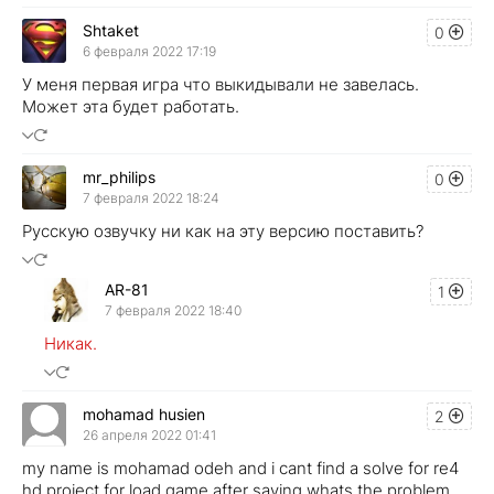
Shtaket
0
6 февраля 2022 17:19
У меня первая игра что выкидывали не завелась.
Может эта будет работать.
mr_philips
0
7 февраля 2022 18:24
Русскую озвучку ни как на эту версию поставить?
AR-81
1
7 февраля 2022 18:40
Никак.
mohamad husien
2
26 апреля 2022 01:41
my name is mohamad odeh and i cant find a solve for re4
hd project for load game after saving whats the problem