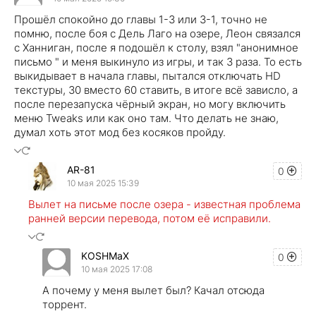
Прошёл спокойно до главы 1-3 или 3-1, точно не
помню, после боя с Дель Лаго на озере, Леон связался
с Ханниган, после я подошёл к столу, взял "анонимное
письмо " и меня выкинуло из игры, и так 3 раза. То есть
выкидывает в начала главы, пытался отключать HD
текстуры, 30 вместо 60 ставить, в итоге всё зависло, а
после перезапуска чёрный экран, но могу включить
меню Tweaks или как оно там. Что делать не знаю,
думал хоть этот мод без косяков пройду.
AR-81
0
10 мая 2025 15:39
Вылет на письме после озера - известная проблема
ранней версии перевода, потом её исправили.
KOSHMaX
0
10 мая 2025 17:08
А почему у меня вылет был? Качал отсюда
торрент.