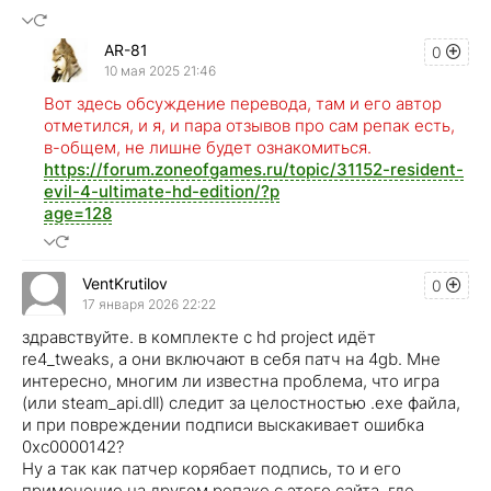
AR-81
0
10 мая 2025 21:46
Вот здесь обсуждение перевода, там и его автор
отметился, и я, и пара отзывов про сам репак есть,
в-общем, не лишне будет ознакомиться.
https://forum.zoneofgames.ru/topic/31152-resident-
evil-4-ultimate-hd-edition/?p
age=128
VentKrutilov
0
17 января 2026 22:22
здравствуйте. в комплекте с hd project идёт
re4_tweaks, а они включают в себя патч на 4gb. Мне
интересно, многим ли известна проблема, что игра
(или steam_api.dll) следит за целостностью .exe файла,
и при повреждении подписи выскакивает ошибка
0xc0000142?
Ну а так как патчер корябает подпись, то и его
применение на другом репаке с этого сайта, где