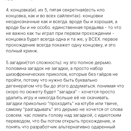
4. концовка(и). их 5, пятая секретная(есть нло
концовка, как и во всех сайлентах). концовки
неоднозначные как и всегда. вроде бы и хорошая, а
вроде бы и не особо. единственная предьява - то что
не важно как ты играл при первом прохождении -
концовка будет всегда одна и та же, у ВСЕХ. первое
прохождение всегда покажет одну концовку, и это
полный кринж.
5.загадки(топ сложность): ну это полное дерьмо.
половина загадок не загадки, а просто набор
шизофренических приколов, которые без гайдов не
пройти, потому что нужно быть буквально
дегенератом что бы до этого додуматься. понимая что
скоро по сюжету будет "загадка" - хочется просто
удалить игру и никогда больше её не скачивать.
загадки прикольно "проходить" на ютубе или твиче,
самому "разгадывать" это дерьмо не хочется от слова
совсем. час ломать голову над загадкой, с идиотским
переводом, что бы потом открыть прохождение, и
понять что разработчик альтернативно одаренный