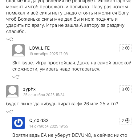
слабые когда управления не реагирует..Элементарные
моменты чтоб пробежать и погибаю..Пару раз ножом
помахал и всё силы нету ..надо стоять и молится Богу
чтоб Боженька силы мне дал бы и нож поднять и
ударить по врагу. Игра не зашла.А автору за раздачу
спасибо.
LOW_LIFE
2
19 октября 2025 17:08
Skill issue. Игра простейшая. Даже на самой высокой
сложности, умирать надо постараться.
zyphx
3
25 сентября 2025 15:24
будет ли когда нибудь пиратка фк 26 или 25 и тп?
Q_c0ld32
2
14 октября 2025 19:55
Врятли ведь EA не уберут DEVUNO, а сейчас никто