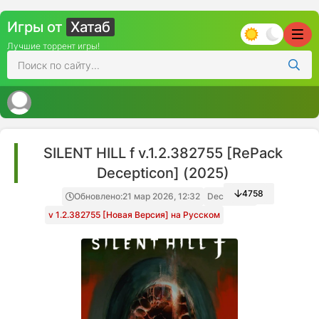
Игры от
Хатаб
Лучшие торрент игры!
SILENT HILL f v.1.2.382755 [RePack
Decepticon] (2025)
4758
Обновлено:
21 мар 2026, 12:32
Decepticon
v 1.2.382755 [Новая Версия] на Русском