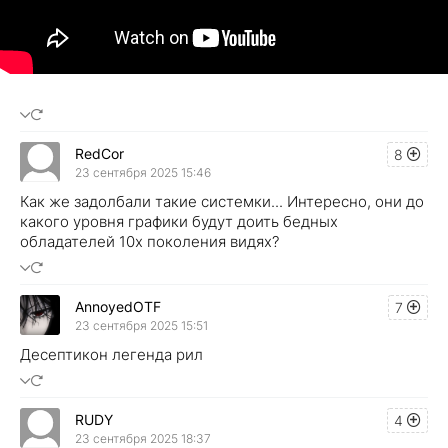
RedCor
8
23 сентября 2025 15:46
Как же задолбали такие системки... Интересно, они до
какого уровня графики будут доить бедных
обладателей 10х поколения видях?
AnnoyedOTF
7
23 сентября 2025 15:51
Десептикон легенда рил
RUDY
4
23 сентября 2025 18:37