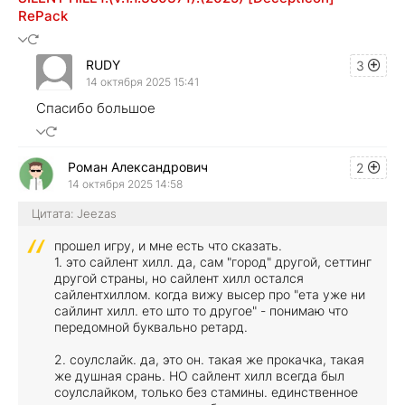
RePack
RUDY
3
14 октября 2025 15:41
Спасибо большое
Роман Александрович
2
14 октября 2025 14:58
Цитата: Jeezas
прошел игру, и мне есть что сказать.
1. это сайлент хилл. да, сам "город" другой, сеттинг
другой страны, но сайлент хилл остался
сайлентхиллом. когда вижу высер про "ета уже ни
сайлинт хилл. ето што то другое" - понимаю что
передомной буквально ретард.
2. соулслайк. да, это он. такая же прокачка, такая
же душная срань. НО сайлент хилл всегда был
соулслайком, только без стамины. единственное