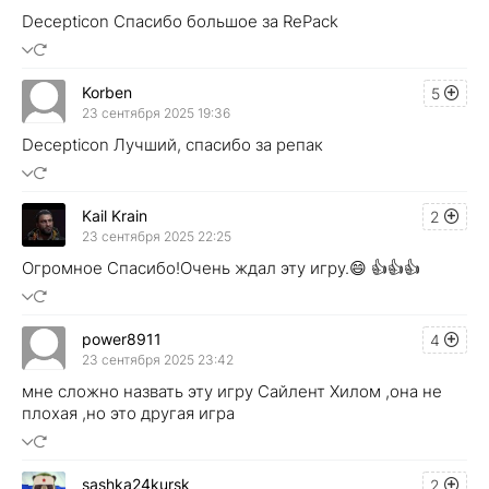
Decepticon Спасибо большое за RePack
Korben
5
23 сентября 2025 19:36
Decepticon Лучший, спасибо за репак
Kail Krain
2
23 сентября 2025 22:25
Огромное Спасибо!Очень ждал эту игру.😄 👍👍👍
power8911
4
23 сентября 2025 23:42
мне сложно назвать эту игру Сайлент Хилом ,она не
плохая ,но это другая игра
sashka24kursk
2