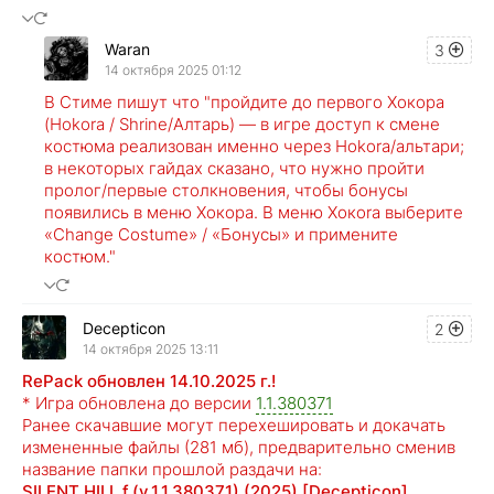
Waran
3
14 октября 2025 01:12
В Стиме пишут что "пройдите до первого Хокора
(Hokora / Shrine/Алтарь) — в игре доступ к смене
костюма реализован именно через Hokora/альтари;
в некоторых гайдах сказано, что нужно пройти
пролог/первые столкновения, чтобы бонусы
появились в меню Хокора. В меню Хокora выберите
«Change Costume» / «Бонусы» и примените
костюм."
Decepticon
2
14 октября 2025 13:11
RePack обновлен 14.10.2025 г.!
* Игра обновлена до версии
1.1.380371
Ранее скачавшие могут перехешировать и докачать
измененные файлы (281 мб), предварительно сменив
название папки прошлой раздачи на:
SILENT HILL f.(v.1.1.380371).(2025) [Decepticon]