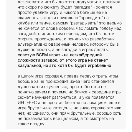
дегенератом что бы до этого додуматься. понимая
что скоро по сюжету будет "загадка" - хочется
просто удалить игру и никогда больше её не
скачивать. загадки прикольно "проходить" на
ютубе или твиче, самому "разгадывать" это дерьмо
не хочется от слова совсем. час ломать голову над
загадкой, с идиотским переводом, что бы потом
открыть прохождение, и понять что разработчик
альтернативно одаренный человек, которому бы в
дурке полежать, а не загадки в играх делать.
советую ВСЕМ играть на легкой\средней
сложности загадок. от этого игра не станет
казуальной, но это хотя бы будет играбельно
в целом игра хорошая, правда первую треть игры
вообще хз че происходит из-за чего становится
душновато и скучненько, просто беготня не
понятно зачем и почему, но ближе к середине игры
сюжет начинает разгоняться, и уже появляется
ИНТЕРЕС а не простая беготня по локациям. еще в
игре брутальные катсцены, не знаю хорошо это или
нет, но удивило. они прям брутальные, хорошо хоть
не показывалось всё целиком, а то смотреть на
такое впадлу