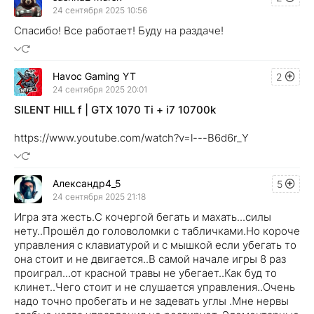
24 сентября 2025 10:56
Спасибо! Все работает! Буду на раздаче!
Havoc Gaming YT
2
24 сентября 2025 20:01
SILENT HILL f | GTX 1070 Ti + i7 10700k
https://www.youtube.com/watch?v=l---B6d6r_Y
Александр4_5
5
24 сентября 2025 21:18
Игра эта жесть.С кочергой бегать и махать...силы
нету..Прошёл до головоломки с табличками.Но короче
управления с клавиатурой и с мышкой если убегать то
она стоит и не двигается..В самой начале игры 8 раз
проиграл...от красной травы не убегает..Как буд то
клинет..Чего стоит и не слушается управления..Очень
надо точно пробегать и не задевать углы .Мне нервы