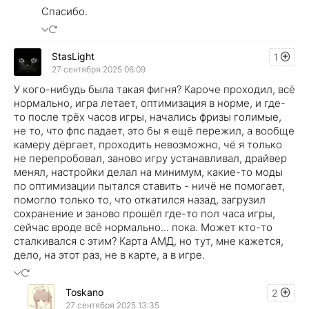
Спасибо.
StasLight
1
27 сентября 2025 06:09
У кого-нибудь была такая фигня? Кароче проходил, всё
нормально, игра летает, оптимизация в норме, и где-
то после трёх часов игры, начались фризы голимые,
не то, что фпс падает, это бы я ещё пережил, а вообще
камеру дёргает, проходить невозможно, чё я только
не перепробовал, заново игру устанавливал, драйвер
менял, настройки делал на минимум, какие-то моды
по оптимизации пытался ставить - ничё не помогает,
помогло только то, что откатился назад, загрузил
сохранение и заново прошёл где-то пол часа игры,
сейчас вроде всё нормально... пока. Может кто-то
сталкивался с этим? Карта АМД, но тут, мне кажется,
дело, на этот раз, не в карте, а в игре.
Toskano
2
27 сентября 2025 13:35