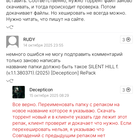
вставить. Соответственно, нужно торрент файл заново
скачивать, и тогда происходит проверка. Потом
докачивает файлы. Но хешировать не всегда можно.
Нужно читать, что пишут на сайте.
RUDY
3
14 октября 2025 23:55
немного ошибся не могу подправить комментарий
только заново написать
название папки должно быть такое SILENT HILL f.
(v.1.1.380371).(2025) [Decepticon] RePack
Decepticon
3
15 октября 2025 08:29
Все верно. Переименовать папку с репаком на
новое название которое я указываю. Скачать
торрент новый и в клиенте указать где лежит этот
репак, клиент проверит и докачает что нужно. Если
перехешировать нельзя, я указываю что
Совпадений с предыдущим репаком нет