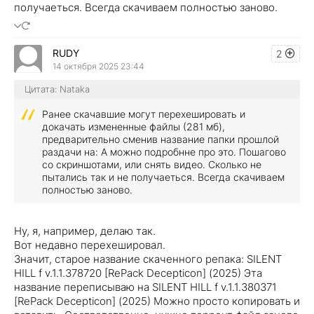
получаеться. Всегда скачиваем полностью заново.
RUDY
2
14 октября 2025 23:44
Цитата: Nataka
Ранее скачавшие могут перехешировать и
докачать измененные файлы (281 мб),
предварительно сменив название папки прошлой
раздачи на: А можно подробнне про это. Пошагово
со скриншотами, или снять видео. Сколько не
пытались так и не получаеться. Всегда скачиваем
полностью заново.
Ну, я, например, делаю так.
Вот недавно перехешировал.
Значит, старое название скаченного репака: SILENT
HILL f v.1.1.378720 [RePack Decepticon] (2025) Эта
название переписываю на SILENT HILL f v.1.1.380371
[RePack Decepticon] (2025) Можно просто копировать и