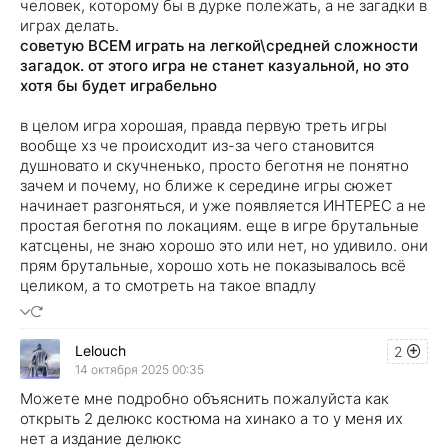
человек, которому бы в дурке полежать, а не загадки в
играх делать.
советую ВСЕМ играть на легкой\средней сложности
загадок. от этого игра не станет казуальной, но это
хотя бы будет играбельно
в целом игра хорошая, правда первую треть игры
вообще хз че происходит из-за чего становится
душновато и скучненько, просто беготня не понятно
зачем и почему, но ближе к середине игры сюжет
начинает разгоняться, и уже появляется ИНТЕРЕС а не
простая беготня по локациям. еще в игре брутальные
катсцены, не знаю хорошо это или нет, но удивило. они
прям брутальные, хорошо хоть не показывалось всё
целиком, а то смотреть на такое впадлу
Lelouch
2
14 октября 2025 00:35
Можете мне подробно объяснить пожалуйста как
открыть 2 делюкс костюма на хинако а то у меня их
нет а издание делюкс