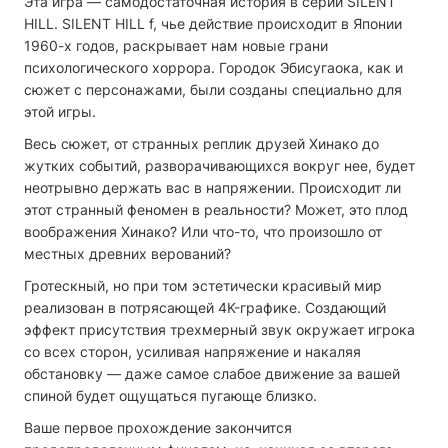
Эта игра — самодостаточная история в серии SILENT
HILL. SILENT HILL f, чье действие происходит в Японии
1960-х годов, раскрывает нам новые грани
психологического хоррора. Городок Эбисугаока, как и
сюжет с персонажами, были созданы специально для
этой игры.
Весь сюжет, от странных реплик друзей Хинако до
жутких событий, разворачивающихся вокруг нее, будет
неотрывно держать вас в напряжении. Происходит ли
этот странный феномен в реальности? Может, это плод
воображения Хинако? Или что-то, что произошло от
местных древних верований?
Гротескный, но при том эстетически красивый мир
реализован в потрясающей 4K-графике. Создающий
эффект присутствия трехмерный звук окружает игрока
со всех сторон, усиливая напряжение и накаляя
обстановку — даже самое слабое движение за вашей
спиной будет ощущаться пугающе близко.
Ваше первое прохождение закончится