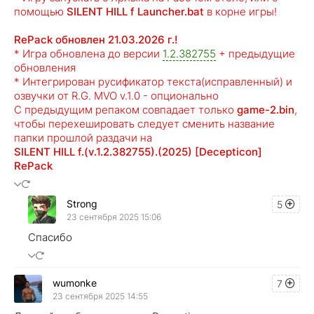
помощью
SILENT HILL f Launcher.bat
в корне игры!
RePack обновлен 21.03.2026 г.!
* Игра обновлена до версии
1.2.382755
+ предыдущие
обновления
* Интегрирован русификатор текста(исправленный) и
озвучки от R.G. MVO v.1.0 - опционально
С предыдущим репаком совпадает только
game-2.bin
,
чтобы перехешировать следует сменить название
папки прошлой раздачи на
SILENT HILL f.(v.1.2.382755).(2025) [Decepticon]
RePack
Strong
5
23 сентября 2025 15:06
Спасибо
wumonke
7
23 сентября 2025 14:55