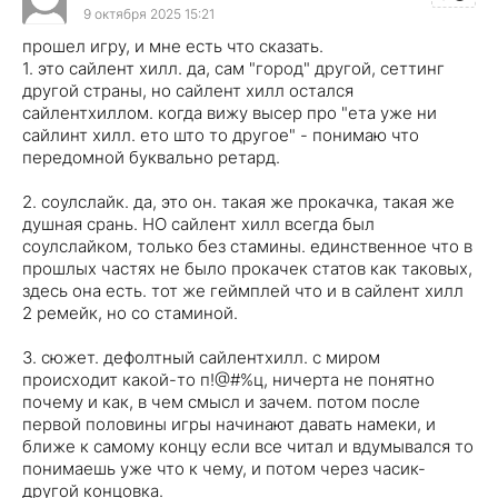
9 октября 2025 15:21
прошел игру, и мне есть что сказать.
1. это сайлент хилл. да, сам "город" другой, сеттинг
другой страны, но сайлент хилл остался
сайлентхиллом. когда вижу высер про "ета уже ни
сайлинт хилл. ето што то другое" - понимаю что
передомной буквально ретард.
2. соулслайк. да, это он. такая же прокачка, такая же
душная срань. НО сайлент хилл всегда был
соулслайком, только без стамины. единственное что в
прошлых частях не было прокачек статов как таковых,
здесь она есть. тот же геймплей что и в сайлент хилл
2 ремейк, но со стаминой.
3. сюжет. дефолтный сайлентхилл. с миром
происходит какой-то п!@#%ц, ничерта не понятно
почему и как, в чем смысл и зачем. потом после
первой половины игры начинают давать намеки, и
ближе к самому концу если все читал и вдумывался то
понимаешь уже что к чему, и потом через часик-
другой концовка.