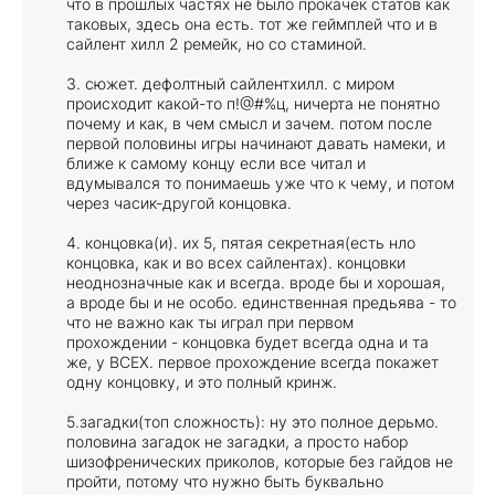
что в прошлых частях не было прокачек статов как
таковых, здесь она есть. тот же геймплей что и в
сайлент хилл 2 ремейк, но со стаминой.
3. сюжет. дефолтный сайлентхилл. с миром
происходит какой-то п!@#%ц, ничерта не понятно
почему и как, в чем смысл и зачем. потом после
первой половины игры начинают давать намеки, и
ближе к самому концу если все читал и
вдумывался то понимаешь уже что к чему, и потом
через часик-другой концовка.
4. концовка(и). их 5, пятая секретная(есть нло
концовка, как и во всех сайлентах). концовки
неоднозначные как и всегда. вроде бы и хорошая,
а вроде бы и не особо. единственная предьява - то
что не важно как ты играл при первом
прохождении - концовка будет всегда одна и та
же, у ВСЕХ. первое прохождение всегда покажет
одну концовку, и это полный кринж.
5.загадки(топ сложность): ну это полное дерьмо.
половина загадок не загадки, а просто набор
шизофренических приколов, которые без гайдов не
пройти, потому что нужно быть буквально