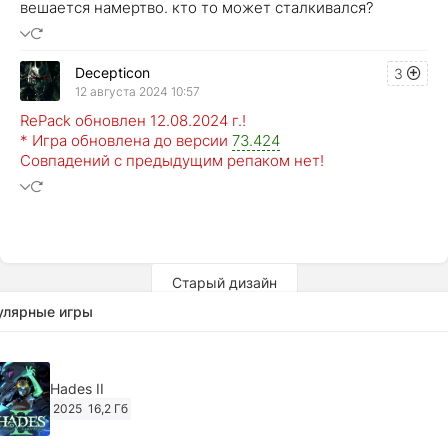
вешается намертво. кто то может сталкивался?
Decepticon
3
12 августа 2024 10:57
RePack обновлен 12.08.2024 г.!
* Игра обновлена до версии
73.424
Совпадений с предыдущим репаком нет!
Старый дизайн
улярные игры
Hades II
2025
16,2 Гб