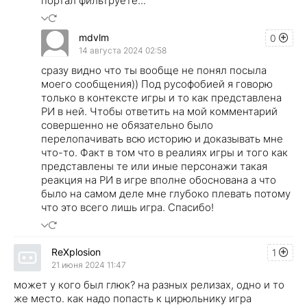
портал фильтруете...
mdvlm
0
14 августа 2024 02:58
сразу видно что ты вообще не понял посыла
моего сообщения)) Под русофобией я говорю
только в контексте игры и то как представлена
РИ в ней. Чтобы ответить на мой комментарий
совершенно не обязательно было
перелопачивать всю историю и доказывать мне
что-то. Факт в том что в реалиях игры и того как
представлены те или иные персонажи такая
реакция на РИ в игре вполне обоснована а что
было на самом деле мне глубоко плевать потому
что это всего лишь игра. Спасибо!
ReXplosion
1
21 июня 2024 11:47
может у кого был глюк? на разных релизах, одно и то
же место. как надо попасть к цирюльнику игра