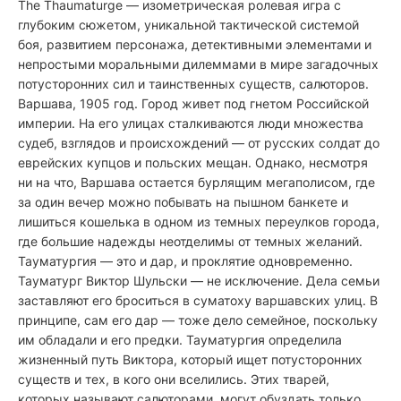
The Thaumaturge — изометрическая ролевая игра с
глубоким сюжетом, уникальной тактической системой
боя, развитием персонажа, детективными элементами и
непростыми моральными дилеммами в мире загадочных
потусторонних сил и таинственных существ, салюторов.
Варшава, 1905 год. Город живет под гнетом Российской
империи. На его улицах сталкиваются люди множества
судеб, взглядов и происхождений — от русских солдат до
еврейских купцов и польских мещан. Однако, несмотря
ни на что, Варшава остается бурлящим мегаполисом, где
за один вечер можно побывать на пышном банкете и
лишиться кошелька в одном из темных переулков города,
где большие надежды неотделимы от темных желаний.
Тауматургия — это и дар, и проклятие одновременно.
Тауматург Виктор Шульски — не исключение. Дела семьи
заставляют его броситься в суматоху варшавских улиц. В
принципе, сам его дар — тоже дело семейное, поскольку
им обладали и его предки. Тауматургия определила
жизненный путь Виктора, который ищет потусторонних
существ и тех, в кого они вселились. Этих тварей,
которых называют салюторами, могут обуздать только