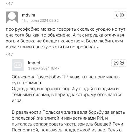
mdvlm
6
16 апреля 2024 05:32
про русофобию можно говорить сколько угодно но тут
она хотя бы как-то объяснена. А так игрушка отличная
хоть и боевка не блещит качеством. Всем любителям
изометрики советую хотя бы попробовать
Imperi
29
3 июня 2024 18:47
Объяснена "русофобия"? Чувак, ты не понимаешь
суть термина.
Одно дело, изобразить борьбу людей с людьми и
темными силами, в период к которому отсылается
игра.
В реальности Польская элита вела борьбу за власть
с польской же элитой и наместниками РИ, и
пыталась сепарировать часть земель бывшей Речи
Посполитой, пользуясь поддержкой из вне. Речь о