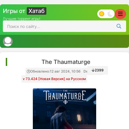
Игры от
Хатаб
Лучшие торрент игры!
The Thaumaturge
2399
Обновлено:
12 авг 2024, 10:56
Decepticon
v 73.424 [Новая Версия] на Русском