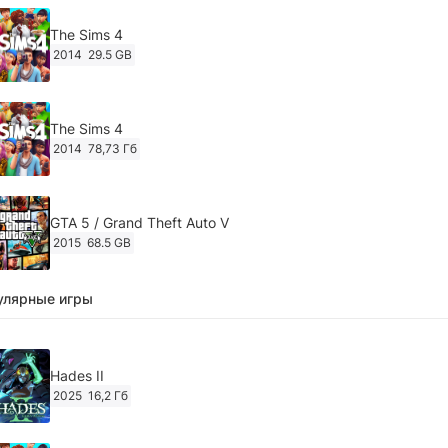
The Sims 4
2014
29.5 GB
The Sims 4
2014
78,73 Гб
GTA 5 / Grand Theft Auto V
2015
68.5 GB
улярные игры
Ghost of Tsushima: Director's Cut v.1053.8.1023.1614
[RePack Decepticon] (2024)
2024
38.5 gb
Hades II
2025
16,2 Гб
Cyberpunk 2077
2020
49.4 GB