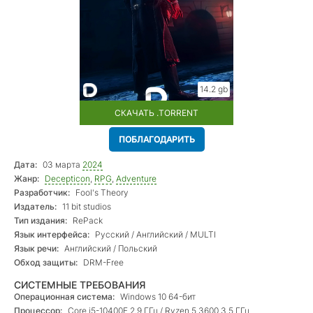
14.2 gb
СКАЧАТЬ .TORRENT
ПОБЛАГОДАРИТЬ
Дата:
03 марта
2024
Жанр:
Decepticon
,
RPG
,
Adventure
Разработчик:
Fool's Theory
Издатель:
11 bit studios
Тип издания:
RePack
Язык интерфейса:
Русский / Английский / MULTI
Язык речи:
Английский / Польский
Обход защиты:
DRM-Free
СИСТЕМНЫЕ ТРЕБОВАНИЯ
Операционная система:
Windows 10 64-бит
Процессор:
Core i5-10400F 2.9 ГГц / Ryzen 5 3600 3.5 ГГц