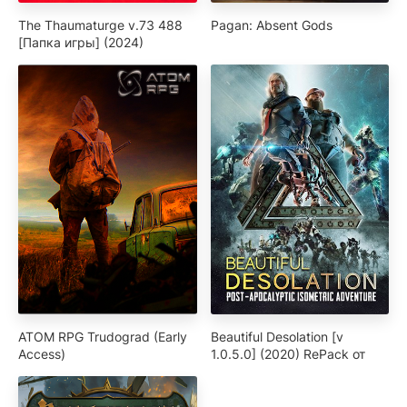
The Thaumaturge v.73 488
Pagan: Absent Gods
[Папка игры] (2024)
ATOM RPG Trudograd (Early
Beautiful Desolation [v
Access)
1.0.5.0] (2020) RePack от