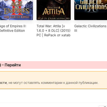
Age of Empires II:
Total War: Attila [v
Galactic Civilizations
Definitive Edition
1.6.0 + 8 DLC] (2015)
III
PC | RePack от xatab
Q -
Перейти
ости
, не могут оставлять комментарии к данной публикации.