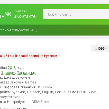
Группа в
ам
ВКонтакте
усской озвучкой
F.A.Q.
10964
1.01451 ela [Новая Версия] на Русском
ября
2018
года
,
Strategy
,
Папка игры
к:
Łukasz Jakowski
ukasz Jakowski Games
:
Цифровая лицензия GOG.com
фейса:
русский, Deutsch, English, Português do Brasil, Suomi,
ñol, français, italiano, magyar, nederlands, polski, português, română
отсутствует
країнська, český, Ελληνικά, беларуская, 中文(简体), 中文(繁體), 日本語
иты:
Не требуется (DRM-Free)
Е ТРЕБОВАНИЯ