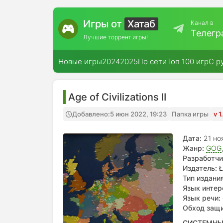
Игры от
Хатаб
Канал в
Телегр
Лучшие торрент игры!
Новые игры
2024
2025
По сети
Топ 100 игр
С р
Age of Civilizations II
Добавлено:
5 июн 2022, 19:23
Папка игры
v 
Дата:
21 но
Жанр:
GOG
Разработчи
Издатель:
Ł
Тип издания
Язык интер
Türkçe, espa
Язык речи:
svenska, y
Обход защ
한국어
СИСТЕМНЫ