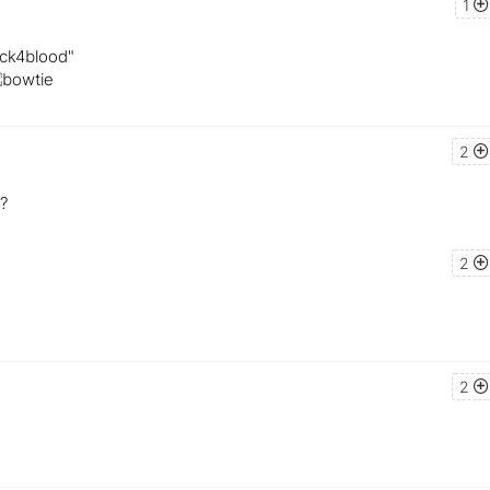
1
ack4blood"
2
а?
2
2