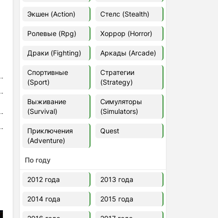
Euro Truck Simulator 2 v.1.60.1.7s
Экшен (Action)
Стелс (Stealth)
[Папка игры] (2012)
2012
37,77 Гб
Ролевые (Rpg)
Хоррор (Horror)
Драки (Fighting)
Аркады (Arcade)
Forza Horizon 5 v.688.044
[Папка игры] (2021)
Спортивные
Стратегии
2021
176,66 Гб
(Sport)
(Strategy)
Выживание
Симуляторы
V Rising
(Survival)
(Simulators)
2024
3.4 gb
Приключения
Quest
(Adventure)
По году
2012 года
2013 года
2014 года
2015 года