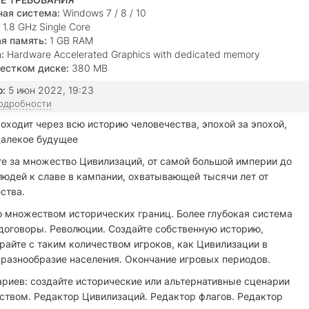
ая система:
Windows 7 / 8 / 10
1.8 GHz Single Core
я память:
1 GB RAM
:
Hardware Accelerated Graphics with dedicated memory
естком диске:
380 MB
о:
5 июн 2022, 19:23
подробности
 проходит через всю историю человечества, эпохой за эпохой,
далекое будущее
е за множество Цивилизаций, от самой большой империи до
людей к славе в кампании, охватывающей тысячи лет от
ства.
 множеством исторических границ. Более глубокая система
оговоры. Революции. Создайте собственную историю,
райте с таким количеством игроков, как Цивилизации в
 разнообразие населения. Окончание игровых периодов.
ариев: создайте исторические или альтернативные сценарии
еством. Редактор Цивилизаций. Редактор флагов. Редактор