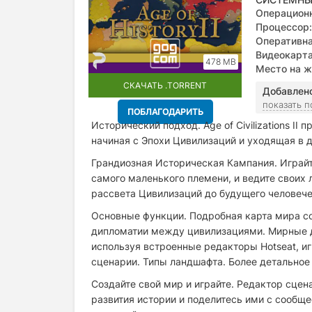
Операционн
Процессор:
Оперативна
Видеокарта
478 MB
Место на ж
СКАЧАТЬ .TORRENT
Добавлен
показать 
ПОБЛАГОДАРИТЬ
Исторический подход. Age of Civilizations II
начиная с Эпохи Цивилизаций и уходящая в 
Грандиозная Историческая Кампания. Играйт
самого маленького племени, и ведите своих 
рассвета Цивилизаций до будущего человече
Основные функции. Подробная карта мира со
дипломатии между цивилизациями. Мирные д
используя встроенные редакторы Hotseat, иг
сценарии. Типы ландшафта. Более детальное
Создайте свой мир и играйте. Редактор сцен
развития истории и поделитесь ими с сообщ