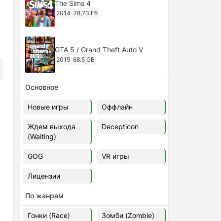
The Sims 4
2014
78,73 Гб
GTA 5 / Grand Theft Auto V
2015
68.5 GB
Основное
Ghost of Tsushima: Director's Cut
v.1053.8.1023.1614 [RePack
Новые игры
Оффлайн
Decepticon] (2024)
2024
38.5 gb
Ждем выхода
Decepticon
(Waiting)
Cyberpunk 2077
2020
49.4 GB
GOG
VR игры
Лицензии
Ghost of Tsushima: Director's Cut
v.1053.9.0623.1807 [Папка
По жанрам
игры] (2020-2024)
2020-2024
68,09 Гб
Гонки (Race)
Зомби (Zombie)