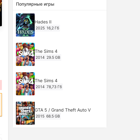
Популярные игры
Hades II
2025
16,2 Гб
The Sims 4
2014
29.5 GB
The Sims 4
2014
78,73 Гб
GTA 5 / Grand Theft Auto V
2015
68.5 GB
Ghost of Tsushima: Director's Cut